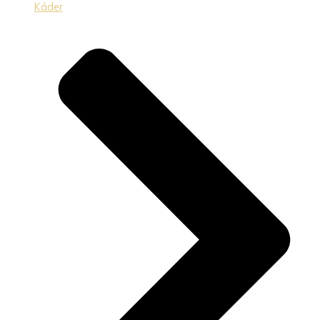
Káder