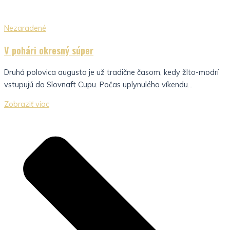
Nezaradené
V pohári okresný súper
Druhá polovica augusta je už tradične časom, kedy žlto-modrí
vstupujú do Slovnaft Cupu. Počas uplynulého víkendu...
Zobraziť viac