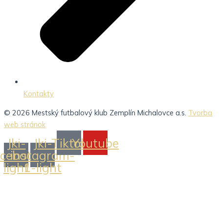
Kontakty
© 2026 Mestský futbalový klub Zemplín Michalovce a.s.
Tvorba
web stránok
Jki-
Jki-
Tiktok
Youtube
acebook-
instagram-
light
1-light