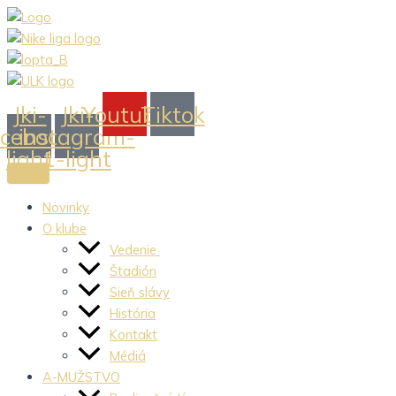
Preskočiť
na
obsah
Jki-
Jki-
Youtube
Tiktok
acebook-
instagram-
light
1-light
Novinky
O klube
Vedenie
Štadión
Sieň slávy
História
Kontakt
Médiá
A-MUŽSTVO