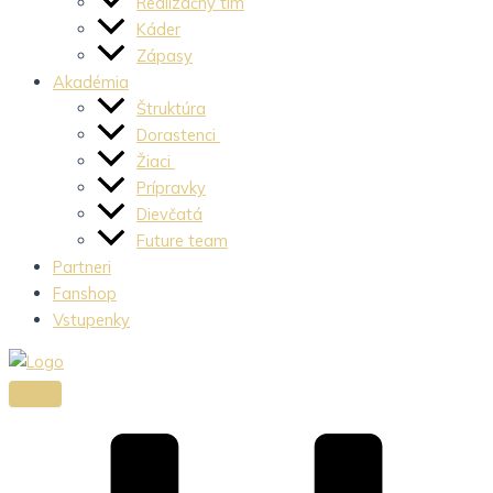
Realizačný tím
Káder
Zápasy
Akadémia
Štruktúra
Dorastenci
Žiaci
Prípravky
Dievčatá
Future team
Partneri
Fanshop
Vstupenky