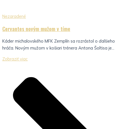
Nezaradené
Cervantes novým mužom v tíme
Káder michalovského MFK Zemplín sa rozrástol o ďalšieho
hráča. Novým mužom v košiari trénera Antona Šoltisa je...
Zobraziť viac