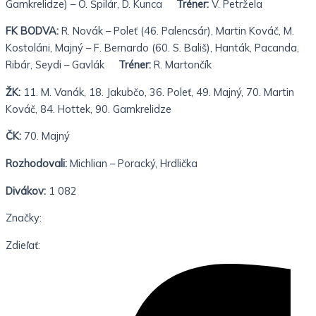
Gamkrelidze) – O. Špilár, D. Kunca
Tréner:
V. Petržela
FK BODVA:
R. Novák – Poleť (46. Palencsár), Martin Kováč, M.
Kostoláni, Majný – F. Bernardo (60. S. Bališ), Hanták, Pacanda,
Ribár, Seydi – Gavlák
Tréner:
R. Martončík
ŽK:
11. M. Vanák, 18. Jakubčo, 36. Poleť, 49. Majný, 70. Martin
Kováč, 84. Hottek, 90. Gamkrelidze
ČK:
70. Majný
Rozhodovali:
Michlian – Poracký, Hrdlička
Divákov:
1 082
Značky:
Zdieľať: