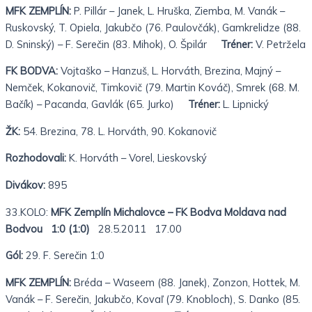
MFK ZEMPLÍN:
P. Pillár – Janek, L. Hruška, Ziemba, M. Vanák –
Ruskovský, T. Opiela, Jakubčo (76. Paulovčák), Gamkrelidze (88.
D. Sninský) – F. Serečin (83. Mihok), O. Špilár
Tréner:
V. Petržela
FK BODVA:
Vojtaško – Hanzuš, L. Horváth, Brezina, Majný –
Nemček, Kokanovič, Timkovič (79. Martin Kováč), Smrek (68. M.
Bačík) – Pacanda, Gavlák (65. Jurko)
Tréner:
L. Lipnický
ŽK:
54. Brezina, 78. L. Horváth, 90. Kokanovič
Rozhodovali:
K. Horváth – Vorel, Lieskovský
Divákov:
895
33.KOLO:
MFK Zemplín Michalovce – FK Bodva Moldava nad
Bodvou 1:0 (1:0)
28.5.2011 17.00
Gól:
29. F. Serečin 1:0
MFK ZEMPLÍN:
Bréda – Waseem (88. Janek), Zonzon, Hottek, M.
Vanák – F. Serečin, Jakubčo, Kovaľ (79. Knobloch), S. Danko (85.