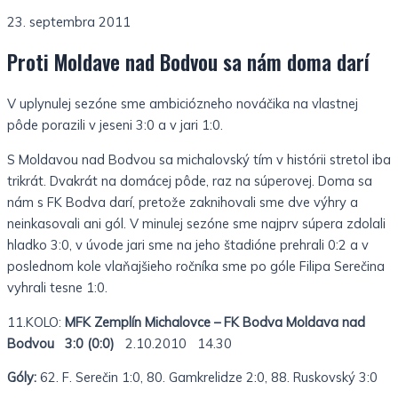
23. septembra 2011
Proti Moldave nad Bodvou sa nám doma darí
V uplynulej sezóne sme ambiciózneho nováčika na vlastnej
pôde porazili v jeseni 3:0 a v jari 1:0.
S Moldavou nad Bodvou sa michalovský tím v histórii stretol iba
trikrát. Dvakrát na domácej pôde, raz na súperovej. Doma sa
nám s FK Bodva darí, pretože zaknihovali sme dve výhry a
neinkasovali ani gól. V minulej sezóne sme najprv súpera zdolali
hladko 3:0, v úvode jari sme na jeho štadióne prehrali 0:2 a v
poslednom kole vlaňajšieho ročníka sme po góle Filipa Serečina
vyhrali tesne 1:0.
11.KOLO:
MFK Zemplín Michalovce – FK Bodva Moldava nad
Bodvou 3:0 (0:0)
2.10.2010 14.30
Góly:
62. F. Serečin 1:0, 80. Gamkrelidze 2:0, 88. Ruskovský 3:0