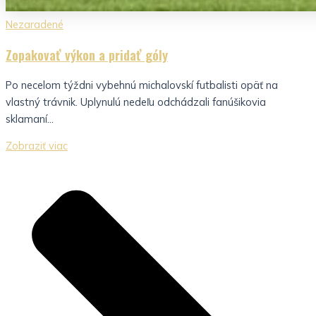
Nezaradené
Zopakovať výkon a pridať góly
Po necelom týždni vybehnú michalovskí futbalisti opäť na
vlastný trávnik. Uplynulú nedeľu odchádzali fanúšikovia
sklamaní...
Zobraziť viac