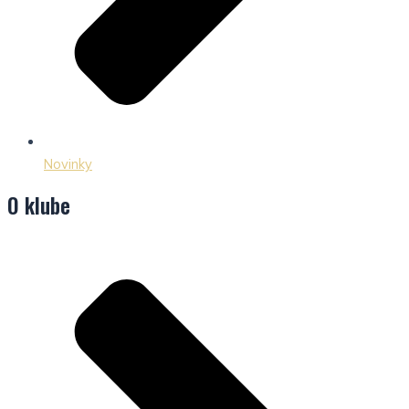
Novinky
O klube