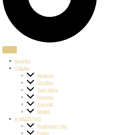
Novinky
O klube
Vedenie
Štadión
Sieň slávy
História
Kontakt
Médiá
A-MUŽSTVO
Realizačný tím
Káder