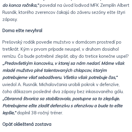
do konca ročníka,“
povedal na úvod lodivod MFK Zemplín Albert
Rusnák, ktorého zverencov čakajú do záveru sezóny ešte štyri
zápasy.
Doma ešte nevyhral
Prešovský rodák povedie mužstvo v domácom prostredí po
tretíkrát. Kým v prvom prípade neuspel, v druhom dosiahol
remízu. Čo bude potrebné zlepšiť, aby do tretice konečne uspel?
„Predovšetkým koncovku, v ktorej sa nám nedarí. Máme však
mladé mužstvo plné talentovaných chlapcov, ktorým
potrebujeme vliať sebadôveru. Všetko však potrebuje čas,“
uviedol A. Rusnák. Michalovčania urobili pokrok v defenzíve,
čoho dôkazom posledné dva zápasy bez inkasovaného gólu.
„Obranná štvorica sa stabilizovala, postupne sa to zlepšuje.
Potrebujeme ešte zladiť defenzívu s ofenzívou a bude to ešte
lepšie,“
doplnil 38-ročný tréner.
Opäť oklieštená zostava