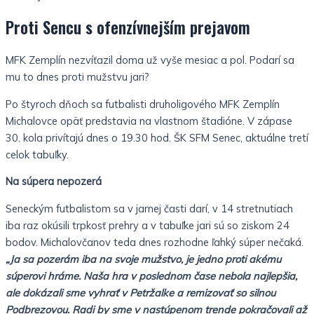
Proti Sencu s ofenzívnejším prejavom
MFK Zemplín nezvíťazil doma už vyše mesiac a pol. Podarí sa
mu to dnes proti mužstvu jari?
Po štyroch dňoch sa futbalisti druholigového MFK Zemplín
Michalovce opäť predstavia na vlastnom štadióne. V zápase
30. kola privítajú dnes o 19.30 hod. ŠK SFM Senec, aktuálne tretí
celok tabuľky.
Na súpera nepozerá
Seneckým futbalistom sa v jarnej časti darí, v 14 stretnutiach
iba raz okúsili trpkosť prehry a v tabuľke jari sú so ziskom 24
bodov. Michalovčanov teda dnes rozhodne ľahký súper nečaká.
„Ja sa pozerám iba na svoje mužstvo, je jedno proti akému
súperovi hráme. Naša hra v poslednom čase nebola najlepšia,
ale dokázali sme vyhrať v Petržalke a remizovať so silnou
Podbrezovou. Radi by sme v nastúpenom trende pokračovali až