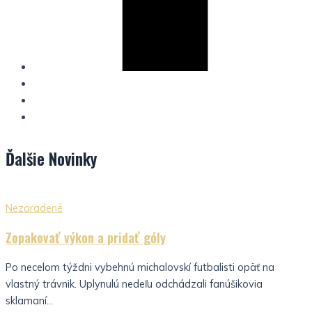
Ďalšie
Novinky
Nezaradené
Zopakovať výkon a pridať góly
Po necelom týždni vybehnú michalovskí futbalisti opäť na
vlastný trávnik. Uplynulú nedeľu odchádzali fanúšikovia
sklamaní...