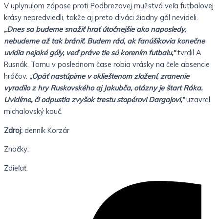
V uplynulom zápase proti Podbrezovej mužstvá veľa futbalovej
krásy nepredviedli, takže aj preto diváci žiadny gól nevideli.
„Dnes sa budeme snažiť hrať útočnejšie ako naposledy,
nebudeme až tak brániť. Budem rád, ak fanúšikovia konečne
uvidia nejaké góly, veď práve tie sú korením futbalu,“
tvrdil A.
Rusnák. Tomu v poslednom čase robia vrásky na čele absencie
hráčov.
„Opäť nastúpime v oklieštenom zložení, zranenie
vyradilo z hry Ruskovského aj Jakubča, otázny je štart Ráka.
Uvidíme, či odpustia zvyšok trestu stopérovi Dargajovi,“
uzavrel
michalovský kouč.
Zdroj:
denník Korzár
Značky:
Zdieľať: