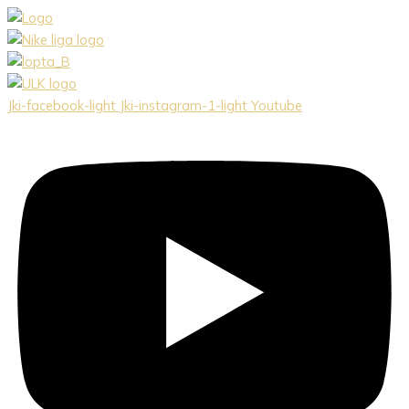
Preskočiť
na
obsah
Jki-facebook-light
Jki-instagram-1-light
Youtube