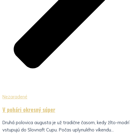
Nezaradené
V pohári okresný súper
Druhá polovica augusta je už tradične časom, kedy žlto-modrí
vstupujú do Slovnaft Cupu. Počas uplynulého víkendu...