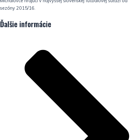
Michalovce hrajúci v najvyššej slovenskej futbalovej súťaži od
sezóny 2015/16.
Ďalšie informácie