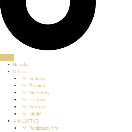
Novinky
O klube
Vedenie
Štadión
Sieň slávy
História
Kontakt
Médiá
A-MUŽSTVO
Realizačný tím