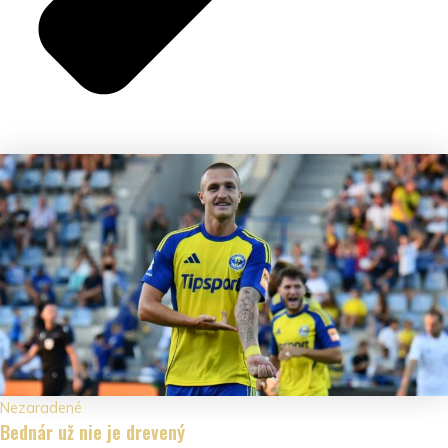
Nezaradené
Bednár už nie je drevený