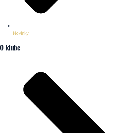
Novinky
O klube