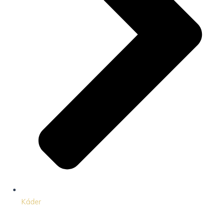
Káder