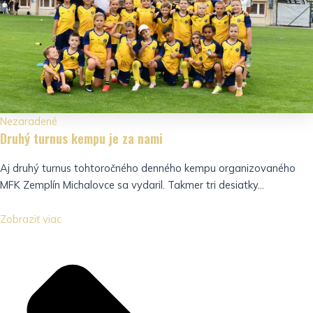
Nezaradené
Druhý turnus kempu je za nami
Aj druhý turnus tohtoročného denného kempu organizovaného
MFK Zemplín Michalovce sa vydaril. Takmer tri desiatky...
Zobraziť viac