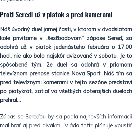
Proti Seredi už v piatok a pred kamerami
Náš úvodný duel jarnej časti, v ktorom v dvadsiatom
kole privítame v „šesťbodovom“ zápase Sereď, sa
odohrá už v piatok jedenásteho februára o 17.00
hod., nie ako bolo najskôr avizované v sobotu. Je to
spôsobené tým, že duel sa odohrá v priamom
televíznom prenose stanice Nova Sport. Náš tím sa
pred televíznymi kamerami v tejto sezóne predstaví
po piatykrát, zatiaľ vo všetkých doterajších dueloch
prehral…
Zápas so Sereďou by sa podľa najnovších informácii
mal hrať aj pred divákmi. Vláda totiž plánuje vpustiť