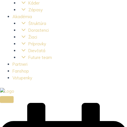
Káder
Zápasy
Akadémia
Štruktúra
Dorastenci
Žiaci
Prípravky
Dievčatá
Future team
Partneri
Fanshop
Vstupenky