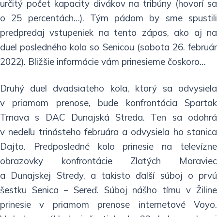
určitý počet kapacity divákov na tribúny (hovorí sa
o 25 percentách…). Tým pádom by sme spustili
predpredaj vstupeniek na tento zápas, ako aj na
duel posledného kola so Senicou (sobota 26. február
2022). Bližšie informácie vám prinesieme čoskoro…
Druhý duel dvadsiateho kola, ktorý sa odvysiela
v priamom prenose, bude konfrontácia Spartak
Trnava s DAC Dunajská Streda. Ten sa odohrá
v nedeľu trinásteho februára a odvysiela ho stanica
Dajto. Predposledné kolo prinesie na televízne
obrazovky konfrontácie Zlatých Moraviec
a Dunajskej Stredy, a takisto ďalší súboj o prvú
šestku Senica – Sereď. Súboj nášho tímu v Žiline
prinesie v priamom prenose internetové Voyo.