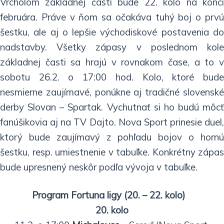
Vrcholom základnej časti bude 22. kolo na konci
februára. Práve v ňom sa očakáva tuhý boj o prvú
šestku, ale aj o lepšie východiskové postavenia do
nadstavby. Všetky zápasy v poslednom kole
základnej časti sa hrajú v rovnakom čase, a to v
sobotu 26.2. o 17:00 hod. Kolo, ktoré bude
nesmierne zaujímavé, ponúkne aj tradičné slovenské
derby Slovan – Spartak. Vychutnať si ho budú môcť
fanúšikovia aj na TV Dajto. Nova Sport prinesie duel,
ktorý bude zaujímavý z pohľadu bojov o hornú
šestku, resp. umiestnenie v tabuľke. Konkrétny zápas
bude upresnený neskôr podľa vývoja v tabuľke.
Program Fortuna ligy (20. – 22. kolo)
20. kolo