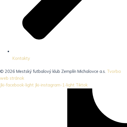
Kontakty
© 2026 Mestský futbalový klub Zemplín Michalovce a.s.
Tvorba
web stránok
Jki-facebook-light
Jki-instagram-1-light
Tiktok