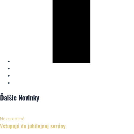
Ďalšie
Novinky
Nezaradené
Vstupujú do jubilejnej sezóny