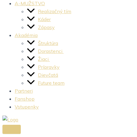
A-MUŽSTVO
Realizačný tím
Káder
Zápasy
Akadémia
Štruktúra
Dorastenci
Žiaci
Prípravky
Dievčatá
Future team
Partneri
Fanshop
Vstupenky