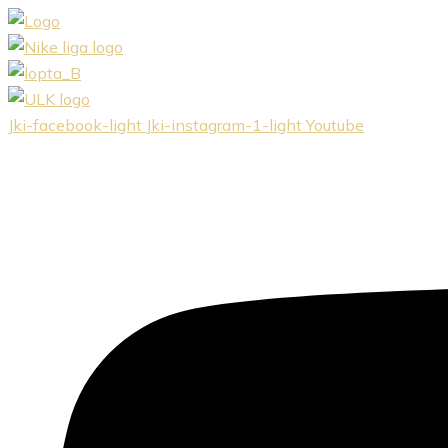
Preskočiť
na
obsah
Jki-facebook-light
Jki-instagram-1-light
Youtube