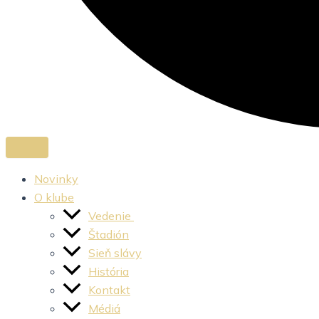
Novinky
O klube
Vedenie
Štadión
Sieň slávy
História
Kontakt
Médiá