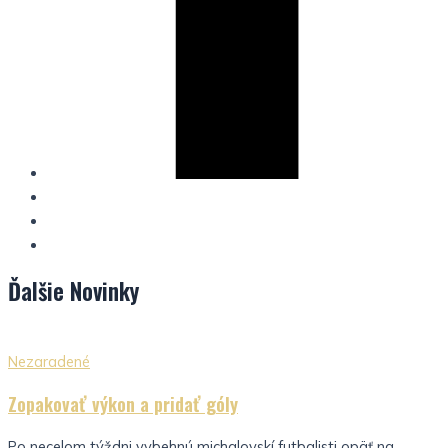
Ďalšie
Novinky
Nezaradené
Zopakovať výkon a pridať góly
Po necelom týždni vybehnú michalovskí futbalisti opäť na