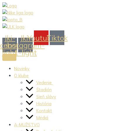
Preskočiť
na
obsah
Jki-
Jki-
Youtube
Tiktok
acebook-
instagram-
light
1-light
Novinky
O klube
Vedenie
Štadión
Sieň slávy
História
Kontakt
Médiá
A-MUŽSTVO