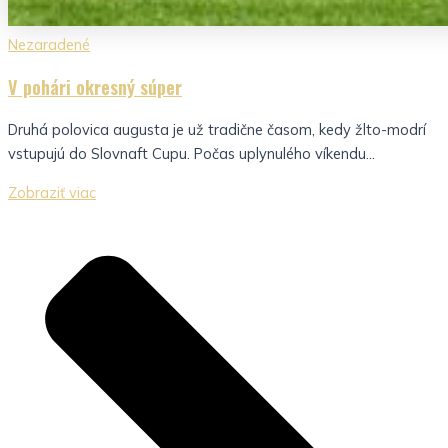
Nezaradené
V pohári okresný súper
Druhá polovica augusta je už tradične časom, kedy žlto-modrí
vstupujú do Slovnaft Cupu. Počas uplynulého víkendu...
Zobraziť viac