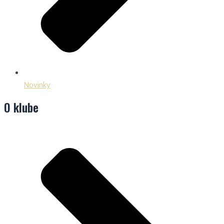
Novinky
O klube