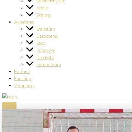
Realizačný tím
Káder
Zápasy
Akadémia
Štruktúra
Dorastenci
Žiaci
Prípravky
Dievčatá
Future team
Partneri
Fanshop
Vstupenky