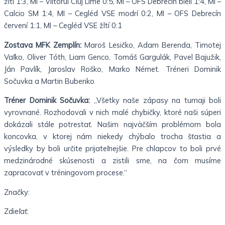
žltí 1:3, MI – Viitorul Cluj Lime 0:5, MI – OFS Debrecín bieli 1:4, MI –
Calcio SM 1:4, MI – Cegléd VSE modrí 0:2, MI – OFS Debrecín
červení 1:1, MI – Cegléd VSE žltí 0:1
Zostava MFK Zemplín:
Maroš Lesičko, Adam Berenda, Timotej
Vaľko, Oliver Tóth, Liam Genco, Tomáš Gargulák, Pavel Bajužik,
Ján Pavlík, Jaroslav Roško, Marko Német. Tréneri Dominik
Sočuvka a Martin Bubenko
Tréner Dominik Sočuvka:
„Všetky naše zápasy na turnaji boli
vyrovnané. Rozhodovali v nich malé chybičky, ktoré naši súperi
dokázali stále potrestať. Našim najväčším problémom bola
koncovka, v ktorej nám niekedy chýbalo trocha šťastia a
výsledky by boli určite prijateľnejšie. Pre chlapcov to boli prvé
medzinárodné skúsenosti a zistili sme, na čom musíme
zapracovať v tréningovom procese.“
Značky:
Zdieľať: