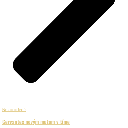
Nezaradené
Cervantes novým mužom v tíme