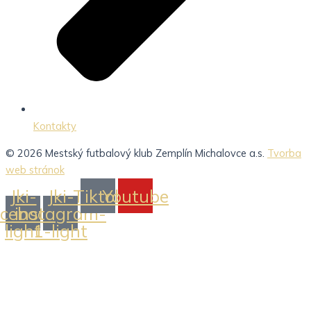
Kontakty
© 2026 Mestský futbalový klub Zemplín Michalovce a.s.
Tvorba
web stránok
Jki-
Jki-
Tiktok
Youtube
acebook-
instagram-
light
1-light