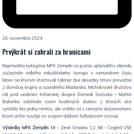
26. novembra 2024
Prvýkrát si zahrali za hranicami
Najmladšia kategória MFK Zemplín sa počas uplynulého víkendu
zúčastnila veľkého mikulášskeho turnaja v rumunskom Satu
Mare, na ktorom štartovali takmer dve desiatky tímov prevažne
z domácej krajiny a susedného Maďarska. Michalovské družstvo
U8 pod vedením trénerskej dvojice Dominik Sočuvka – Martin
Bubenko odohralo osem kvalitných duelov, z ktorých síce
vyťažilo iba jednu remízu, ale vrátilo sa s cennými skúsenosťami,
ktoré určite využijú vo svojom ďalšom futbalovom rozvoji.
Výsledky MFK Zemplín:
MI – Zenit Oradea 1:2, MI – Cegléd VSE