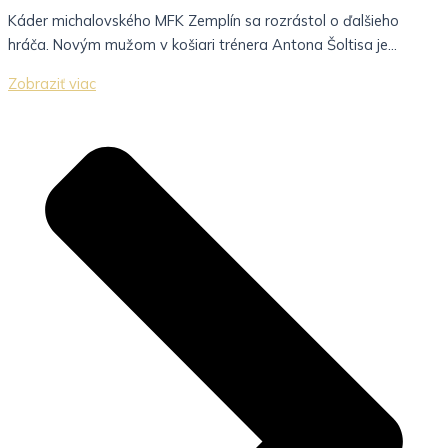
Káder michalovského MFK Zemplín sa rozrástol o ďalšieho
hráča. Novým mužom v košiari trénera Antona Šoltisa je...
Zobraziť viac