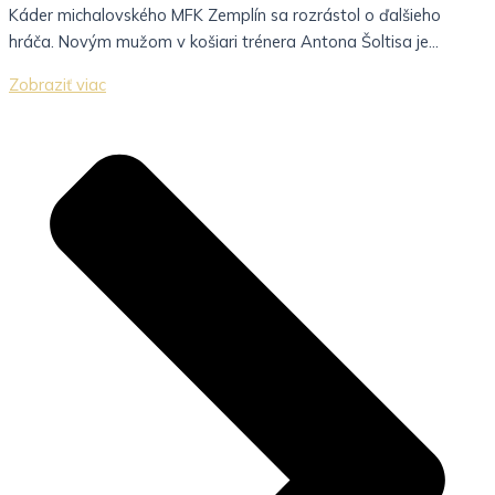
Káder michalovského MFK Zemplín sa rozrástol o ďalšieho
hráča. Novým mužom v košiari trénera Antona Šoltisa je...
Zobraziť viac