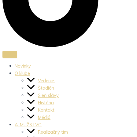
Novinky
O klube
Vedenie
Štadión
Sieň slávy
História
Kontakt
Médiá
A-MUŽSTVO
Realizačný tím