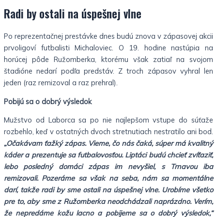
Radi by ostali na úspešnej vlne
Po reprezentačnej prestávke dnes budú znova v zápasovej akcii
prvoligoví futbalisti Michaloviec. O 19. hodine nastúpia na
horúcej pôde Ružomberka, ktorému však zatiaľ na svojom
štadióne nedarí podľa predstáv. Z troch zápasov vyhral len
jeden (raz remizoval a raz prehral).
Pobijú sa o dobrý výsledok
Mužstvo od Laborca sa po nie najlepšom vstupe do súťaže
rozbehlo, keď v ostatných dvoch stretnutiach nestratilo ani bod.
„Očakávam ťažký zápas. Vieme, čo nás čaká, súper má kvalitný
káder a prezentuje sa futbalovosťou. Liptáci budú chcieť zvíťaziť,
lebo posledný domáci zápas im nevyšiel, s Trnavou iba
remizovali. Pozeráme sa však na seba, nám sa momentálne
darí, takže radi by sme ostali na úspešnej vlne. Urobíme všetko
pre to, aby sme z Ružomberka neodchádzali naprázdno. Verím,
že nepredáme kožu lacno a pobijeme sa o dobrý výsledok,“