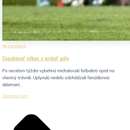
Nezaradené
Zopakovať výkon a pridať góly
Po necelom týždni vybehnú michalovskí futbalisti opäť na
vlastný trávnik. Uplynulú nedeľu odchádzali fanúšikovia
sklamaní...
Zobraziť viac