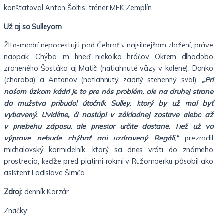
konštatoval Anton Šoltis, tréner MFK Zemplín.
Už aj so Sulleyom
Žlto-modrí nepocestujú pod Čebrať v najsilnejšom zložení, práve
naopak. Chýba im hneď niekoľko hráčov. Okrem dlhodobo
zraneného Šostáka aj Matič (natiahnuté väzy v kolene), Danko
(choroba) a Antonov (natiahnutý zadný stehenný sval).
„Pri
našom úzkom kádri je to pre nás problém, ale na druhej strane
do mužstva pribudol útočník Sulley, ktorý by už mal byť
vybavený. Uvidíme, či nastúpi v základnej zostave alebo až
v priebehu zápasu, ale priestor určite dostane. Tiež už vo
výprave nebude chýbať ani uzdravený Regáli,“
prezradil
michalovský kormidelník, ktorý sa dnes vráti do známeho
prostredia, keďže pred piatimi rokmi v Ružomberku pôsobil ako
asistent Ladislava Šimča.
Zdroj:
denník Korzár
Značky: