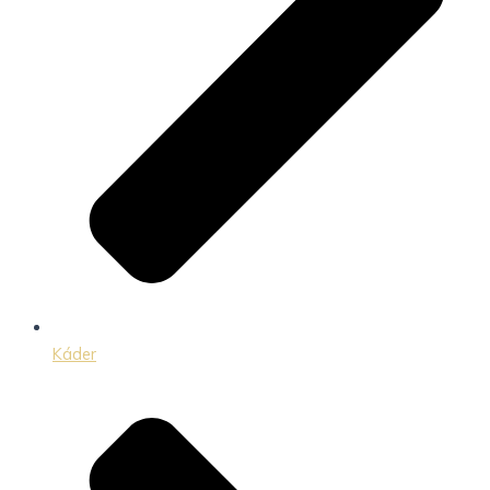
Káder