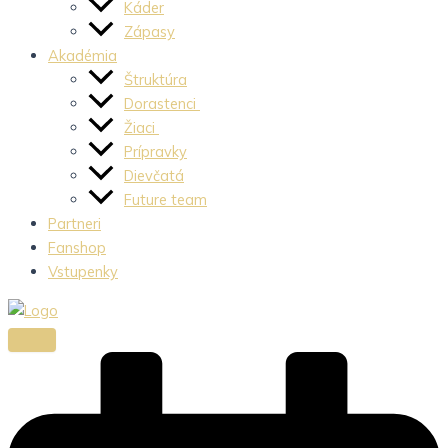
Káder
Zápasy
Akadémia
Štruktúra
Dorastenci
Žiaci
Prípravky
Dievčatá
Future team
Partneri
Fanshop
Vstupenky