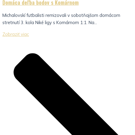
Domáca deľba bodov s Komárnom
Michalovskí futbalisti remizovali v sobotňajšom domácom
stretnutí 3. kola Niké ligy s Komárnom 1:1. Na...
Zobraziť viac