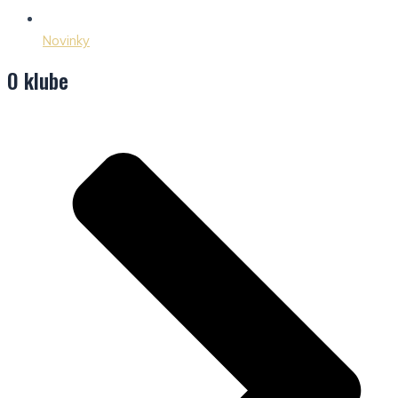
Novinky
O klube