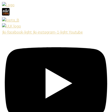
Preskočiť
na
obsah
Jki-facebook-light
Jki-instagram-1-light
Youtube