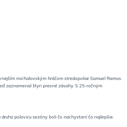
duktívnejším michalovským hráčom stredopoliar Samuel Ramos.
y, keď zaznamenal štyri presné zásahy. S 25-ročným
 druhú polovicu sezóny boli čo nachystaní čo najlepšie.