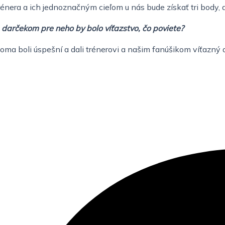
nera a ich jednoznačným cieľom u nás bude získať tri body, a
m darčekom pre neho by bolo víťazstvo, čo poviete?
oma boli úspešní a dali trénerovi a našim fanúšikom víťazný d