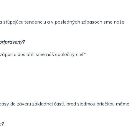
ala stúpajúcu tendenciu a v posledných zápasoch sme naše
 pripravený?
zápas a dosiahli sme náš spoločný cieľ.“
zápasy do záveru základnej časti, pred siedmou priečkou máme
e?