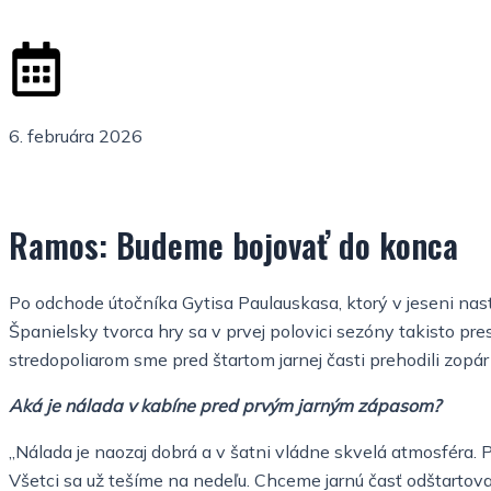
6. februára 2026
Ramos: Budeme bojovať do konca
Po odchode útočníka Gytisa Paulauskasa, ktorý v jeseni nast
Španielsky tvorca hry sa v prvej polovici sezóny takisto pr
stredopoliarom sme pred štartom jarnej časti prehodili zopár 
Aká je nálada v kabíne pred prvým jarným zápasom?
„Nálada je naozaj dobrá a v šatni vládne skvelá atmosféra. 
Všetci sa už tešíme na nedeľu. Chceme jarnú časť odštartovať