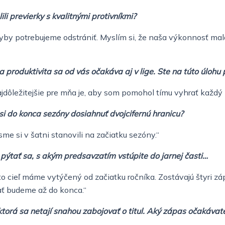
i previerky s kvalitnými protivníkmi?
chyby potrebujeme odstrániť. Myslím si, že naša výkonnosť m
 a produktivita sa od vás očakáva aj v lige. Ste na túto úlohu
jdôležitejšie pre mňa je, aby som pomohol tímu vyhrať každý 
 si do konca sezóny dosiahnuť dvojcifernú hranicu?
sme si v šatni stanovili na začiatku sezóny.“
 pýtať sa, s akým predsavzatím vstúpite do jarnej časti…
nto cieľ máme vytýčený od začiatku ročníka. Zostávajú štyri 
ť budeme až do konca.“
torá sa netají snahou zabojovať o titul. Aký zápas očakávat