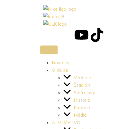
J
J
Y
T
k
k
o
i
i
i
u
k
Novinky
O klube
-
-
t
t
Vedenie
Štadión
f
i
u
o
Sieň slávy
História
a
n
b
k
Kontakt
c
s
e
Médiá
A-MUŽSTVO