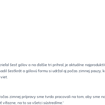
h
l
t
i
g
h
t
rieľal šesť gólov a na ďalšie tri prihral, je aktuálne najpro
esadil šesťkrát a gólovú formu si udržal aj počas zimnej pauz
viet.
Počas zimnej prípravy sme tvrdo pracovali na tom, aby sme na
 víťazne, na to sa všetci sústredíme.“