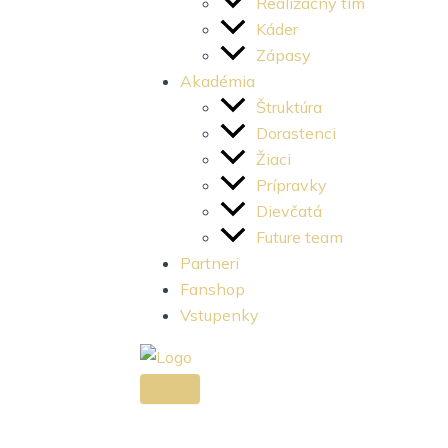
e
t
Realizačný tím
Káder
b
a
Zápasy
Akadémia
o
g
Štruktúra
Dorastenci
o
r
Žiaci
Prípravky
k
a
Dievčatá
Future team
-
m
Partneri
Fanshop
l
-
Vstupenky
i
1
g
-