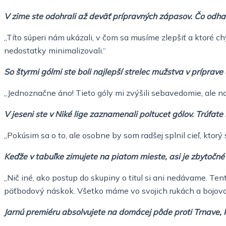
V zime ste odohrali až deväť prípravných zápasov. Čo odhalil
„Títo súperi nám ukázali, v čom sa musíme zlepšiť a ktoré 
nedostatky minimalizovali.“
So štyrmi gólmi ste boli najlepší strelec mužstva v príprave
„Jednoznačne áno! Tieto góly mi zvýšili sebavedomie, ale na
V jeseni ste v Niké lige zaznamenali poltucet gólov. Trúfate
„Pokúsim sa o to, ale osobne by som radšej splnil cieľ, ktorý 
Keďže v tabuľke zimujete na piatom mieste, asi je zbytočné
„Nič iné, ako postup do skupiny o titul si ani nedávame. Te
päťbodový náskok. Všetko máme vo svojich rukách a bojova
Jarnú premiéru absolvujete na domácej pôde proti Trnave, k