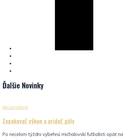
Ďalšie
Novinky
Nezaradené
Zopakovať výkon a pridať góly
Po necelom týždni vybehnú michalovskí futbalisti opäť na