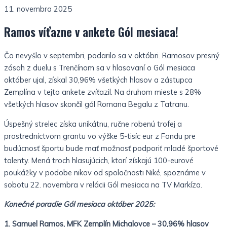
11. novembra 2025
Ramos víťazne v ankete Gól mesiaca!
Čo nevyšlo v septembri, podarilo sa v októbri. Ramosov presný
zásah z duelu s Trenčínom sa v hlasovaní o Gól mesiaca
október ujal, získal 30,96% všetkých hlasov a zástupca
Zemplína v tejto ankete zvíťazil. Na druhom mieste s 28%
všetkých hlasov skončil gól Romana Begalu z Tatranu.
Úspešný strelec získa unikátnu, ručne robenú trofej a
prostredníctvom grantu vo výške 5-tisíc eur z Fondu pre
budúcnosť športu bude mať možnosť podporiť mladé športové
talenty. Mená troch hlasujúcich, ktorí získajú 100-eurové
poukážky v podobe nikov od spoločnosti Niké, spoznáme v
sobotu 22. novembra v relácii Gól mesiaca na TV Markíza.
Konečné poradie Gól mesiaca október 2025:
1. Samuel Ramos, MFK Zemplín Michalovce – 30,96% hlasov