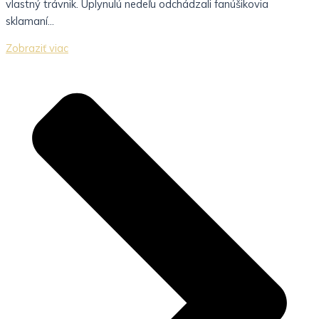
vlastný trávnik. Uplynulú nedeľu odchádzali fanúšikovia
sklamaní...
Zobraziť viac