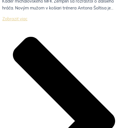
Káder michalovského MFK Zemplín sa rozrástol o ďalšieho
hráča. Novým mužom v košiari trénera Antona Šoltisa je...
Zobraziť viac