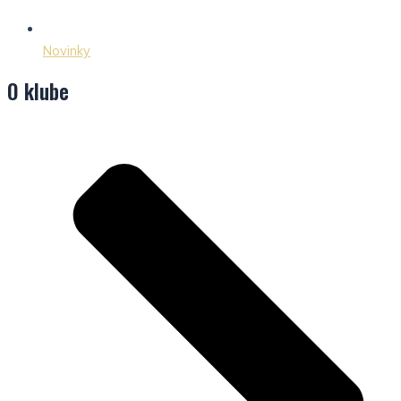
Novinky
O klube