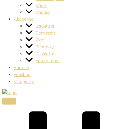
Káder
Zápasy
Akadémia
Štruktúra
Dorastenci
Žiaci
Prípravky
Dievčatá
Future team
Partneri
Fanshop
Vstupenky