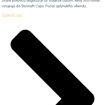
Druhá polovica augusta je už tradične časom, kedy žlto-modrí
vstupujú do Slovnaft Cupu. Počas uplynulého víkendu...
Zobraziť viac