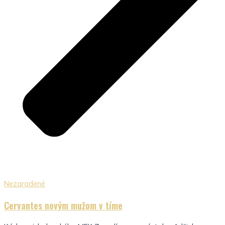
Nezaradené
Cervantes novým mužom v tíme