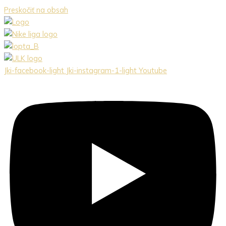
Preskočiť na obsah
Jki-facebook-light
Jki-instagram-1-light
Youtube