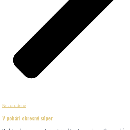
Nezaradené
V pohári okresný súper