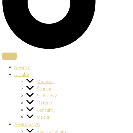
Novinky
O klube
Vedenie
Štadión
Sieň slávy
História
Kontakt
Médiá
A-MUŽSTVO
Realizačný tím