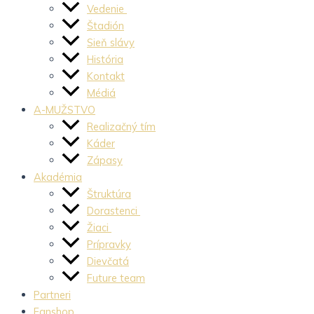
Vedenie
Štadión
Sieň slávy
História
Kontakt
Médiá
A-MUŽSTVO
Realizačný tím
Káder
Zápasy
Akadémia
Štruktúra
Dorastenci
Žiaci
Prípravky
Dievčatá
Future team
Partneri
Fanshop