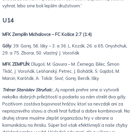
vyhrať, lebo sme boli lepším družstvom.“
U14
MFK Zemplín Michalovce – FC Košice 2:7 (1:4)
Góly:
39. Gorej, 56. Išky – 3. a 36. L. Kozák, 26. a 65. Onyshchuk,
29. a 75. Zborai, 50. vlastný J. Voroňák
MFK ZEMPLÍN:
Dlugoš, M. Gavura – M. Černega, Bilec, Šimon
Tkáč, J. Voroňák, Lešňanský, Petrec, J. Boháčik, S. Gajdoš, M.
Marcin, Karšňák, A. Tokár, Sivič, Gorej, Bercík, Išky
Tréner Stanislav Struňak:
„Aj napriek prehre sme si vytvorili
niekoľko dobrých príležitostí a podarilo sa nám streliť dva góly.
Pozitívom zostáva bojovnosť hráčov, ktorí sa nevzdali ani za
nepriaznivého stavu a chceli hrať futbal a dobre kombinovali. Na
druhej strane musíme zlepšiť organizáciu hry v obrane a
komunikáciu na ihrisku. Súper bol však efektívnejší a naše chyby