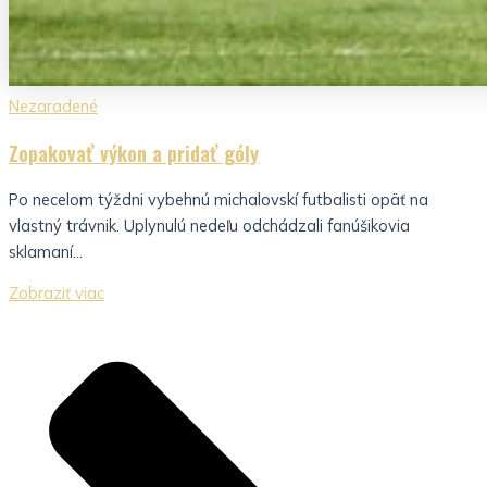
Nezaradené
Zopakovať výkon a pridať góly
Po necelom týždni vybehnú michalovskí futbalisti opäť na
vlastný trávnik. Uplynulú nedeľu odchádzali fanúšikovia
sklamaní...
Zobraziť viac