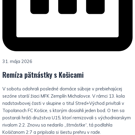
31. mája 2026
Remíza pätnástky s Košicami
V sobotu odohrali posledné domáce súboje v prebiehajúcej
sezóne starší žiaci MFK Zemplín Michalovce. V rámci 13. kola
nadstavbovej časti v skupine o titul Stred+Východ privítali v
Topoľanoch FC Košice, s ktorým dosiahli jeden bod. O ten sa
postarali hráči družstva U15, ktorí remizovali s východniarskym
rivalom 2:2. Znovu sa nedarilo „štrnástke“, tá podľahla
Košičanom 2:7 a pripísala si šiestu prehru v rade.