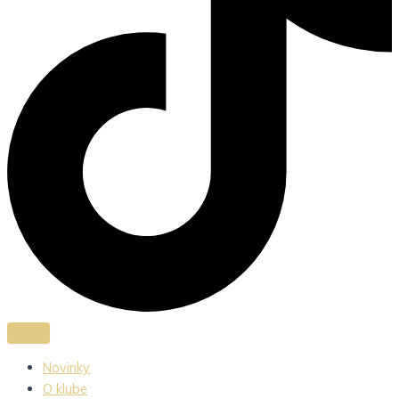
Novinky
O klube