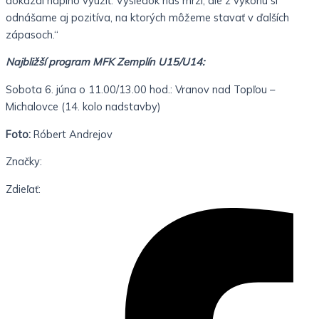
dokázal naplno využiť. Výsledok nás mrzí, ale z výkonu si
odnášame aj pozitíva, na ktorých môžeme stavať v ďalších
zápasoch.“
Najbližší program MFK Zemplín U15/U14:
Sobota 6. júna o 11.00/13.00 hod.: Vranov nad Topľou –
Michalovce (14. kolo nadstavby)
Foto:
Róbert Andrejov
Značky:
Zdieľať: