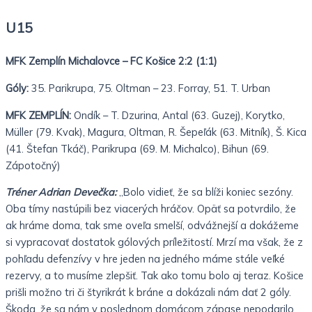
U15
MFK Zemplín Michalovce – FC Košice 2:2 (1:1)
Góly:
35. Parikrupa, 75. Oltman – 23. Forray, 51. T. Urban
MFK ZEMPLÍN:
Ondík – T. Dzurina, Antal (63. Guzej), Korytko,
Müller (79. Kvak), Magura, Oltman, R. Šepeľák (63. Mitník), Š. Kica
(41. Štefan Tkáč), Parikrupa (69. M. Michalco), Bihun (69.
Zápotočný)
Tréner Adrian Devečka:
„Bolo vidieť, že sa blíži koniec sezóny.
Oba tímy nastúpili bez viacerých hráčov. Opäť sa potvrdilo, že
ak hráme doma, tak sme oveľa smelší, odvážnejší a dokážeme
si vypracovať dostatok gólových príležitostí. Mrzí ma však, že z
pohľadu defenzívy v hre jeden na jedného máme stále veľké
rezervy, a to musíme zlepšiť. Tak ako tomu bolo aj teraz. Košice
prišli možno tri či štyrikrát k bráne a dokázali nám dať 2 góly.
Škoda, že sa nám v poslednom domácom zápase nepodarilo