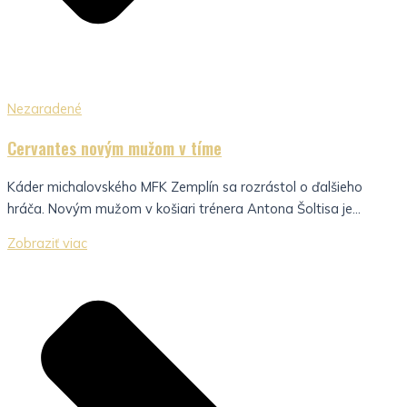
Nezaradené
Cervantes novým mužom v tíme
Káder michalovského MFK Zemplín sa rozrástol o ďalšieho
hráča. Novým mužom v košiari trénera Antona Šoltisa je...
Zobraziť viac