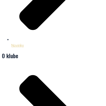
Novinky
O klube