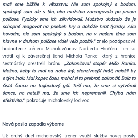
mali sme bližšie k víťazstvu. Nie som spokojný s bodom,
spokojný som ale s tím, ako mužstvo zareagovalo po prvom
polčase. Fyzicky sme ich zlikvidovali. Mužstvo ukázalo, že je
schopné reagovať na priebeh hry a dokáže hrať fyzicky. Ako
hovorím, nie som spokojný s bodom, no v našom tíme som
hlavne v druhom polčase videl veľa pozitív,“
znelo pozápasové
hodnotenie trénera Michalovčanov Norberta Hrnčára. Ten sa
vrátil aj k záverečnej šanci Michala Ranka, ktorý z hranice
šestnástky prestrelil bránu.
„Zakončoval stopér Mišo Ranko.
Možno, keby to mal na nohe iný, ofenzívnejší hráč, naložil by
s tým inak. Mal kopec času, mohol si to prebrať, zakončiť. Bola to
čistá šanca na trojbodový gól. Teší ma, že sme si vytvárali
šance, no neteší ma, že sme ich nepremenili. Chýba nám
efektivita,“
pokračuje michalovský lodivod.
Nová posila zapadla výborne
Už druhý duel michalovský tréner využil služby novej posily