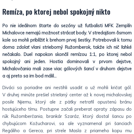
Remíza, po ktorej nebol spokojný nikto
Po nie ideálnom štarte do sezóny už futbalisti MFK Zemplín
Michalovce nemajú možnosť strácať body. V stredajšom ôsmom
kole sa mohli priblížiť k brehom prvej šestky. Potrebovali k tomu
doma zdolať vlani strieborný Ružomberok, takže ich nič ľahké
nečakalo. Duel napokon skončil remízou 1:1, po ktorej nebol
spokojný ani jeden. Hostia dominovali v prvom dejstve,
Michalovčania mali zase viac gólových šancí v druhom dejstve
a aj preto sa im bod málil…
Diváci sa poriadne ani nestihli usadiť a už mohli kričať gól.
V druhej minúte prešiel strieľaný center až k novej michalovskej
posile Njiemu, ktorý ale z päťky netrafil opustenú bránu
hosťujúceho tímu. Postupne začali preberať opraty zápasu do
rúk Ružomberčania, brankár Szaráz, ktorý dostal šancu po
chybujúcom Kožucharovi, sa ale vyznamenal pri šanciach
Regáliho a Gereca, pri strele Masla z priameho kopu mu