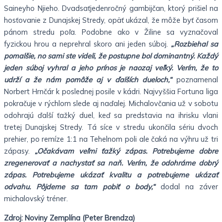
Saineyho Njieho. Dvadsaťjedenročný gambijčan, ktorý prišiel na
hosťovanie z Dunajskej Stredy, opäť ukázal, že môže byť časom
pánom stredu poľa. Podobne ako v Žiline sa vyznačoval
fyzickou hrou a neprehral skoro ani jeden súboj.
„Rozbiehal sa
pomalšie, no sami ste videli, že postupne bol dominantný. Každý
jeden súboj vyhral a jeho prínos je naozaj veľký. Verím, že to
udrží a že nám pomôže aj v ďalších dueloch,“
poznamenal
Norbert Hrnčár k poslednej posile v kádri. Najvyššia Fortuna liga
pokračuje v rýchlom slede aj naďalej. Michalovčania už v sobotu
odohrajú ďalší ťažký duel, keď sa predstavia na ihrisku vlani
tretej Dunajskej Stredy. Tá síce v stredu ukončila sériu dvoch
prehier, po remíze 1:1 na Tehelnom poli ale čaká na výhru už tri
zápasy.
„Očakávam veľmi ťažký zápas. Potrebujeme dobre
zregenerovať a nachystať sa naň. Verím, že odohráme dobrý
zápas. Potrebujeme ukázať kvalitu a potrebujeme ukázať
odvahu. Pôjdeme sa tam pobiť o body,“
dodal na záver
michalovský tréner.
Zdroj: Noviny Zemplína (Peter Brendza)