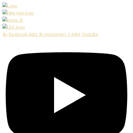
Preskočiť
na
obsah
Jki-facebook-light
Jki-instagram-1-light
Youtube