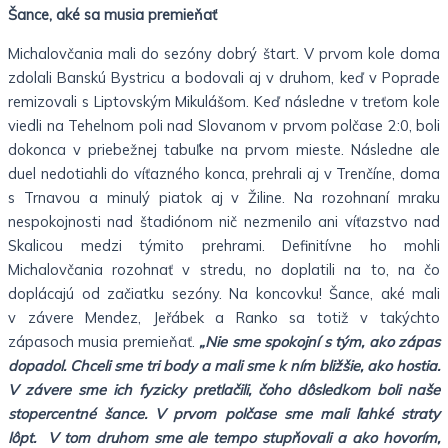
Šance, aké sa musia premieňať
Michalovčania mali do sezóny dobrý štart. V prvom kole doma
zdolali Banskú Bystricu a bodovali aj v druhom, keď v Poprade
remizovali s Liptovským Mikulášom. Keď následne v treťom kole
viedli na Tehelnom poli nad Slovanom v prvom polčase 2:0, boli
dokonca v priebežnej tabuľke na prvom mieste. Následne ale
duel nedotiahli do víťazného konca, prehrali aj v Trenčíne, doma
s Trnavou a minulý piatok aj v Žiline. Na rozohnaní mraku
nespokojnosti nad štadiónom nič nezmenilo ani víťazstvo nad
Skalicou medzi týmito prehrami. Definitívne ho mohli
Michalovčania rozohnať v stredu, no doplatili na to, na čo
doplácajú od začiatku sezóny. Na koncovku! Šance, aké mali
v závere Mendez, Jeřábek a Ranko sa totiž v takýchto
zápasoch musia premieňať.
„Nie sme spokojní s tým, ako zápas
dopadol. Chceli sme tri body a mali sme k ním bližšie, ako hostia.
V závere sme ich fyzicky pretlačili, čoho dôsledkom boli naše
stopercentné šance. V prvom polčase sme mali ľahké straty
lôpt. V tom druhom sme ale tempo stupňovali a ako hovorím,