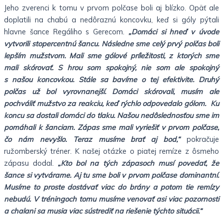
Jeho zverenci k tomu v prvom polčase boli aj blízko. Opäť ale
doplatili na chabú a nedôraznú koncovku, keď si góly pýtali
hlavne šance Regáliho s Gerecom.
„Domáci si hneď v úvode
vytvorili stopercentnú šancu. Následne sme celý prvý polčas boli
lepším mužstvom. Mali sme gólové príležitosti, z ktorých sme
mali skórovať. S hrou som spokojný, nie som ale spokojný
s našou koncovkou. Stále sa bavíme o tej efektivite. Druhý
polčas už bol vyrovnanejší. Domáci skórovali, musím ale
pochváliť mužstvo za reakciu, keď rýchlo odpovedalo gólom. Ku
koncu sa dostali domáci do tlaku. Našou nedôslednosťou sme im
pomáhali k šanciam. Zápas sme mali vyriešiť v prvom polčase,
čo nám nevyšlo. Teraz musíme brať aj bod,“
pokračuje
ružomberský tréner. K našej otázke o piatej remíze z ôsmeho
zápasu dodal.
„Kto bol na tých zápasoch musí povedať, že
šance si vytvárame. Aj tu sme boli v prvom polčase dominantní.
Musíme to proste dostávať viac do brány a potom tie remízy
nebudú. V tréningoch tomu musíme venovať asi viac pozornosti
a chalani sa musia viac sústrediť na riešenie týchto situácii.“