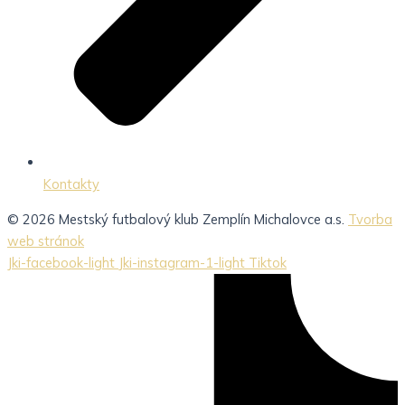
Kontakty
© 2026 Mestský futbalový klub Zemplín Michalovce a.s.
Tvorba
web stránok
Jki-facebook-light
Jki-instagram-1-light
Tiktok