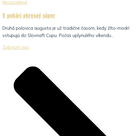
Nezaradené
V pohári okresný súper
Druhá polovica augusta je už tradične časom, kedy žlto-modrí
vstupujú do Slovnaft Cupu. Počas uplynulého víkendu...
Zobraziť viac