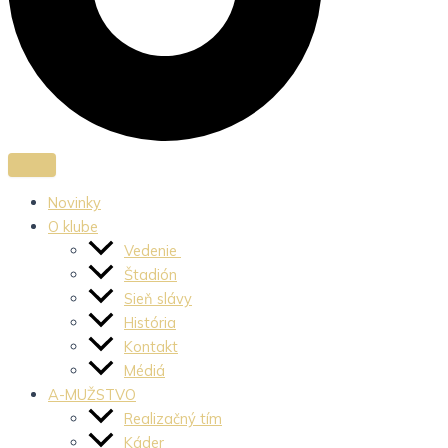
Novinky
O klube
Vedenie
Štadión
Sieň slávy
História
Kontakt
Médiá
A-MUŽSTVO
Realizačný tím
Káder