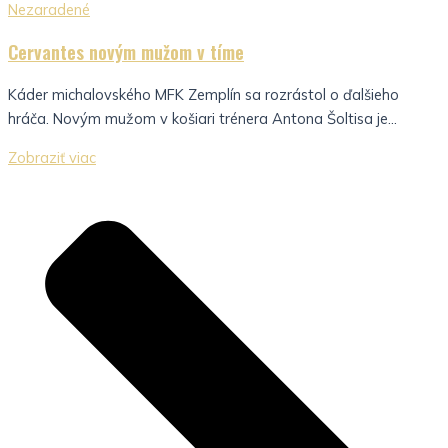
Nezaradené
Cervantes novým mužom v tíme
Káder michalovského MFK Zemplín sa rozrástol o ďalšieho
hráča. Novým mužom v košiari trénera Antona Šoltisa je...
Zobraziť viac