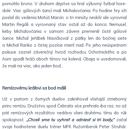
pomohlo brvno. V druhom dejstve sa hral výborný futbal hore-
dole. Viac gólových šancí mali Michalovčania. Po hodine hry ich
poslal do vedenia Matúš Marcin, o tri minúty neskôr ale vyrovnal
Martin Regáli a vyrovnaný stav ostal až do konca. Nemusel,
keby Michalovčania v samom závere premenili čisté gólové
šance. Michal Jeřábek hlavičkoval z päťky len do bočnej siete
a Michal Ranko z čistej pozície mieril nad. Po jeho neúspešnom
pokuse zaznel záverečný hvizd rozhodcu Ochotnického a po
ňom spadli hráči oboch tímov na kolená. Obaja si uvedomovali,
že mali na viac, ako jeden bod…
Remízovému kráľovi sa bod málil
Už v piatom z ôsmych duelov zaknihoval vlaňajší strieborný
princ remízu. Družstvo spod Čebraťa síce prehralo iba raz, no až
päť remízových rezultátov nedáva vlani druhému tímu do rúk
spokojnosť.
„Chceli sme tu vyhrať a odniesť si tri body,“
začal
svoje hodnotenie duelu tréner MFK Ružomberok Peter Struhár.