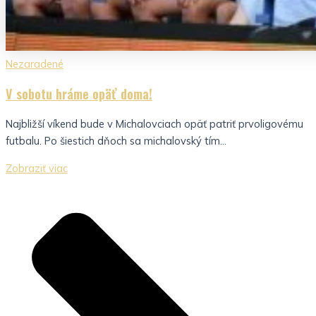
Nezaradené
V sobotu hráme opäť doma!
Najbližší víkend bude v Michalovciach opäť patriť prvoligovému
futbalu. Po šiestich dňoch sa michalovský tím...
Zobraziť viac