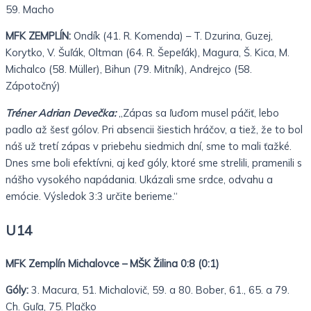
59. Macho
MFK ZEMPLÍN:
Ondík (41. R. Komenda) – T. Dzurina, Guzej,
Korytko, V. Šuľák, Oltman (64. R. Šepeľák), Magura, Š. Kica, M.
Michalco (58. Müller), Bihun (79. Mitník), Andrejco (58.
Zápotočný)
Tréner Adrian Devečka:
„Zápas sa ľuďom musel páčiť, lebo
padlo až šesť gólov. Pri absencii šiestich hráčov, a tiež, že to bol
náš už tretí zápas v priebehu siedmich dní, sme to mali ťažké.
Dnes sme boli efektívni, aj keď góly, ktoré sme strelili, pramenili s
nášho vysokého napádania. Ukázali sme srdce, odvahu a
emócie. Výsledok 3:3 určite berieme.“
U14
MFK Zemplín Michalovce – MŠK Žilina 0:8 (0:1)
Góly:
3. Macura, 51. Michalovič, 59. a 80. Bober, 61., 65. a 79.
Ch. Guľa, 75. Plačko