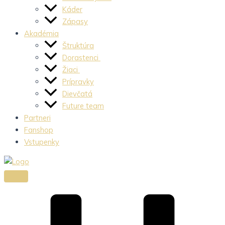
Káder
Zápasy
Akadémia
Štruktúra
Dorastenci
Žiaci
Prípravky
Dievčatá
Future team
Partneri
Fanshop
Vstupenky