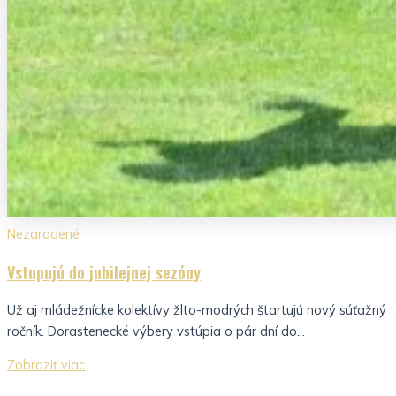
Nezaradené
Vstupujú do jubilejnej sezóny
Už aj mládežnícke kolektívy žlto-modrých štartujú nový súťažný
ročník. Dorastenecké výbery vstúpia o pár dní do...
Zobraziť viac