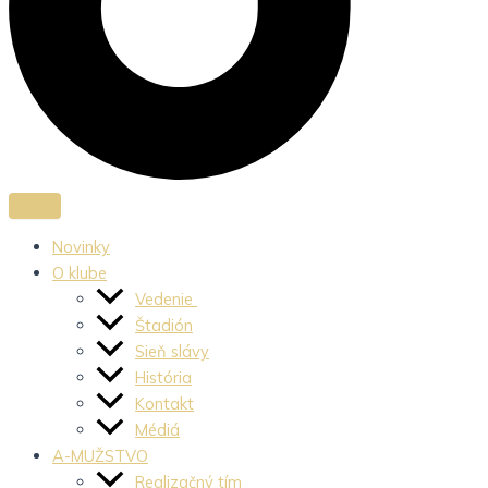
Novinky
O klube
Vedenie
Štadión
Sieň slávy
História
Kontakt
Médiá
A-MUŽSTVO
Realizačný tím