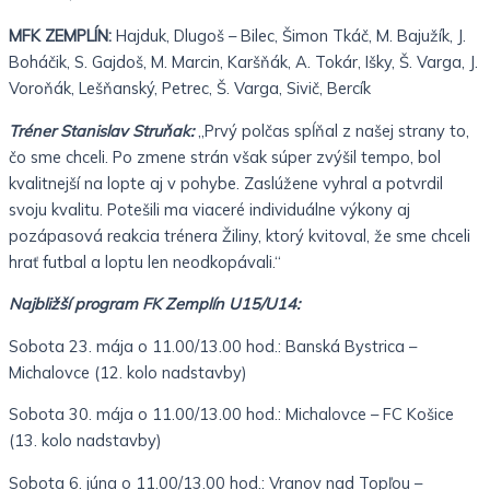
MFK ZEMPLÍN:
Hajduk, Dlugoš – Bilec, Šimon Tkáč, M. Bajužík, J.
Boháčik, S. Gajdoš, M. Marcin, Karšňák, A. Tokár, Išky, Š. Varga, J.
Voroňák, Lešňanský, Petrec, Š. Varga, Sivič, Bercík
Tréner Stanislav Struňak:
„Prvý polčas spĺňal z našej strany to,
čo sme chceli. Po zmene strán však súper zvýšil tempo, bol
kvalitnejší na lopte aj v pohybe. Zaslúžene vyhral a potvrdil
svoju kvalitu. Potešili ma viaceré individuálne výkony aj
pozápasová reakcia trénera Žiliny, ktorý kvitoval, že sme chceli
hrať futbal a loptu len neodkopávali.“
Najbližší program FK Zemplín U15/U14:
Sobota 23. mája o 11.00/13.00 hod.: Banská Bystrica –
Michalovce (12. kolo nadstavby)
Sobota 30. mája o 11.00/13.00 hod.: Michalovce – FC Košice
(13. kolo nadstavby)
Sobota 6. júna o 11.00/13.00 hod.: Vranov nad Topľou –