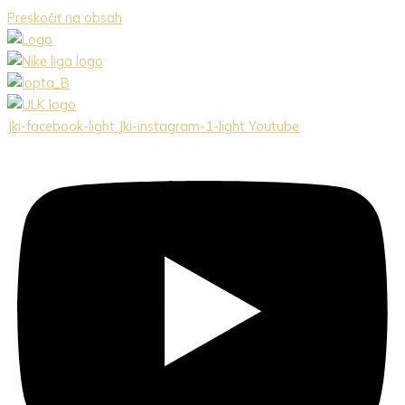
Preskočiť na obsah
Jki-facebook-light
Jki-instagram-1-light
Youtube