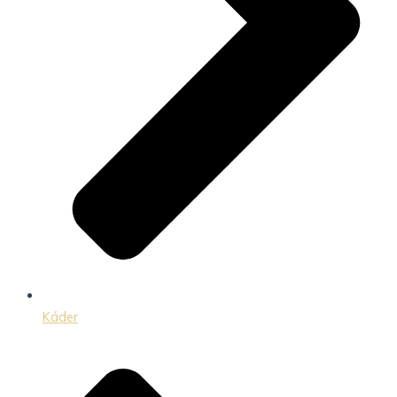
Káder