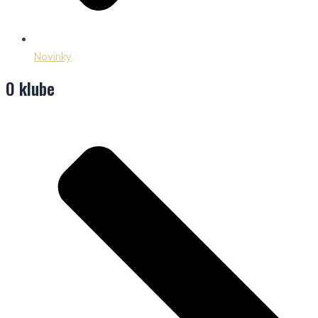
Novinky
O klube