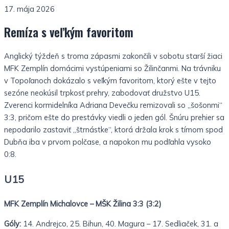
17. mája 2026
Remíza s veľkým favoritom
Anglický týždeň s troma zápasmi zakončili v sobotu starší žiaci
MFK Zemplín domácimi vystúpeniami so Žilinčanmi. Na trávniku
v Topoľanoch dokázalo s veľkým favoritom, ktorý ešte v tejto
sezóne neokúsil trpkosť prehry, zabodovať družstvo U15.
Zverenci kormidelníka Adriana Devečku remizovali so „šošonmi“
3:3, pričom ešte do prestávky viedli o jeden gól. Šnúru prehier sa
nepodarilo zastaviť „štrnástke“, ktorá držala krok s tímom spod
Dubňa iba v prvom polčase, a napokon mu podľahla vysoko
0:8.
U15
MFK Zemplín Michalovce – MŠK Žilina 3:3 (3:2)
Góly:
14. Andrejco, 25. Bihun, 40. Magura – 17. Sedliaček, 31. a