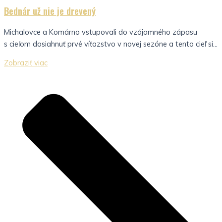
Bednár už nie je drevený
Michalovce a Komárno vstupovali do vzájomného zápasu
s cieľom dosiahnuť prvé víťazstvo v novej sezóne a tento cieľ si...
Zobraziť viac