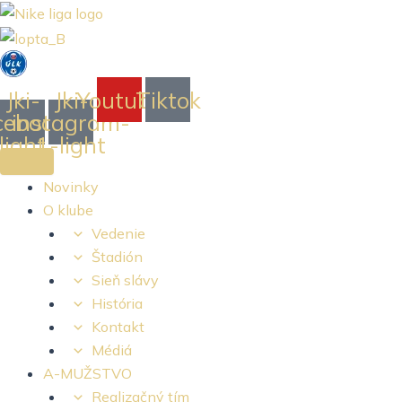
Jki-
Jki-
Youtube
Tiktok
cebook-
instagram-
light
1-light
Novinky
O klube
Vedenie
Štadión
Sieň slávy
História
Kontakt
Médiá
A-MUŽSTVO
Realizačný tím