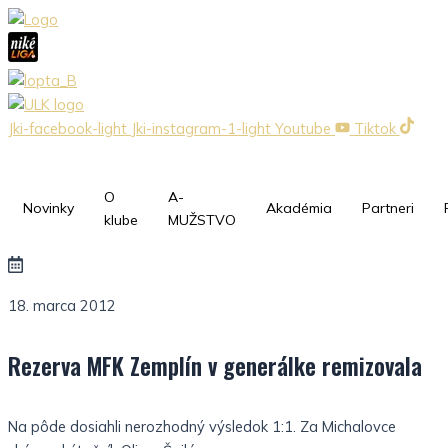
Preskočiť
na
obsah
Jki-facebook-light
Jki-instagram-1-light
Youtube
Tiktok
O
A-
Novinky
Akadémia
Partneri
klube
MUŽSTVO
18. marca 2012
Rezerva MFK Zemplín v generálke remizovala
Na pôde dosiahli nerozhodný výsledok 1:1. Za Michalovce