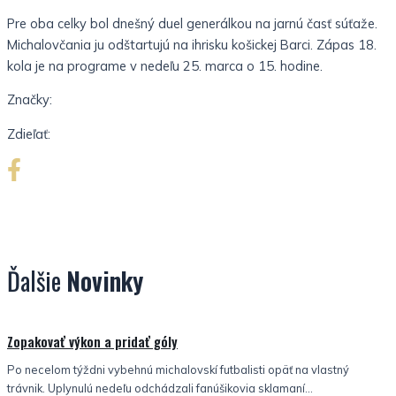
Pre oba celky bol dnešný duel generálkou na jarnú časť súťaže.
Michalovčania ju odštartujú na ihrisku košickej Barci. Zápas 18.
kola je na programe v nedeľu 25. marca o 15. hodine.
Značky:
Zdieľať:
Ďalšie
Novinky
Nezaradené
Zopakovať výkon a pridať góly
Po necelom týždni vybehnú michalovskí futbalisti opäť na vlastný
trávnik. Uplynulú nedeľu odchádzali fanúšikovia sklamaní...