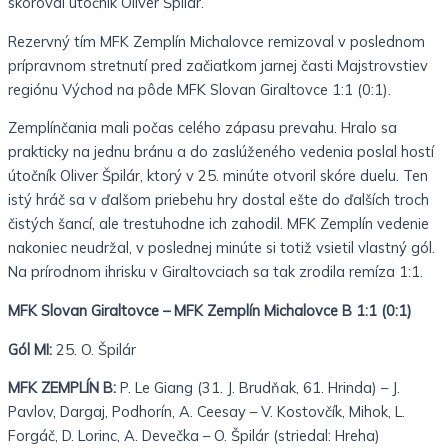
skóroval útočník Oliver Špilár.
Rezervný tím MFK Zemplín Michalovce remizoval v poslednom
prípravnom stretnutí pred začiatkom jarnej časti Majstrovstiev
regiónu Východ na pôde MFK Slovan Giraltovce 1:1 (0:1).
Zemplínčania mali počas celého zápasu prevahu. Hralo sa
prakticky na jednu bránu a do zaslúženého vedenia poslal hostí
útočník Oliver Špilár, ktorý v 25. minúte otvoril skóre duelu. Ten
istý hráč sa v ďalšom priebehu hry dostal ešte do ďalších troch
čistých šancí, ale trestuhodne ich zahodil. MFK Zemplín vedenie
nakoniec neudržal, v poslednej minúte si totiž vsietil vlastný gól.
Na prírodnom ihrisku v Giraltovciach sa tak zrodila remíza 1:1.
MFK Slovan Giraltovce – MFK Zemplín Michalovce B 1:1 (0:1)
Gól MI:
25. O. Špilár
MFK ZEMPLÍN B:
P. Le Giang (31. J. Brudňak, 61. Hrinda) – J.
Pavlov, Dargaj, Podhorín, A. Ceesay – V. Kostovčík, Mihok, L.
Forgáč, D. Lorinc, A. Devečka – O. Špilár (striedal: Hreha)