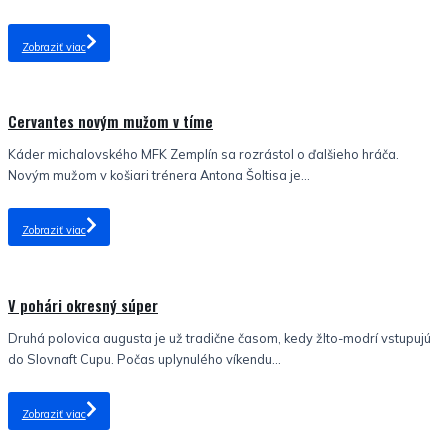
Zobraziť viac
Nezaradené
Cervantes novým mužom v tíme
Káder michalovského MFK Zemplín sa rozrástol o ďalšieho hráča.
Novým mužom v košiari trénera Antona Šoltisa je...
Zobraziť viac
Nezaradené
V pohári okresný súper
Druhá polovica augusta je už tradične časom, kedy žlto-modrí vstupujú
do Slovnaft Cupu. Počas uplynulého víkendu...
Zobraziť viac