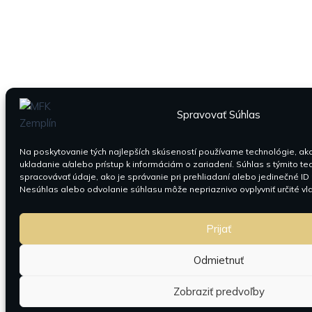
Spravovať Súhlas
Na poskytovanie tých najlepších skúseností používame technológie, ak
ukladanie a/alebo prístup k informáciám o zariadení. Súhlas s týmito 
spracovávať údaje, ako je správanie pri prehliadaní alebo jedinečné ID 
Nesúhlas alebo odvolanie súhlasu môže nepriaznivo ovplyvniť určité vlas
Prijať
Odmietnuť
Zobraziť predvoľby