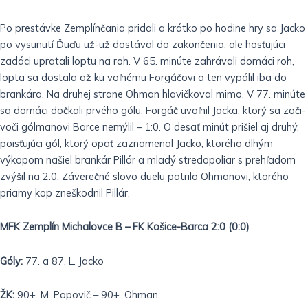
Po prestávke Zemplínčania pridali a krátko po hodine hry sa Jacko
po vysunutí Ďuďu už-už dostával do zakončenia, ale hosťujúci
zadáci upratali loptu na roh. V 65. minúte zahrávali domáci roh,
lopta sa dostala až ku voľnému Forgáčovi a ten vypálil iba do
brankára. Na druhej strane Ohman hlavičkoval mimo. V 77. minúte
sa domáci dočkali prvého gólu, Forgáč uvoľnil Jacka, ktorý sa zoči-
voči gólmanovi Barce nemýlil – 1:0. O desať minút prišiel aj druhý,
poisťujúci gól, ktorý opäť zaznamenal Jacko, ktorého dlhým
výkopom našiel brankár Pillár a mladý stredopoliar s prehľadom
zvýšil na 2:0. Záverečné slovo duelu patrilo Ohmanovi, ktorého
priamy kop zneškodnil Pillár.
MFK Zemplín Michalovce B – FK Košice-Barca 2:0 (0:0)
Góly:
77. a 87. L. Jacko
ŽK:
90+. M. Popovič – 90+. Ohman