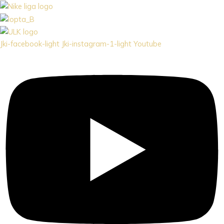
Jki-facebook-light
Jki-instagram-1-light
Youtube