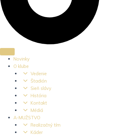
Novinky
O klube
Vedenie
Štadión
Sieň slávy
História
Kontakt
Médiá
A-MUŽSTVO
Realizačný tím
Káder