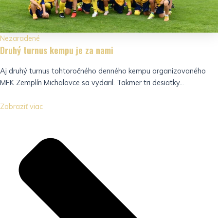
Nezaradené
Druhý turnus kempu je za nami
Aj druhý turnus tohtoročného denného kempu organizovaného
MFK Zemplín Michalovce sa vydaril. Takmer tri desiatky...
Zobraziť viac