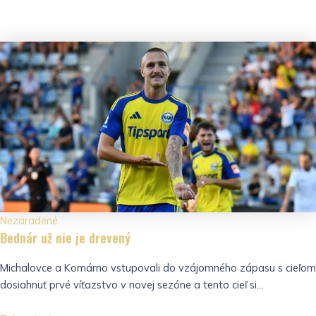
Nezaradené
Bednár už nie je drevený
Michalovce a Komárno vstupovali do vzájomného zápasu s cieľom
dosiahnuť prvé víťazstvo v novej sezóne a tento cieľ si...