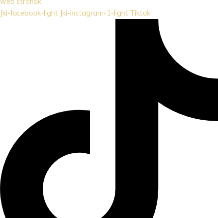
web stránok
Jki-facebook-light
Jki-instagram-1-light
Tiktok