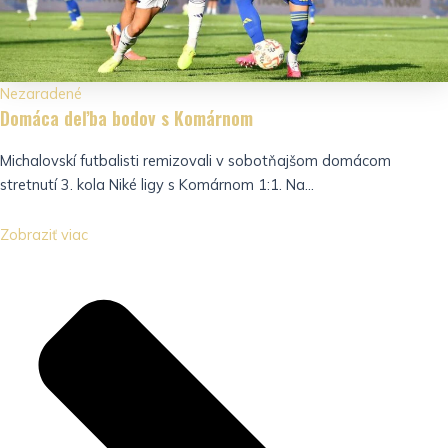
Nezaradené
Domáca deľba bodov s Komárnom
Michalovskí futbalisti remizovali v sobotňajšom domácom
stretnutí 3. kola Niké ligy s Komárnom 1:1. Na...
Zobraziť viac