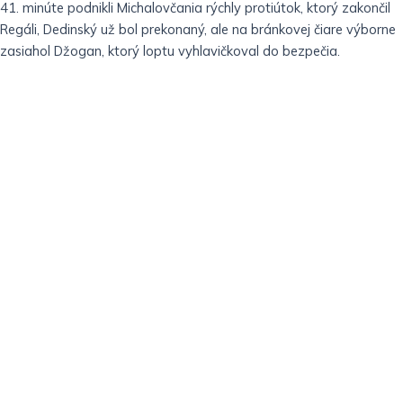
41. minúte podnikli Michalovčania rýchly protiútok, ktorý zakončil
Regáli, Dedinský už bol prekonaný, ale na bránkovej čiare výborne
zasiahol Džogan, ktorý loptu vyhlavičkoval do bezpečia.