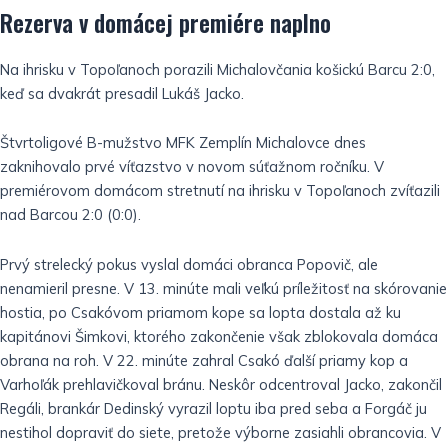
Rezerva v domácej premiére naplno
Na ihrisku v Topoľanoch porazili Michalovčania košickú Barcu 2:0,
keď sa dvakrát presadil Lukáš Jacko.
Štvrtoligové B-mužstvo MFK Zemplín Michalovce dnes
zaknihovalo prvé víťazstvo v novom súťažnom ročníku. V
premiérovom domácom stretnutí na ihrisku v Topoľanoch zvíťazili
nad Barcou 2:0 (0:0).
Prvý strelecký pokus vyslal domáci obranca Popovič, ale
nenamieril presne. V 13. minúte mali veľkú príležitosť na skórovanie
hostia, po Csakóvom priamom kope sa lopta dostala až ku
kapitánovi Šimkovi, ktorého zakončenie však zblokovala domáca
obrana na roh. V 22. minúte zahral Csakó ďalší priamy kop a
Varhoľák prehlavičkoval bránu. Neskôr odcentroval Jacko, zakončil
Regáli, brankár Dedinský vyrazil loptu iba pred seba a Forgáč ju
nestihol dopraviť do siete, pretože výborne zasiahli obrancovia. V