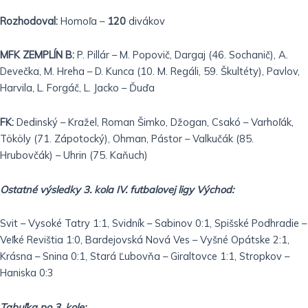
Rozhodoval:
Homoľa –
120
divákov
MFK ZEMPLÍN B:
P. Pillár – M. Popovič, Dargaj (46. Sochanič), A.
Devečka, M. Hreha – D. Kunca (10. M. Regáli, 59. Škultéty), Pavlov,
Harvila, L. Forgáč, L. Jacko – Ďuďa
FK:
Dedinský – Kražel, Roman Šimko, Džogan, Csakó – Varhoľák,
Tököly (71. Zápotocký), Ohman, Pástor – Valkučák (85.
Hrubovčák) – Uhrin (75. Kaňuch)
Ostatné výsledky 3. kola IV. futbalovej ligy Východ:
Svit – Vysoké Tatry 1:1, Svidník – Sabinov 0:1, Spišské Podhradie –
Veľké Revištia 1:0, Bardejovská Nová Ves – Vyšné Opátske 2:1,
Krásna – Snina 0:1, Stará Ľubovňa – Giraltovce 1:1, Stropkov –
Haniska 0:3
Tabuľka po 3. kole: