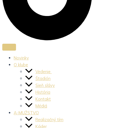
Novinky
O klube
Vedenie
Štadión
Sieň slávy
História
Kontakt
Médiá
A-MUŽSTVO
Realizačný tím
Káder