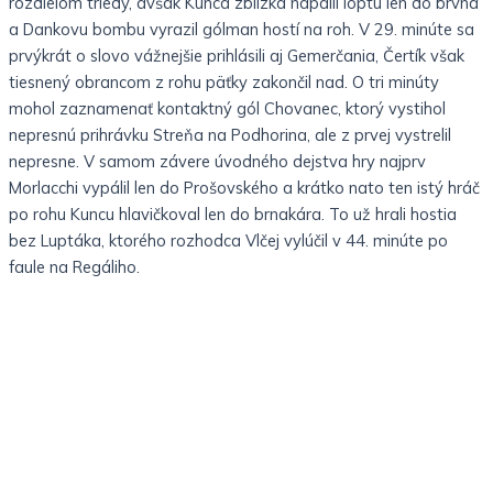
rozdielom triedy, avšak Kunca zblízka napálil loptu len do brvna
a Dankovu bombu vyrazil gólman hostí na roh. V 29. minúte sa
prvýkrát o slovo vážnejšie prihlásili aj Gemerčania, Čertík však
tiesnený obrancom z rohu päťky zakončil nad. O tri minúty
mohol zaznamenať kontaktný gól Chovanec, ktorý vystihol
nepresnú prihrávku Streňa na Podhorina, ale z prvej vystrelil
nepresne. V samom závere úvodného dejstva hry najprv
Morlacchi vypálil len do Prošovského a krátko nato ten istý hráč
po rohu Kuncu hlavičkoval len do brnakára. To už hrali hostia
bez Luptáka, ktorého rozhodca Vlčej vylúčil v 44. minúte po
faule na Regáliho.