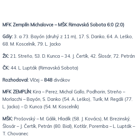
MFK Zemplín Michalovce – MŠK Rimavská Sobota 6:0 (2:0)
Góly:
3. a 73. Bayón (druhý z 11 m), 17. S. Danko, 64. A. Leško,
68. M. Koscelník, 79. L. Jacko
ŽK:
21. Streňo, 53. D. Kunca – 34. J. Čertík, 42. Šlosár, 72. Petrán
ČK:
44. L. Lupták (Rimavská Sobota)
Rozhodoval:
Vlčej –
848
divákov
MFK ZEMPLÍN:
Kira – Perez, Michal Gallo, Podhorin, Streňo –
Morlacchi – Bayón, S. Danko (54. A. Leško), Turík, M. Regáli (77.
L. Jacko) – D. Kunca (54. M. Koscelník)
MŠK:
Prošovský – M. Gálik, Hladík (58. J. Kovács), M. Brezinský,
Šlosár – J. Čertík, Petrán (80. Bial), Kotľár, Poremba – L. Lupták –
T. Chovanec