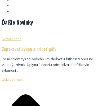
Ďalšie
Novinky
Nezaradené
Zopakovať výkon a pridať góly
Po necelom týždni vybehnú michalovskí futbalisti opäť na
vlastný trávnik. Uplynulú nedeľu odchádzali fanúšikovia
sklamaní...
Zobraziť viac