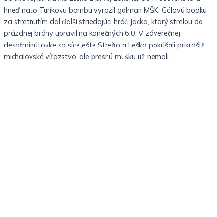
hneď nato Turíkovu bombu vyrazil gólman MŠK. Gólovú bodku
za stretnutím dal ďalší striedajúci hráč Jacko, ktorý strelou do
prázdnej brány upravil na konečných 6:0. V záverečnej
desaťminútovke sa síce ešte Streňo a Leško pokúšali prikrášliť
michalovské víťazstvo, ale presnú mušku už nemali.