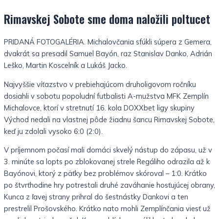
Rimavskej Sobote sme doma naložili poltucet
PRIDANÁ FOTOGALÉRIA. Michalovčania sfúkli súpera z Gemera,
dvakrát sa presadil Samuel Bayón, raz Stanislav Danko, Adrián
Leško, Martin Koscelník a Lukáš Jacko.
Najvyššie víťazstvo v prebiehajúcom druholigovom ročníku
dosiahli v sobotu popoludní futbalisti A-mužstva MFK Zemplín
Michalovce, ktorí v stretnutí 16. kola DOXXbet ligy skupiny
Východ nedali na vlastnej pôde žiadnu šancu Rimavskej Sobote,
keď ju zdolali vysoko 6:0 (2:0).
V príjemnom počasí mali domáci skvelý nástup do zápasu, už v
3. minúte sa lopts po zblokovanej strele Regáliho odrazila až k
Bayónovi, ktorý z päťky bez problémov skóroval – 1:0. Krátko
po štvrťhodine hry potrestali druhé zaváhanie hosťujúcej obrany,
Kunca z ľavej strany prihral do šestnástky Dankovi a ten
prestrelil Prošovského. Krátko nato mohli Zemplínčania viesť už