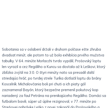
Soboťania sa v oslabení držali v druhom polčase ešte zhruba
dvadsať minút, ale potom to už bola exhibícia prvého mužstva
tabuľky. V 64. minúte Morlacchi tvrdo vypálil, Prošovský loptu
len vyrazil a cez Regáliho a Kuncu sa dostala až k Leškovi, ktorý
zblízka zvýšil na 3:0. O štyri minúty nato sa presadil ďalší
striedajúci hráč, po tvrdej strele Turíka dotlačil loptu do brány
Koscelník. Michalovčania boli pri chuti a ich piaty gól
zaznamenal Bayón, ktorý bezpečne premenil pokutový kop
nariadený za faul Petrána na prenikajúceho Regáliho. Domáci sa
futbalom bavili, súper už úplne rezignoval, v 77. minúte po
Streňovej prihrávke Leško z prvej zakončil do Prošovského a