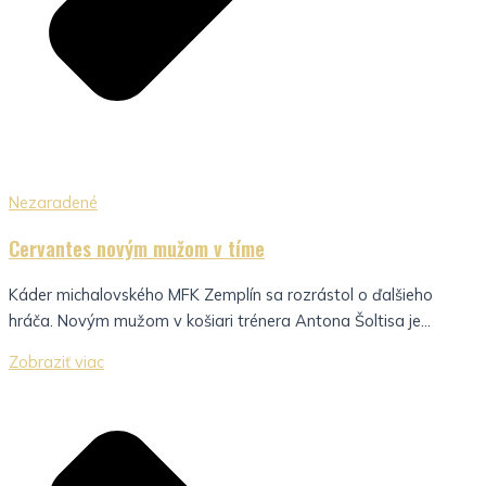
Nezaradené
Cervantes novým mužom v tíme
Káder michalovského MFK Zemplín sa rozrástol o ďalšieho
hráča. Novým mužom v košiari trénera Antona Šoltisa je...
Zobraziť viac