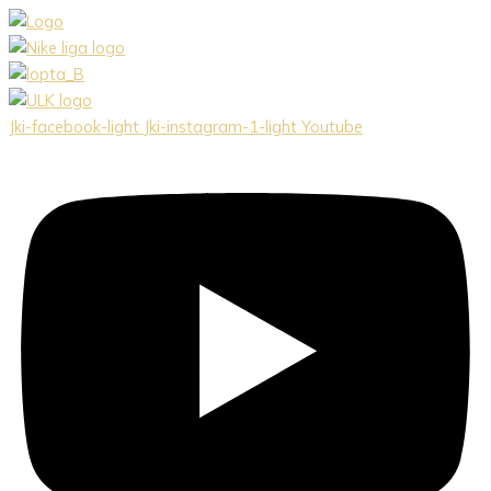
Preskočiť
na
obsah
Jki-facebook-light
Jki-instagram-1-light
Youtube