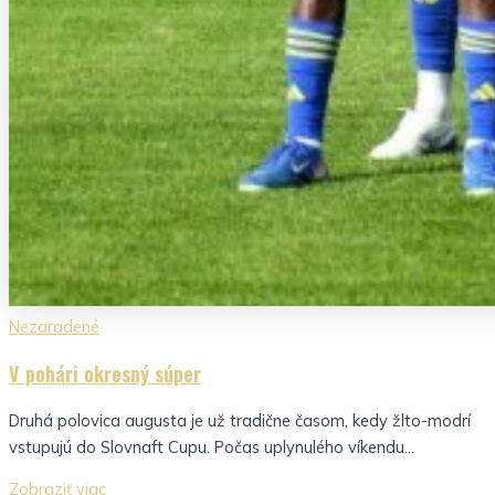
Nezaradené
V pohári okresný súper
Druhá polovica augusta je už tradične časom, kedy žlto-modrí
vstupujú do Slovnaft Cupu. Počas uplynulého víkendu...
Zobraziť viac