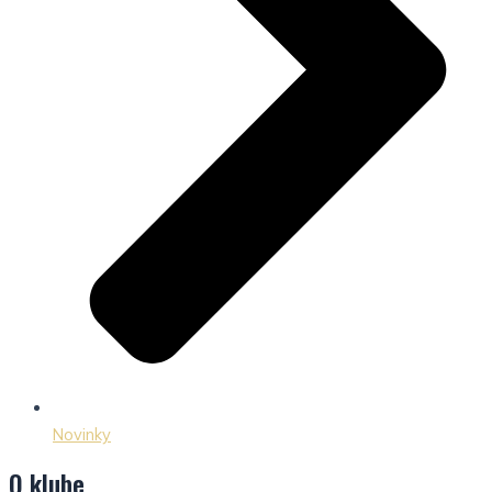
Novinky
O klube