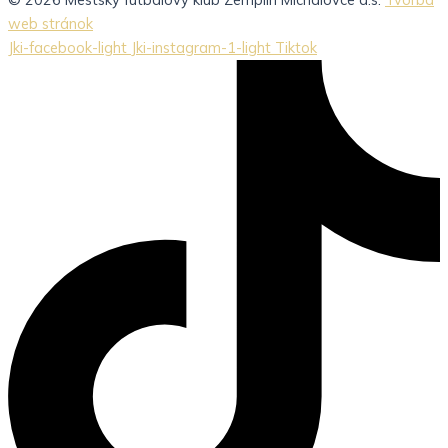
web stránok
Jki-facebook-light
Jki-instagram-1-light
Tiktok