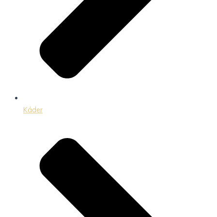
Káder