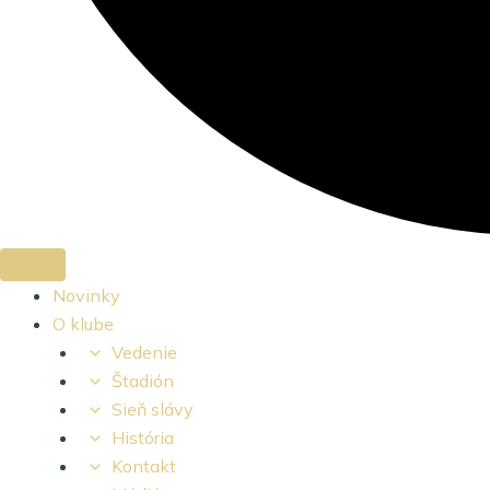
Novinky
O klube
Vedenie
Štadión
Sieň slávy
História
Kontakt