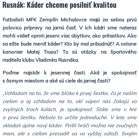
Rusnák: Káder chceme posilniť kvalitou
Futbalisti MFK Zemplín Michalovce majú za sebou prvú
polovicu prípravy na jarnú časť. V ich kádri sme nateraz
mohli vidieť oproti jeseni viac úbytkov, ako prírastkov. Ako
sa ešte bude meniť káder? Kto by mal pribudnúť? A ostane
kanonier Matej Trusa? To sú otázky na športového
riaditeľa klubu Vladimíra Rusnáka.
Poďme najskôr k jesennej časti. Aká je spokojnosť
s ôsmym miestom a aké sú ciele do jarnej časti?
„Vzhľadom na to, že sme blízko k prvej šestke, čo je naším
cieľom a aj vzhľadom na to, akí súperi nás čakajú vo
zvyšných troch kolách, je spokojnosť. Stále sme v hre
o prvú šestku. Nebolo to určite jednoduché. V lete sme
skladali úplne nový káder. Prišli hráči možno nie zvučných
mien, ale s cieľom presadiť sa vo vyššej súťaži. Svojím