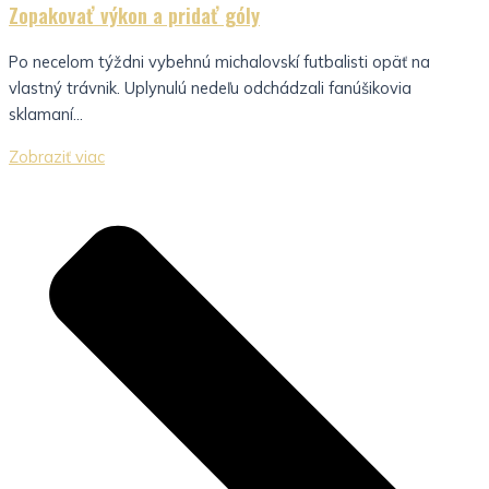
Zopakovať výkon a pridať góly
Po necelom týždni vybehnú michalovskí futbalisti opäť na
vlastný trávnik. Uplynulú nedeľu odchádzali fanúšikovia
sklamaní...
Zobraziť viac