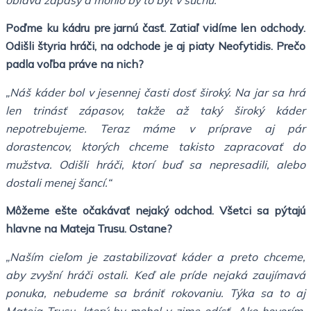
Poďme ku kádru pre jarnú časť. Zatiaľ vidíme len odchody.
Odišli štyria hráči, na odchode je aj piaty Neofytidis. Prečo
padla voľba práve na nich?
„Náš káder bol v jesennej časti dosť široký. Na jar sa hrá
len trinásť zápasov, takže až taký široký káder
nepotrebujeme. Teraz máme v príprave aj pár
dorastencov, ktorých chceme takisto zapracovať do
mužstva. Odišli hráči, ktorí buď sa nepresadili, alebo
dostali menej šancí.“
Môžeme ešte očakávať nejaký odchod. Všetci sa pýtajú
hlavne na Mateja Trusu. Ostane?
„Naším cieľom je zastabilizovať káder a preto chceme,
aby zvyšní hráči ostali. Keď ale príde nejaká zaujímavá
ponuka, nebudeme sa brániť rokovaniu. Týka sa to aj