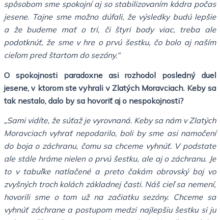
spôsobom sme spokojní aj so stabilizovaním kádra počas
jesene. Tajne sme možno dúfali, že výsledky budú lepšie
a že budeme mať o tri, či štyri body viac, treba ale
podotknúť, že sme v hre o prvú šestku, čo bolo aj naším
cieľom pred štartom do sezóny.“
O spokojnosti paradoxne asi rozhodol posledný duel
jesene, v ktorom ste vyhrali v Zlatých Moravciach. Keby sa
tak nestalo, dalo by sa hovoriť aj o nespokojnosti?
„Sami vidíte, že súťaž je vyrovnaná. Keby sa nám v Zlatých
Moravciach vyhrať nepodarilo, boli by sme asi namočení
do boja o záchranu, čomu sa chceme vyhnúť. V podstate
ale stále hráme nielen o prvú šestku, ale aj o záchranu. Je
to v tabuľke natlačené a preto čakám obrovský boj vo
zvyšných troch kolách základnej časti. Náš cieľ sa nemení,
hovorili sme o tom už na začiatku sezóny. Chceme sa
vyhnúť záchrane a postupom medzi najlepšiu šestku si ju