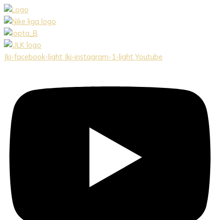
Preskočiť
na
obsah
Jki-facebook-light
Jki-instagram-1-light
Youtube