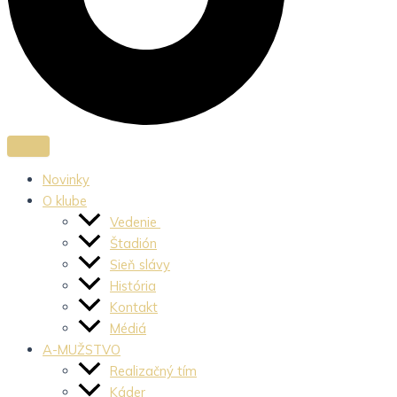
Novinky
O klube
Vedenie
Štadión
Sieň slávy
História
Kontakt
Médiá
A-MUŽSTVO
Realizačný tím
Káder