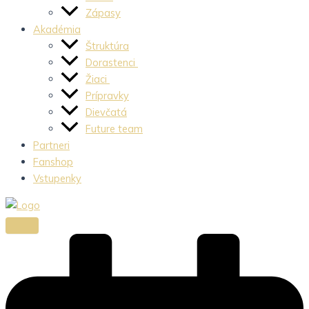
Zápasy
Akadémia
Štruktúra
Dorastenci
Žiaci
Prípravky
Dievčatá
Future team
Partneri
Fanshop
Vstupenky