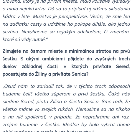
Slovana, ktorý je na prvom mieste, malo kolísavé výsledky
a malo nejakú krízu. Dá sa to pripísať aj nášmu skladaniu
kádra v lete. Mužstvo je perspektívne. Verím, že sme len
na začiatku cesty a udržíme ho pokope dlhšie, ako jednu
sezónu. Nevyhneme sa nejakým odchodom, či zmenám,
ktoré sú vždy nutné.“
Zimujete na ôsmom mieste s minimálnou stratou na prvú
šestku. S akými ambíciami pôjdete do zvyšných troch
duelov základnej časti, v ktorých privítate Sereď,
pocestujete do Žiliny a privítate Senicu?
„Osud nám to zariadil tak, že v týchto troch zápasoch
budeme čeliť všetko súperom o prvú šestku. Čaká nás
siedma Sereď, piata Žilina a šiesta Senica. Sme radi, že
všetko máme vo svojich rukách. Nemusíme sa na nikoho
a na nič spoliehať, v prípade, že neprehráme ani raz,
zrejme budeme v šestke. Ideálne by bolo vyhrať doma
obidva zápasy a mohlo by to byť v suchu.“