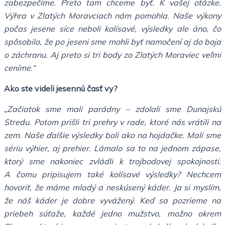
zabezpečíme. Preto tam chceme byť. K vašej otázke.
Výhra v Zlatých Moravciach nám pomohla. Naše výkony
počas jesene síce neboli kolísavé, výsledky ale áno, čo
spôsobilo, že po jeseni sme mohli byť namočení aj do boja
o záchranu. Aj preto si tri body zo Zlatých Moraviec veľmi
ceníme.“
Ako ste videli jesennú časť vy?
„Začiatok sme mali parádny – zdolali sme Dunajskú
Stredu. Potom prišli tri prehry v rade, ktoré nás vrátili na
zem. Naše ďalšie výsledky boli ako na hojdačke. Mali sme
sériu výhier, aj prehier. Lámalo sa to na jednom zápase,
ktorý sme nakoniec zvládli k trojbodovej spokojnosti.
A čomu pripisujem také kolísavé výsledky? Nechcem
hovoriť, že máme mladý a neskúsený káder. Ja si myslím,
že náš káder je dobre vyvážený. Keď sa pozrieme na
priebeh súťaže, každé jedno mužstvo, možno okrem