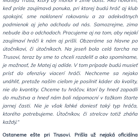
Mateja Trusu, ktorý by mohol v zime odísť. Ako hovorím,
keď príde zaujímavá ponuka, pri ktorej budú hráč aj klub
spokojní, sme naklonení rokovaniu a za adekvátnych
podmienok aj jeho odchodu od nás. Samozrejme, zima
nebude iba o odchodoch. Pracujeme aj na tom, aby nejakí
zaujímaví hráči k nám aj prišli. Obzeráme sa hlavne po
útočníkovi, či útočníkoch. Na jeseň bola celá ťarcha na
Trusovi, teraz by sme to chceli rozdeliť a ako spomíname,
je možnosť, že Matej aj odíde. V tom prípade budú musieť
prísť do ofenzívy viacerí hráči. Nechceme sa nejako
unáhliť, pretože naším cieľom je posilniť káder do kvality,
nie do kvantity. Chceme tu hráčov, ktorí by hneď zapadli
do mužstva a hneď nám boli nápomocní v ťažkom štarte
jarnej časti. Nie je však ľahké doniesť taký typ hráča,
ktorého potrebujeme. Útočníkov, či strelcov totiž zháňa
každý.“
Ostaneme ešte pri Trusovi. Prišla už nejaká oficiálna