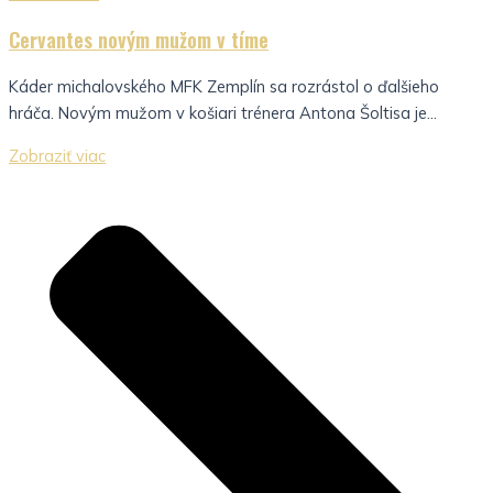
Cervantes novým mužom v tíme
Káder michalovského MFK Zemplín sa rozrástol o ďalšieho
hráča. Novým mužom v košiari trénera Antona Šoltisa je...
Zobraziť viac