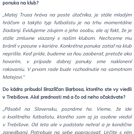
ponuka na klub?
„Matej Trusa hráva na poste útočníka, je stále mladým
hráčom a takýto typ futbalistu je na trhu momentálne
žiadaný. Evidujeme záujem o jeho osobu, ale aj fakt, že je
stále zmluvne viazaný s našim klubom. Nechceme mu
brániť v posune v kariére. Konkrétna ponuka zatiaľ na klub
neprišla. Keď príde, budeme sa ňou zaoberať, pretože ako
hovorím, v prípade dobrej ponuky sme naklonení
rokovaniu. V prvom rade bude rozhodnutie na samotnom
Matejovi.“
Do kádra pribudol Brazílčan Barbosa, ktorého ste vy viedli
v Trebišove. Aké prednosti má a čo od neho očakávate?
„Pôsobil na Slovensku, poznáme ho. Vieme, že ide
o kvalitného futbalistu, ktorého som aj ja osobne viedol
v Trebišove. Od leta ale v podstate nehral a je kondične
zanedbaný. Potrebuje na sebe popracovať. Určite s ním