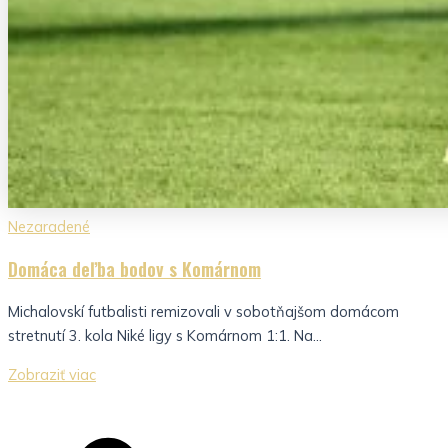
Nezaradené
Domáca deľba bodov s Komárnom
Michalovskí futbalisti remizovali v sobotňajšom domácom
stretnutí 3. kola Niké ligy s Komárnom 1:1. Na...
Zobraziť viac