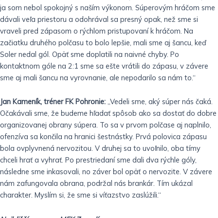
ja som nebol spokojný s naším výkonom. Súperovým hráčom sme
dávali veľa priestoru a odohrával sa presný opak, než sme si
vraveli pred zápasom o rýchlom pristupovaní k hráčom. Na
začiatku druhého polčasu to bolo lepšie, mali sme aj šancu, keď
Soler nedal gól. Opäť sme doplatili na naivné chyby. Po
kontaktnom góle na 2:1 sme sa ešte vrátili do zápasu, v závere
sme aj mali šancu na vyrovnanie, ale nepodarilo sa nám to.“
Jan Kameník, tréner FK Pohronie:
„Vedeli sme, aký súper nás čaká.
Očakávali sme, že budeme hľadať spôsob ako sa dostať do dobre
organizovanej obrany súpera. To sa v prvom polčase aj naplnilo,
ofenzíva sa končila na hranici šestnástky. Prvá polovica zápasu
bola ovplyvnená nervozitou. V druhej sa to uvoľnilo, oba tímy
chceli hrať a vyhrať. Po prestriedaní sme dali dva rýchle góly,
následne sme inkasovali, no záver bol opäť o nervozite. V závere
nám zafungovala obrana, podržal nás brankár. Tím ukázal
charakter. Myslím si, že sme si víťazstvo zaslúžili.“