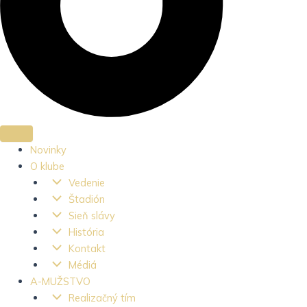
Novinky
O klube
Vedenie
Štadión
Sieň slávy
História
Kontakt
Médiá
A-MUŽSTVO
Realizačný tím