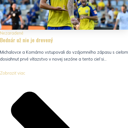
Nezaradené
Bednár už nie je drevený
Michalovce a Komárno vstupovali do vzájomného zápasu s cieľom
dosiahnuť prvé víťazstvo v novej sezóne a tento cieľ si...
Zobraziť viac