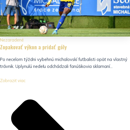
Nezaradené
Zopakovať výkon a pridať góly
Po necelom týždni vybehnú michalovskí futbalisti opäť na vlastný
trávnik. Uplynulú nedeľu odchádzali fanúšikovia sklamaní...
Zobraziť viac