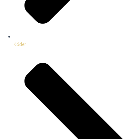
Káder