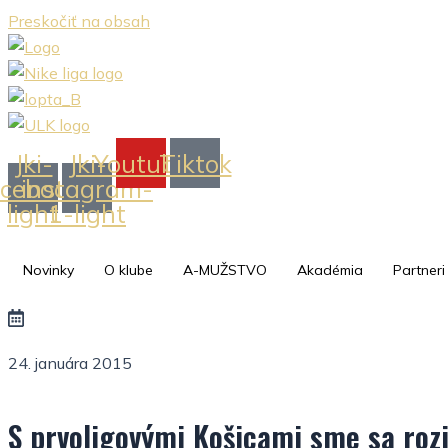
Preskočiť na obsah
Jki-
Jki-
Youtube
Tiktok
acebook-
instagram-
light
1-light
Novinky
O klube
A-MUŽSTVO
Akadémia
Partneri
24. januára 2015
S prvoligovými Košicami sme sa rozi