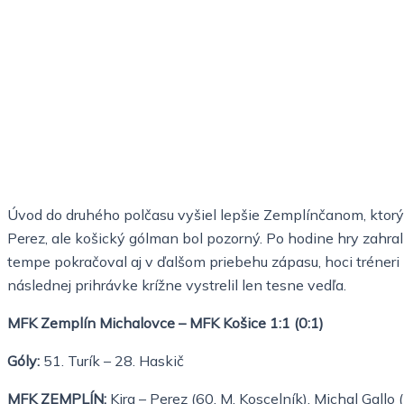
Úvod do druhého polčasu vyšiel lepšie Zemplínčanom, ktorým s
Perez, ale košický gólman bol pozorný. Po hodine hry zahr
tempe pokračoval aj v ďalšom priebehu zápasu, hoci tréneri 
následnej prihrávke krížne vystrelil len tesne vedľa.
MFK Zemplín Michalovce – MFK Košice 1:1 (0:1)
Góly:
51. Turík – 28. Haskič
MFK ZEMPLÍN:
Kira – Perez (60. M. Koscelník), Michal Gallo 