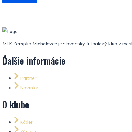
MFK Zemplín Michalovce je slovenský futbalový klub z mesta
Ďalšie informácie
Partneri
Novinky
O klube
Káder
Zápasy