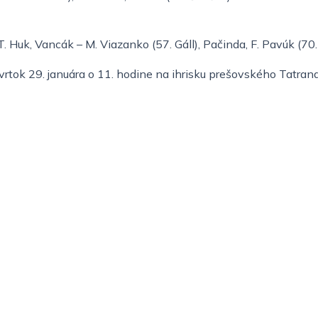
 T. Huk, Vancák – M. Viazanko (57. Gáll), Pačinda, F. Pavúk (70.
vrtok 29. januára o 11. hodine na ihrisku prešovského Tatrana