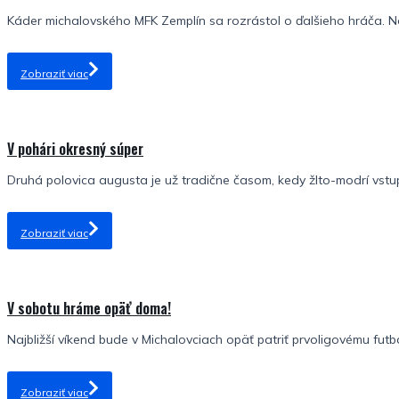
Káder michalovského MFK Zemplín sa rozrástol o ďalšieho hráča. No
Zobraziť viac
V pohári okresný súper
Druhá polovica augusta je už tradične časom, kedy žlto-modrí vstu
Zobraziť viac
V sobotu hráme opäť doma!
Najbližší víkend bude v Michalovciach opäť patriť prvoligovému futba
Zobraziť viac