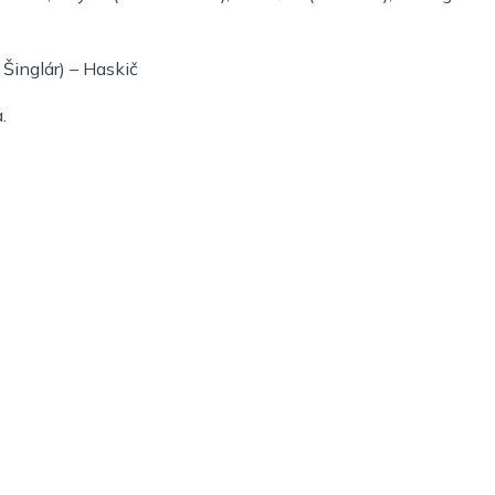
 Šinglár) – Haskič
.
Nezaradené