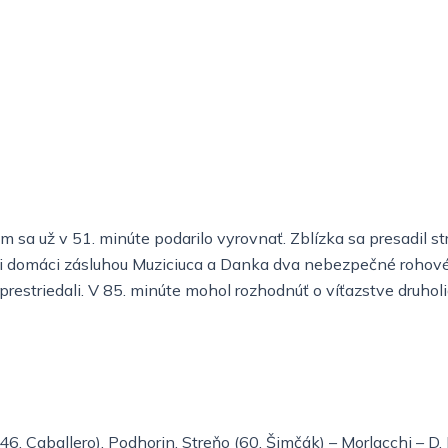
a už v 51. minúte podarilo vyrovnať. Zblízka sa presadil strie
ali domáci zásluhou Muziciuca a Danka dva nebezpečné rohové 
prestriedali. V 85. minúte mohol rozhodnúť o víťazstve druhol
(46. Caballero), Podhorin, Streňo (60. Šimčák) – Morlacchi – D.