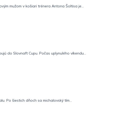
vým mužom v košiari trénera Antona Šoltisa je...
pujú do Slovnaft Cupu. Počas uplynulého víkendu...
lu. Po šiestich dňoch sa michalovský tím...