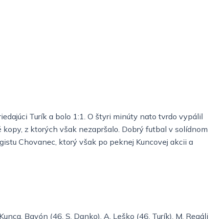
dajúci Turík a bolo 1:1. O štyri minúty nato tvrdo vypálil
kopy, z ktorých však nezapršalo. Dobrý futbal v solídnom
igistu Chovanec, ktorý však po peknej Kuncovej akcii a
 Kunca, Bayón (46. S. Danko), A. Leško (46. Turík), M. Regáli