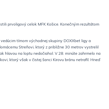
ostili prvoligový celok MFK Košice. Konečným rezultátom
edzi vedúcim tímom východnej skupiny DOXXbet ligy a
omácemu Streňovi, ktorý z približne 30 metrov vystrelil
šak hlavou na loptu nedočiahol. V 28. minúte zahrmelo na
ovi, ktorý však v čistej šanci Kirovu bránu netrafil. Hneď