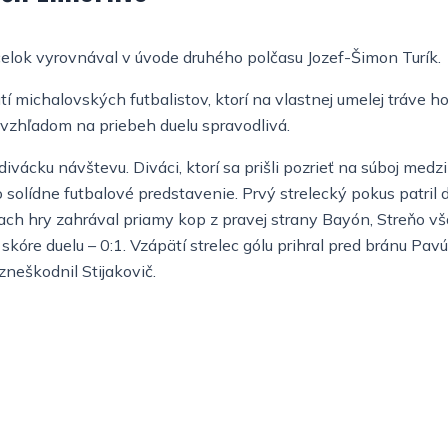
 celok vyrovnával v úvode druhého polčasu Jozef-Šimon Turík.
 michalovských futbalistov, ktorí na vlastnej umelej tráve h
e vzhľadom na priebeh duelu spravodlivá.
divácku návštevu. Diváci, ktorí sa prišli pozrieť na súboj m
solídne futbalové predstavenie. Prvý strelecký pokus patril d
tach hry zahrával priamy kop z pravej strany Bayón, Streňo v
skóre duelu – 0:1. Vzápätí strelec gólu prihral pred bránu Pavúk
neškodnil Stijakovič.