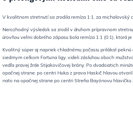
V kvalitnom stretnutí sa zrodila remíza 1:1, za michalovský
Nerozhodný výsledok sa zrodil v druhom prípravnom stretnutí
úrovňou veľmi dobrého zápasu bola remíza 1:1 (0:1), ktorá j
Kvalitný súper aj napriek chladnému počasiu prilákal peknú 
siedmym celkom Fortuna ligy, videli zásluhou oboch mužstvo 
vedľa pravej žrde Stijakovičovej brány. Po dvadsiatich minú
opačnej strane: po centri Huka z prava Haskič hlavou otvoril 
nato na opačnej strane po centri Streňa Bayónovu hlavičku z