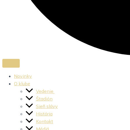
Novinky
O klube
Vedenie
Štadión
Sieň slávy
História
Kontakt
Médiá