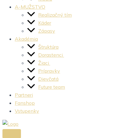
A-MUŽSTVO
Realizačný tím
Káder
Zápasy
Akadémia
Štruktúra
Dorastenci
Žiaci
Prípravky
Dievčatá
Future team
Partneri
Fanshop
Vstupenky