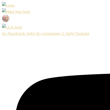
Preskočiť
na
obsah
Jki-facebook-light
Jki-instagram-1-light
Youtube