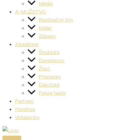
Médiá
A-MUŽSTVO
Realizačný tím
Káder
Zápasy
Akadémia
Štruktúra
Dorastenci
Žiaci
Prípravky
Dievčatá
Future team
Partneri
Fanshop
Vstupenky