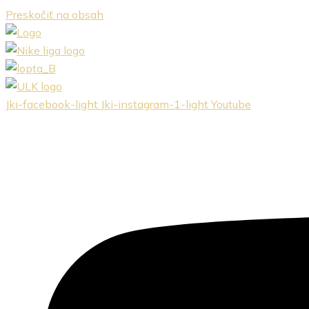
Preskočiť na obsah
Jki-facebook-light
Jki-instagram-1-light
Youtube