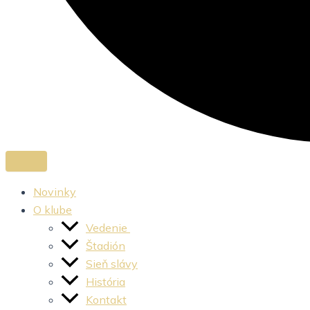
Novinky
O klube
Vedenie
Štadión
Sieň slávy
História
Kontakt