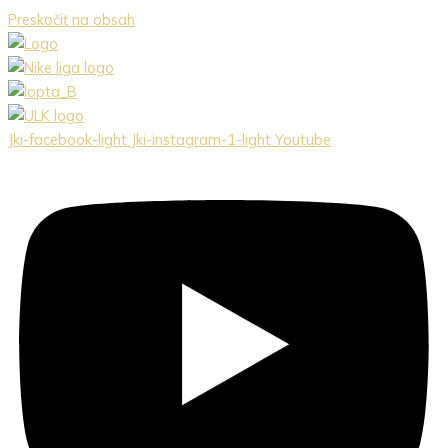
Preskočiť na obsah
Jki-facebook-light
Jki-instagram-1-light
Youtube