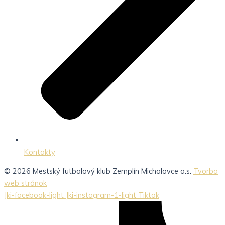
Kontakty
© 2026 Mestský futbalový klub Zemplín Michalovce a.s.
Tvorba
web stránok
Jki-facebook-light
Jki-instagram-1-light
Tiktok