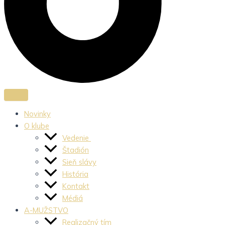
Novinky
O klube
Vedenie
Štadión
Sieň slávy
História
Kontakt
Médiá
A-MUŽSTVO
Realizačný tím