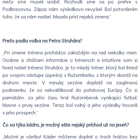
niečo sme museli urobiť. Rozhodli sme sa po prehre s
Podbrezovou. Zápas nám výsledkovo nevyšiel. Bol potvrdením
toho, že sa nám nedarí. Musela prísť nejaká zmena.“
Prečo padla voľba na Petra Struhára?
„Pri zmene trénera prichádza zakaždým na rad niekoľko mien.
Osobne si zháňam informácie o tréneroch a intuitívne som si
hneď našiel trénera Struhára. Je to mladý tréner, ktorý bol ihneď
po svojom nástupe úspešný v Ružomberku, s ktorým skončil na
druhom mieste. V minulej sezóne doplatil na zaujímavú
podmienku, že sa nekvalifikoval do pohárovej Európy. Čo si
pamätám, za jeho času hral Ružomberok vynikajúci futbal,
hlavne v prvej sezóne. Teraz bol voľný a jeho výsledky hovorili
v jeho prospech.“
Čo sa týka kádra, je možný ešte nejaký príchod už na jeseň?
„Možné je všetko! Káder môžeme doplniť o troch hráčov bez