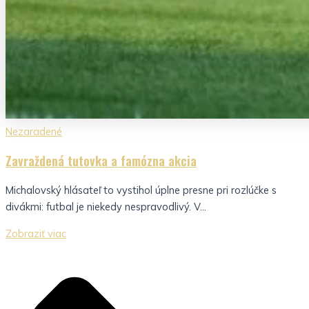
Nezaradené
Zavraždená tutovka a famózna akcia
Michalovský hlásateľ to vystihol úplne presne pri rozlúčke s
divákmi: futbal je niekedy nespravodlivý. V...
Zobraziť viac