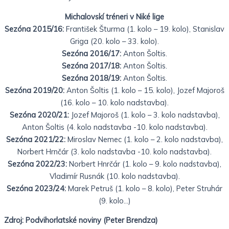
Michalovskí tréneri v Niké lige
Sezóna 2015/16:
František Šturma (1. kolo – 19. kolo), Stanislav
Griga (20. kolo – 33. kolo).
Sezóna 2016/17:
Anton Šoltis.
Sezóna 2017/18:
Anton Šoltis.
Sezóna 2018/19:
Anton Šoltis.
Sezóna 2019/20:
Anton Šoltis (1. kolo – 15. kolo), Jozef Majoroš
(16. kolo – 10. kolo nadstavba).
Sezóna 2020/21:
Jozef Majoroš (1. kolo – 3. kolo nadstavba),
Anton Šoltis (4. kolo nadstavba -10. kolo nadstavba).
Sezóna 2021/22:
Miroslav Nemec (1. kolo – 2. kolo nadstavba),
Norbert Hrnčár (3. kolo nadstavba -10. kolo nadstavba).
Sezóna 2022/23:
Norbert Hnrčár (1. kolo – 9. kolo nadstavba),
Vladimír Rusnák (10. kolo nadstavba).
Sezóna 2023/24:
Marek Petruš (1. kolo – 8. kolo), Peter Struhár
(9. kolo…)
Zdroj: Podvihorlatské noviny (Peter Brendza)