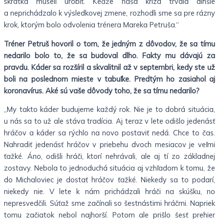
skrátka museli urobiť. Keďže naša kríza trvala dlhšie
a neprichádzalo k výsledkovej zmene, rozhodli sme sa pre rázny
krok, ktorým bolo odvolenia trénera Mareka Petruša.“
Tréner Petruš hovoril o tom, že jedným z dôvodov, že sa tímu
nedarilo bolo to, že sa budoval dlho. Fakty mu dávajú za
pravdu. Káder sa rozšíril a skvalitnil až v septembri, kedy ste už
boli na poslednom mieste v tabuľke. Predtým ho zasiahol aj
koronavírus. Aké sú vaše dôvody toho, že sa tímu nedarilo?
„My takto káder budujeme každý rok. Nie je to dobrá situácia,
u nás sa to už ale stáva tradícia. Aj teraz v lete odišlo jedenásť
hráčov a káder sa rýchlo na novo postaviť nedá. Chce to čas.
Nahradiť jedenásť hráčov v priebehu dvoch mesiacov je veľmi
ťažké. Áno, odišli hráči, ktorí nehrávali, ale aj tí zo základnej
zostavy. Nebola to jednoduchá situácia aj vzhľadom k tomu, že
do Michaloviec je dostať hráčov ťažké. Niekedy sa to podarí,
niekedy nie. V lete k nám prichádzali hráči na skúšku, no
nepresvedčili. Súťaž sme začínali so šestnástimi hráčmi. Napriek
tomu začiatok nebol najhorší. Potom ale prišlo šesť prehier