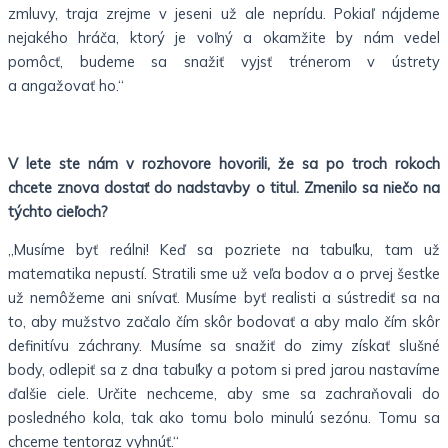
zmluvy, traja zrejme v jeseni už ale neprídu. Pokiaľ nájdeme
nejakého hráča, ktorý je voľný a okamžite by nám vedel
pomôcť, budeme sa snažiť vyjsť trénerom v ústrety
a angažovať ho.“
V lete ste nám v rozhovore hovorili, že sa po troch rokoch
chcete znova dostať do nadstavby o titul. Zmenilo sa niečo na
týchto cieľoch?
„Musíme byť reálni! Keď sa pozriete na tabuľku, tam už
matematika nepustí. Stratili sme už veľa bodov a o prvej šestke
už nemôžeme ani snívať. Musíme byť realisti a sústrediť sa na
to, aby mužstvo začalo čím skôr bodovať a aby malo čím skôr
definitívu záchrany. Musíme sa snažiť do zimy získať slušné
body, odlepiť sa z dna tabuľky a potom si pred jarou nastavíme
ďalšie ciele. Určite nechceme, aby sme sa zachraňovali do
posledného kola, tak ako tomu bolo minulú sezónu. Tomu sa
chceme tentoraz vyhnúť.“