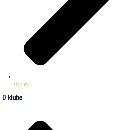
Novinky
O klube