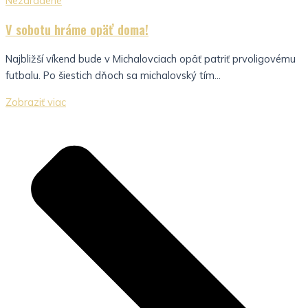
Nezaradené
V sobotu hráme opäť doma!
Najbližší víkend bude v Michalovciach opäť patriť prvoligovému
futbalu. Po šiestich dňoch sa michalovský tím...
Zobraziť viac