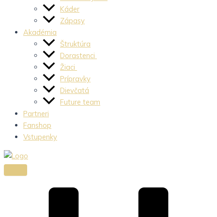
Káder
Zápasy
Akadémia
Štruktúra
Dorastenci
Žiaci
Prípravky
Dievčatá
Future team
Partneri
Fanshop
Vstupenky