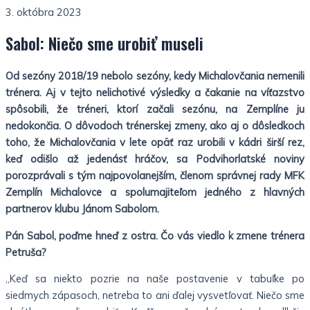
3. októbra 2023
Sabol: Niečo sme urobiť museli
Od sezóny 2018/19 nebolo sezóny, kedy Michalovčania nemenili
trénera. Aj v tejto nelichotivé výsledky a čakanie na víťazstvo
spôsobili, že tréneri, ktorí začali sezónu, na Zemplíne ju
nedokončia. O dôvodoch trénerskej zmeny, ako aj o dôsledkoch
toho, že Michalovčania v lete opäť raz urobili v kádri širší rez,
keď odišlo až jedenásť hráčov, sa Podvihorlatské noviny
porozprávali s tým najpovolanejším, členom správnej rady MFK
Zemplín Michalovce a spolumajiteľom jedného z hlavných
partnerov klubu Jánom Sabolom.
Pán Sabol, poďme hneď z ostra. Čo vás viedlo k zmene trénera
Petruša?
„Keď sa niekto pozrie na naše postavenie v tabuľke po
siedmych zápasoch, netreba to ani ďalej vysvetľovať. Niečo sme