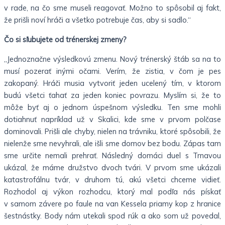
v rade, na čo sme museli reagovať. Možno to spôsobil aj fakt,
že prišli noví hráči a všetko potrebuje čas, aby si sadlo.“
Čo si sľubujete od trénerskej zmeny?
„Jednoznačne výsledkovú zmenu. Nový trénerský štáb sa na to
musí pozerať inými očami. Verím, že zistia, v čom je pes
zakopaný. Hráči musia vytvoriť jeden ucelený tím, v ktorom
budú všetci ťahať za jeden koniec povrazu. Myslím si, že to
môže byť aj o jednom úspešnom výsledku. Ten sme mohli
dotiahnuť napríklad už v Skalici, kde sme v prvom polčase
dominovali. Prišli ale chyby, nielen na trávniku, ktoré spôsobili, že
nielenže sme nevyhrali, ale išli sme domov bez bodu. Zápas tam
sme určite nemali prehrať. Následný domáci duel s Trnavou
ukázal, že máme družstvo dvoch tvári. V prvom sme ukázali
katastrofálnu tvár, v druhom tú, akú všetci chceme vidieť.
Rozhodol aj výkon rozhodcu, ktorý mal podľa nás pískať
v samom závere po faule na van Kessela priamy kop z hranice
šestnástky. Body nám utekali spod rúk a ako som už povedal,