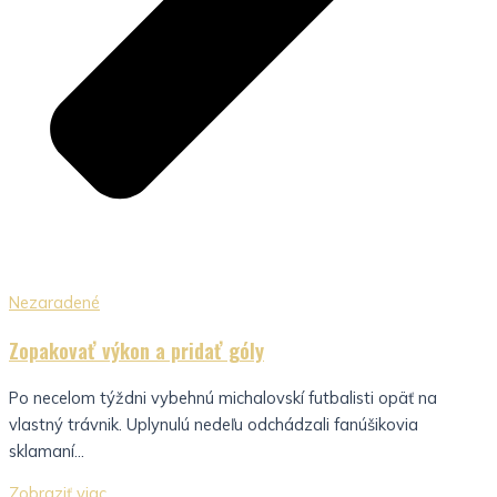
Nezaradené
Zopakovať výkon a pridať góly
Po necelom týždni vybehnú michalovskí futbalisti opäť na
vlastný trávnik. Uplynulú nedeľu odchádzali fanúšikovia
sklamaní...
Zobraziť viac