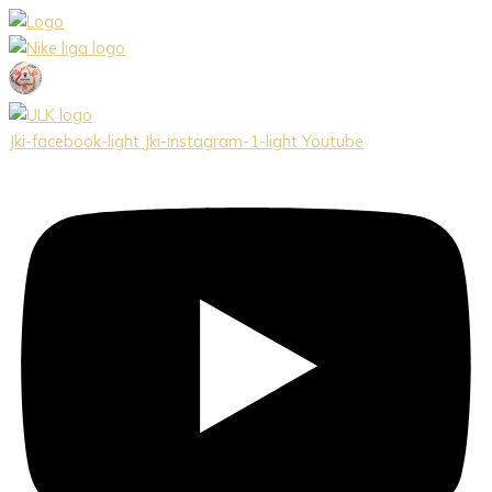
Preskočiť
na
obsah
Jki-facebook-light
Jki-instagram-1-light
Youtube