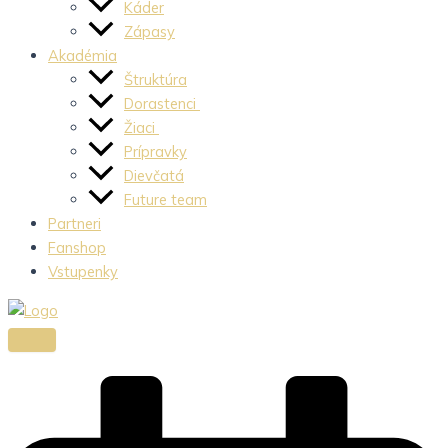
Káder
Zápasy
Akadémia
Štruktúra
Dorastenci
Žiaci
Prípravky
Dievčatá
Future team
Partneri
Fanshop
Vstupenky