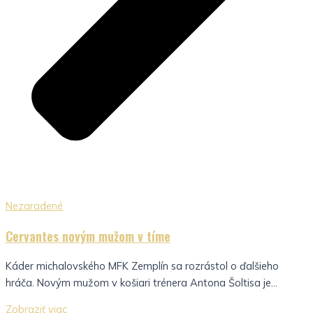
Nezaradené
Cervantes novým mužom v tíme
Káder michalovského MFK Zemplín sa rozrástol o ďalšieho
hráča. Novým mužom v košiari trénera Antona Šoltisa je...
Zobraziť viac