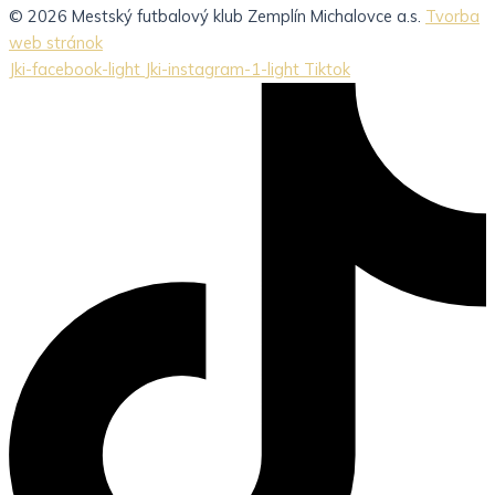
© 2026 Mestský futbalový klub Zemplín Michalovce a.s.
Tvorba
web stránok
Jki-facebook-light
Jki-instagram-1-light
Tiktok