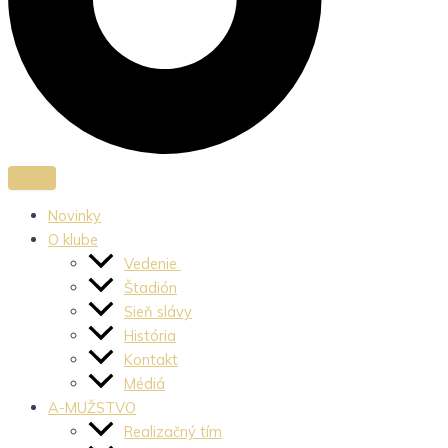
Novinky
O klube
Vedenie
Štadión
Sieň slávy
História
Kontakt
Médiá
A-MUŽSTVO
Realizačný tím