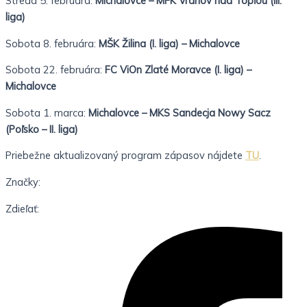
Streda 5. februára:
Michalovce – MFK Vranov nad Topľou (III.
liga)
Sobota 8. februára:
MŠK Žilina (I. liga) – Michalovce
Sobota 22. februára:
FC ViOn Zlaté Moravce (I. liga) –
Michalovce
Sobota 1. marca:
Michalovce – MKS Sandecja Nowy Sacz
(Poľsko – II. liga)
Priebežne aktualizovaný program zápasov nájdete
TU
.
Značky:
Zdieľať: