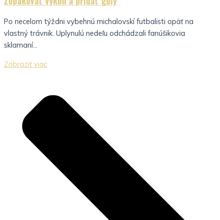
Zopakovať výkon a pridať góly
Po necelom týždni vybehnú michalovskí futbalisti opäť na
vlastný trávnik. Uplynulú nedeľu odchádzali fanúšikovia
sklamaní...
Zobraziť viac