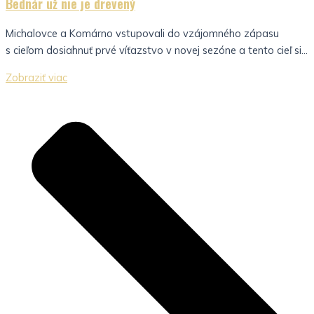
Bednár už nie je drevený
Michalovce a Komárno vstupovali do vzájomného zápasu
s cieľom dosiahnuť prvé víťazstvo v novej sezóne a tento cieľ si...
Zobraziť viac