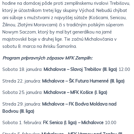
hodine na domácej pôde proti zemplínskemu rivalovi Trebišovu,
ktorý je účastníkom tretej ligy skupiny Východ. Nebudú chýbať
ani súboje s mužstvami z najvyššej súťaže (Košicami, Senicou,
Žilinou, Zlatými Moravcami) či s tradičným poľským súperom
Nowym Saczom, ktorý by mal byť generálkou na jarné
majstrovské boje v druhej lige. Tie začnú Michalovčania v
sobotu 8. marca na ihrisku Šamorína.
Program prípravných zápasov MFK Zemplín:
Sobota 18. januára:
Michalovce – Slavoj Trebišov (III. liga)
12.00
Streda 22. januára:
Michalovce – ŠK Futura Humenné (III. liga)
Sobota 25. januára:
Michalovce – MFK Košice (I. liga)
Streda 29. januára:
Michalovce – FK Bodva Moldava nad
Bodvou (III. liga)
Sobota 1. februára:
FK Senica (I. liga) – Michalovce
10.00