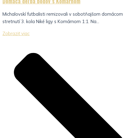
Domáca deľba bodov s Komárnom
Michalovskí futbalisti remizovali v sobotňajšom domácom
stretnutí 3. kola Niké ligy s Komárnom 1:1. Na...
Zobraziť viac