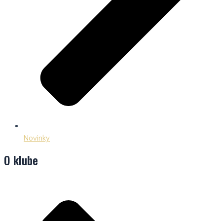
Novinky
O klube