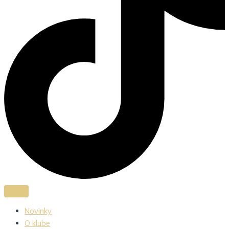
Novinky
O klube