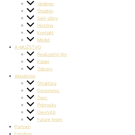
Vedenie
Štadión
Sieň slávy
História
Kontakt
Médiá
A-MUŽSTVO
Realizačný tím
Káder
Zápasy
Akadémia
Štruktúra
Dorastenci
Žiaci
Prípravky
Dievčatá
Future team
Partneri
Fanshop