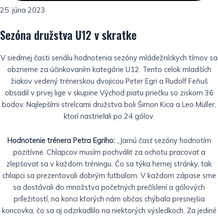
25. júna 2023
Sezóna družstva U12 v skratke
V siedmej časti seriálu hodnotenia sezóny mládežníckych tímov sa
obzrieme za účinkovaním kategórie U12. Tento celok mladších
žiakov vedený trénerskou dvojicou Peter Egri a Rudolf Feňuš
obsadil v prvej lige v skupine Východ piatu priečku so ziskom 36
bodov. Najlepšími strelcami družstva boli Šimon Kica a Leo Müller,
ktorí nastrieľali po 24 gólov.
Hodnotenie trénera Petra Egriho:
„Jarnú časť sezóny hodnotím
pozitívne. Chlapcov musím pochváliť za ochotu pracovať a
zlepšovať sa v každom tréningu. Čo sa týka hernej stránky, tak
chlapci sa prezentovali dobrým futbalom. V každom zápase sme
sa dostávali do množstva početných prečíslení a gólových
príležitostí, na konci ktorých nám občas chýbala presnejšia
koncovka, čo sa aj odzrkadlilo na niektorých výsledkoch. Za jediné