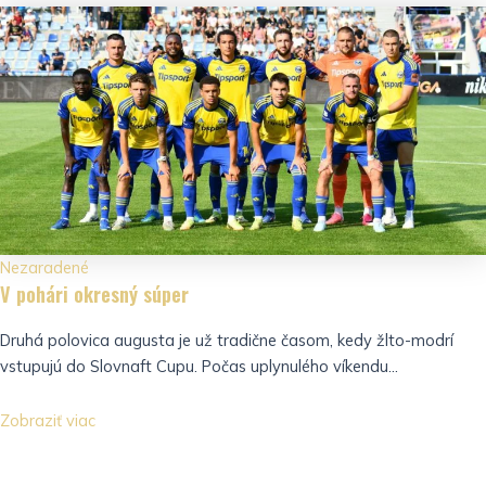
Nezaradené
V pohári okresný súper
Druhá polovica augusta je už tradične časom, kedy žlto-modrí
vstupujú do Slovnaft Cupu. Počas uplynulého víkendu...
Zobraziť viac