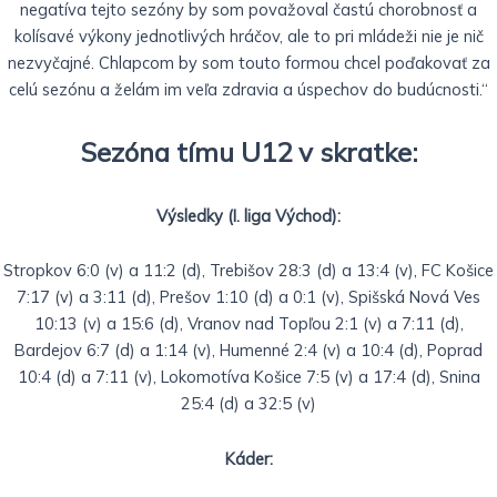
negatíva tejto sezóny by som považoval častú chorobnosť a
kolísavé výkony jednotlivých hráčov, ale to pri mládeži nie je nič
nezvyčajné. Chlapcom by som touto formou chcel poďakovať za
celú sezónu a želám im veľa zdravia a úspechov do budúcnosti.“
Sezóna tímu U12 v skratke:
Výsledky (I. liga Východ):
Stropkov 6:0 (v) a 11:2 (d), Trebišov 28:3 (d) a 13:4 (v), FC Košice
7:17 (v) a 3:11 (d), Prešov 1:10 (d) a 0:1 (v), Spišská Nová Ves
10:13 (v) a 15:6 (d), Vranov nad Topľou 2:1 (v) a 7:11 (d),
Bardejov 6:7 (d) a 1:14 (v), Humenné 2:4 (v) a 10:4 (d), Poprad
10:4 (d) a 7:11 (v), Lokomotíva Košice 7:5 (v) a 17:4 (d), Snina
25:4 (d) a 32:5 (v)
Káder: