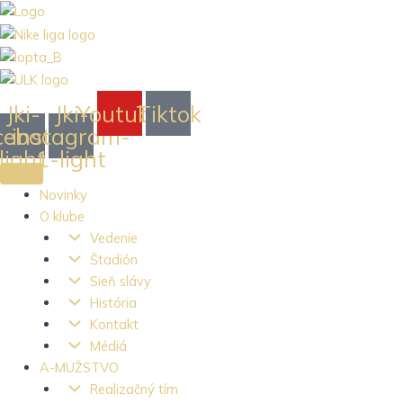
Preskočiť
na
obsah
Jki-
Jki-
Youtube
Tiktok
cebook-
instagram-
light
1-light
Novinky
O klube
Vedenie
Štadión
Sieň slávy
História
Kontakt
Médiá
A-MUŽSTVO
Realizačný tím