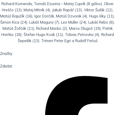
Richard Komenda, Tomáš Dzurina – Matej Cuprík (8 gólov), Oliver
Hreščo (13), Matej Mitník (4), Jakub Rapáč (13), Viktor Šuľák (12),
Matúš Bajužík (16), Igor Dorčák, Matúš Dzvonik (4), Hugo Išky (11),
Šimon Kica (24), Lukáš Magura (7), Leo Müller (24), Lukáš Rebo (6),
Matúš Žofčák (11), Richard Macko (2), Marco Dlugoš (19), Patrik
Hreňko (18), Štefan Hugo Kvak (11), Tobias Petrovka (4), Richard
Šepeľák (13). Tréneri Peter Egri a Rudolf Feňuš
Značky:
Zdieľať: