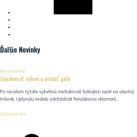
Ďalšie
Novinky
Nezaradené
Zopakovať výkon a pridať góly
Po necelom týždni vybehnú michalovskí futbalisti opäť na vlastný
trávnik. Uplynulú nedeľu odchádzali fanúšikovia sklamaní...
Zobraziť viac