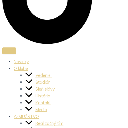
Novinky
O klube
Vedenie
Štadión
Sieň slávy
História
Kontakt
Médiá
A-MUŽSTVO
Realizačný tím