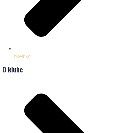
Novinky
O klube