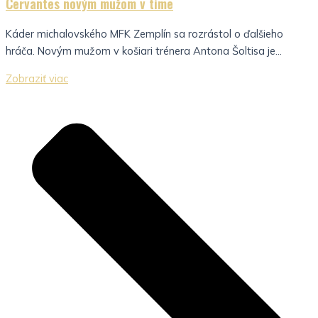
Cervantes novým mužom v tíme
Káder michalovského MFK Zemplín sa rozrástol o ďalšieho
hráča. Novým mužom v košiari trénera Antona Šoltisa je...
Zobraziť viac