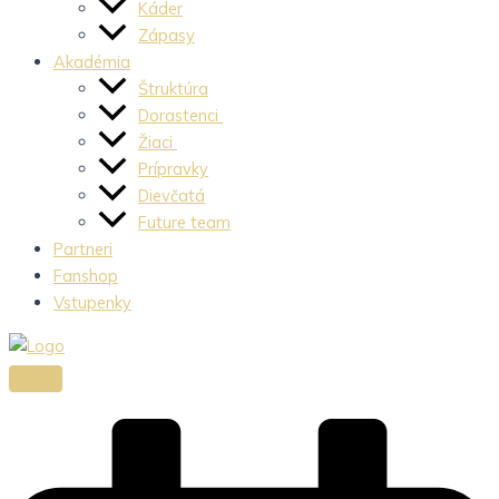
Káder
Zápasy
Akadémia
Štruktúra
Dorastenci
Žiaci
Prípravky
Dievčatá
Future team
Partneri
Fanshop
Vstupenky