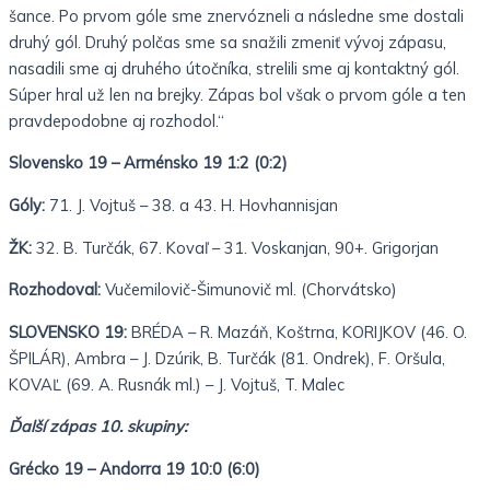
šance. Po prvom góle sme znervózneli a následne sme dostali
druhý gól. Druhý polčas sme sa snažili zmeniť vývoj zápasu,
nasadili sme aj druhého útočníka, strelili sme aj kontaktný gól.
Súper hral už len na brejky. Zápas bol však o prvom góle a ten
pravdepodobne aj rozhodol.“
Slovensko 19 – Arménsko 19 1:2 (0:2)
Góly:
71. J. Vojtuš – 38. a 43. H. Hovhannisjan
ŽK:
32. B. Turčák, 67. Kovaľ – 31. Voskanjan, 90+. Grigorjan
Rozhodoval:
Vučemilovič-Šimunovič ml. (Chorvátsko)
SLOVENSKO 19:
BRÉDA – R. Mazáň, Koštrna, KORIJKOV (46. O.
ŠPILÁR), Ambra – J. Dzúrik, B. Turčák (81. Ondrek), F. Oršula,
KOVAĽ (69. A. Rusnák ml.) – J. Vojtuš, T. Malec
Ďalší zápas 10. skupiny:
Grécko 19 – Andorra 19 10:0 (6:0)