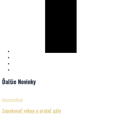
Ďalšie
Novinky
Nezaradené
Zopakovať výkon a pridať góly