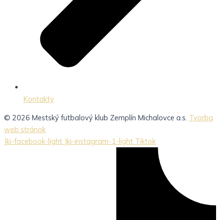
Kontakty
© 2026 Mestský futbalový klub Zemplín Michalovce a.s.
Tvorba
web stránok
Jki-facebook-light
Jki-instagram-1-light
Tiktok