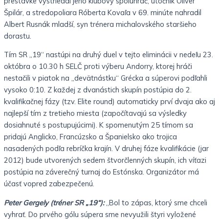
prestávke vystriedal jeho klubový spoluhráč, útočník Oliver
Špilár, a stredopoliara Róberta Kovaľa v 69. minúte nahradil
Albert Rusnák mladší, syn trénera michalovského staršieho
dorastu.
Tím SR „19“ nastúpi na druhý duel v tejto eliminácii v nedeľu 23.
októbra o 10.30 h SELČ proti výberu Andorry, ktorej hráči
nestačili v piatok na „devätnástku“ Grécka a súperovi podľahli
vysoko 0:10. Z každej z dvanástich skupín postúpia do 2.
kvalifikačnej fázy (tzv. Elite round) automaticky prví dvaja ako aj
najlepší tím z tretieho miesta (započítavajú sa výsledky
dosiahnuté s postupujúcimi). K spomenutým 25 tímom sa
pridajú Anglicko, Francúzsko a Španielsko ako trojica
nasadených podľa rebríčka krajín. V druhej fáze kvalifikácie (jar
2012) bude utvorených sedem štvorčlenných skupín, ich víťazi
postúpia na záverečný turnaj do Estónska. Organizátor má
účasť vopred zabezpečenú.
Peter Gergely (tréner SR „19“):
„Bol to zápas, ktorý sme chceli
vyhrať. Do prvého gólu súpera sme nevyužili štyri vyložené