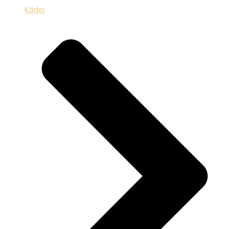
Káder