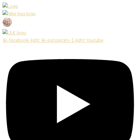
Preskočiť
na
obsah
Jki-facebook-light
Jki-instagram-1-light
Youtube