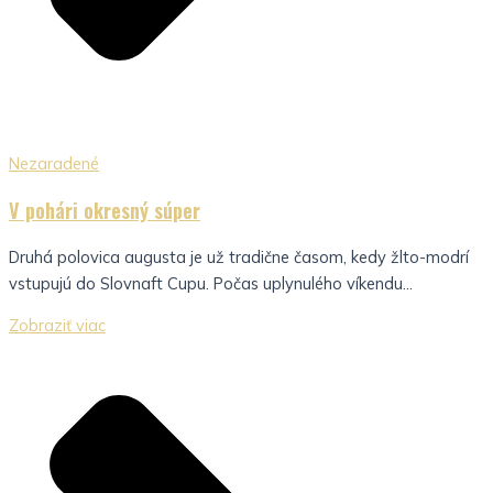
Nezaradené
V pohári okresný súper
Druhá polovica augusta je už tradične časom, kedy žlto-modrí
vstupujú do Slovnaft Cupu. Počas uplynulého víkendu...
Zobraziť viac