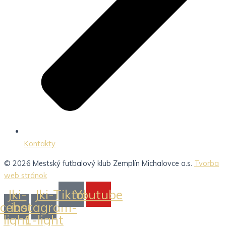
Kontakty
© 2026 Mestský futbalový klub Zemplín Michalovce a.s.
Tvorba
web stránok
Jki-
Jki-
Tiktok
Youtube
acebook-
instagram-
light
1-light