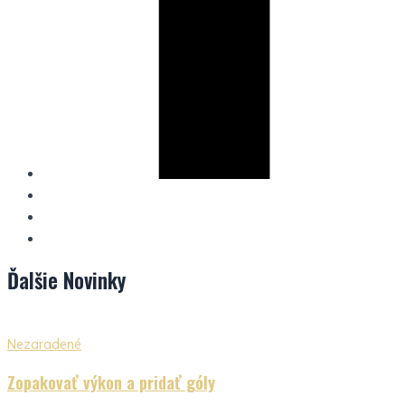
Ďalšie
Novinky
Nezaradené
Zopakovať výkon a pridať góly