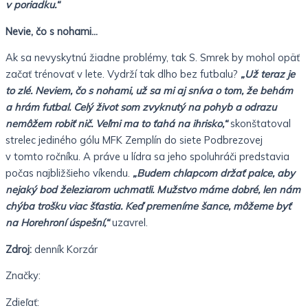
v poriadku.“
Nevie, čo s nohami…
Ak sa nevyskytnú žiadne problémy, tak S. Smrek by mohol opäť
začať trénovať v lete. Vydrží tak dlho bez futbalu?
„Už teraz je
to zlé. Neviem, čo s nohami, už sa mi aj sníva o tom, že behám
a hrám futbal. Celý život som zvyknutý na pohyb a odrazu
nemôžem robiť nič. Veľmi ma to ťahá na ihrisko,“
skonštatoval
strelec jediného gólu MFK Zemplín do siete Podbrezovej
v tomto ročníku. A práve u lídra sa jeho spoluhráči predstavia
počas najbližšieho víkendu.
„Budem chlapcom držať palce, aby
nejaký bod železiarom uchmatli. Mužstvo máme dobré, len nám
chýba trošku viac šťastia. Keď premeníme šance, môžeme byť
na Horehroní úspešní,“
uzavrel.
Zdroj:
denník Korzár
Značky:
Zdieľať: