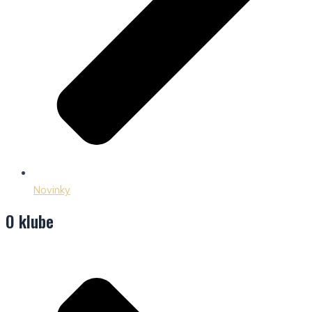
Novinky
O klube