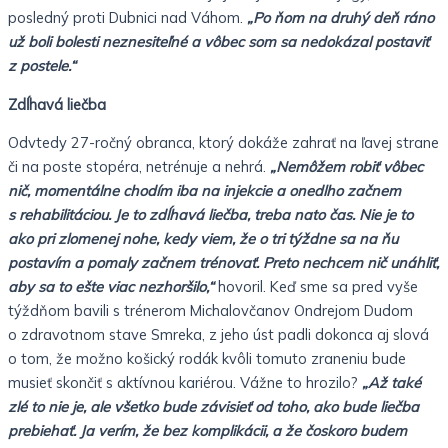
posledný proti Dubnici nad Váhom.
„Po ňom na druhý deň ráno
už boli bolesti neznesiteľné a vôbec som sa nedokázal postaviť
z postele.“
Zdĺhavá liečba
Odvtedy 27-ročný obranca, ktorý dokáže zahrať na ľavej strane
či na poste stopéra, netrénuje a nehrá.
„Nemôžem robiť vôbec
nič, momentálne chodím iba na injekcie a onedlho začnem
s rehabilitáciou. Je to zdĺhavá liečba, treba nato čas. Nie je to
ako pri zlomenej nohe, kedy viem, že o tri týždne sa na ňu
postavím a pomaly začnem trénovať. Preto nechcem nič unáhliť,
aby sa to ešte viac nezhoršilo,“
hovoril. Keď sme sa pred vyše
týždňom bavili s trénerom Michalovčanov Ondrejom Dudom
o zdravotnom stave Smreka, z jeho úst padli dokonca aj slová
o tom, že možno košický rodák kvôli tomuto zraneniu bude
musieť skončiť s aktívnou kariérou. Vážne to hrozilo?
„Až také
zlé to nie je, ale všetko bude závisieť od toho, ako bude liečba
prebiehať. Ja verím, že bez komplikácii, a že čoskoro budem