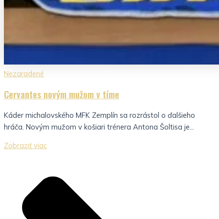
Nezaradené
Cervantes novým mužom v tíme
Káder michalovského MFK Zemplín sa rozrástol o ďalšieho
hráča. Novým mužom v košiari trénera Antona Šoltisa je...
Zobraziť viac