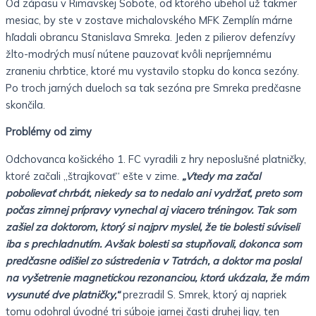
Od zápasu v Rimavskej Sobote, od ktorého ubehol už takmer
mesiac, by ste v zostave michalovského MFK Zemplín márne
hľadali obrancu Stanislava Smreka. Jeden z pilierov defenzívy
žlto-modrých musí nútene pauzovať kvôli nepríjemnému
zraneniu chrbtice, ktoré mu vystavilo stopku do konca sezóny.
Po troch jarných dueloch sa tak sezóna pre Smreka predčasne
skončila.
Problémy od zimy
Odchovanca košického 1. FC vyradili z hry neposlušné platničky,
ktoré začali „štrajkovať“ ešte v zime.
„Vtedy ma začal
pobolievať chrbát, niekedy sa to nedalo ani vydržať, preto som
počas zimnej prípravy vynechal aj viacero tréningov. Tak som
zašiel za doktorom, ktorý si najprv myslel, že tie bolesti súviseli
iba s prechladnutím. Avšak bolesti sa stupňovali, dokonca som
predčasne odišiel zo sústredenia v Tatrách, a doktor ma poslal
na vyšetrenie magnetickou rezonanciou, ktorá ukázala, že mám
vysunuté dve platničky,“
prezradil S. Smrek, ktorý aj napriek
tomu odohral úvodné tri súboje jarnej časti druhej ligy, ten