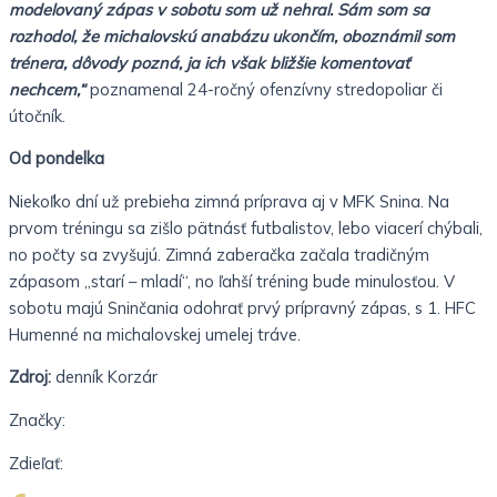
modelovaný zápas v sobotu som už nehral. Sám som sa
rozhodol, že michalovskú anabázu ukončím, oboznámil som
trénera, dôvody pozná, ja ich však bližšie komentovať
nechcem,“
poznamenal 24-ročný ofenzívny stredopoliar či
útočník.
Od pondelka
Niekoľko dní už prebieha zimná príprava aj v MFK Snina. Na
prvom tréningu sa zišlo pätnásť futbalistov, lebo viacerí chýbali,
no počty sa zvyšujú. Zimná zaberačka začala tradičným
zápasom „starí – mladí“, no ľahší tréning bude minulosťou. V
sobotu majú Sninčania odohrať prvý prípravný zápas, s 1. HFC
Humenné na michalovskej umelej tráve.
Zdroj:
denník Korzár
Značky:
Zdieľať: