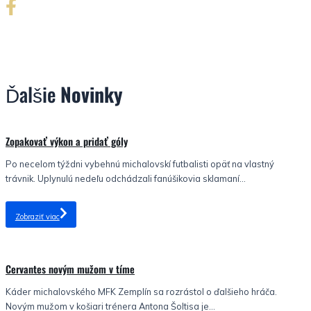
Ďalšie
Novinky
Nezaradené
Zopakovať výkon a pridať góly
Po necelom týždni vybehnú michalovskí futbalisti opäť na vlastný
trávnik. Uplynulú nedeľu odchádzali fanúšikovia sklamaní...
Zobraziť viac
Nezaradené
Cervantes novým mužom v tíme
Káder michalovského MFK Zemplín sa rozrástol o ďalšieho hráča.
Novým mužom v košiari trénera Antona Šoltisa je...