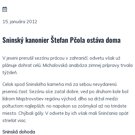
15. januára 2012
Sninský kanonier Štefan Pčola ostáva doma
V jeseni prerušil sezónu prácou v zahraničí, odvetu však už
plánuje dohrať celú. Michalovská anabáza zimnej prípravy trvala
týždeň.
Celok spod Sninského kameňa má za sebou nevydarenú
jesennú časť. Sezónu síce začal dobre, veď po druhom kole bol
lídrom Majstrovstiev regiónu východ, dlho sa držal medzi
poltuctom najlepších, no napokon sa zošmykol až na trináste
miesto. Chýbali góly. V odvete by ich však mali Sninčania opäť
strieľať viac.
Sninská dohoda