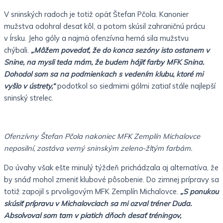
V sninských radoch je totiž opäť Štefan Pčola. Kanonier
mužstva odohral desať kôl, a potom skúsil zahraničnú prácu
v Írsku. Jeho góly a najmä ofenzívna herná sila mužstvu
chýbali.
„Môžem povedať, že do konca sezóny isto ostanem v
Snine, na mysli teda mám, že budem hájiť farby MFK Snina.
Dohodol som sa na podmienkach s vedením klubu, ktoré mi
vyšlo v ústrety,“
podotkol so siedmimi gólmi zatiaľ stále najlepší
sninský strelec.
Ofenzívny Štefan Pčola nakoniec MFK Zemplín Michalovce
neposilní, zostáva verný sninským zeleno-žltým farbám.
Do úvahy však ešte minulý týždeň prichádzala aj alternatíva, že
by snáď mohol zmeniť klubové pôsobenie. Do zimnej prípravy sa
totiž zapojil s prvoligovým MFK Zemplín Michalovce.
„S ponukou
skúsiť prípravu v Michalovciach sa mi ozval tréner Duda.
Absolvoval som tam v piatich dňoch desať tréningov,