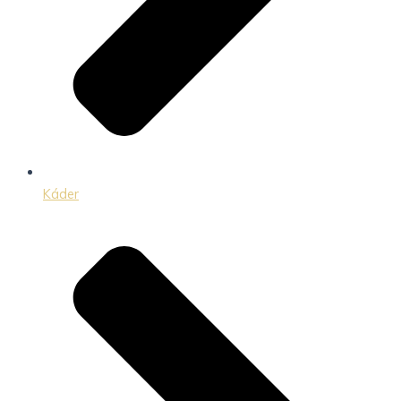
Káder