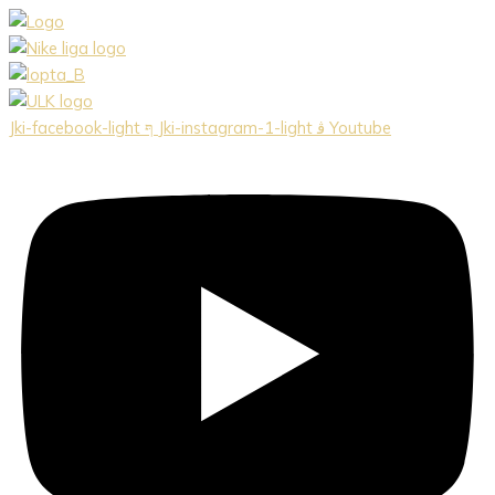
Preskočiť
na
obsah
Jki-facebook-light
Jki-instagram-1-light
Youtube