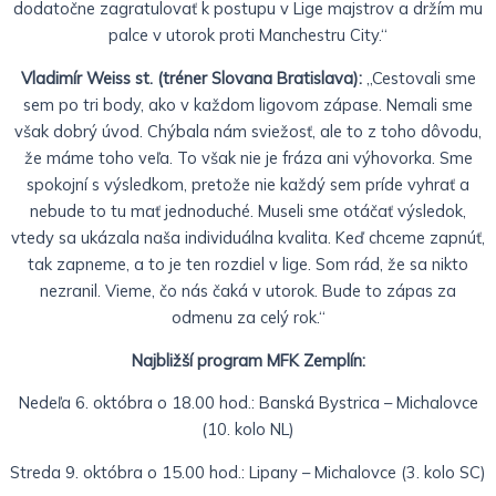
dodatočne zagratulovať k postupu v Lige majstrov a držím mu
palce v utorok proti Manchestru City.“
Vladimír Weiss st. (tréner Slovana Bratislava):
„Cestovali sme
sem po tri body, ako v každom ligovom zápase. Nemali sme
však dobrý úvod. Chýbala nám sviežosť, ale to z toho dôvodu,
že máme toho veľa. To však nie je fráza ani výhovorka. Sme
spokojní s výsledkom, pretože nie každý sem príde vyhrať a
nebude to tu mať jednoduché. Museli sme otáčať výsledok,
vtedy sa ukázala naša individuálna kvalita. Keď chceme zapnúť,
tak zapneme, a to je ten rozdiel v lige. Som rád, že sa nikto
nezranil. Vieme, čo nás čaká v utorok. Bude to zápas za
odmenu za celý rok.“
Najbližší program MFK Zemplín:
Nedeľa 6. októbra o 18.00 hod.: Banská Bystrica – Michalovce
(10. kolo NL)
Streda 9. októbra o 15.00 hod.: Lipany – Michalovce (3. kolo SC)