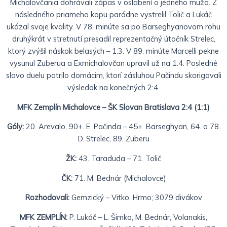
Michalovčania dohrávali zápas v oslabení o jedného muža. Z
následného priameho kopu parádne vystrelil Tolič a Lukáč
ukázal svoje kvality. V 78. minúte sa po Barseghyanovom rohu
druhýkrát v stretnutí presadil reprezentačný útočník Strelec,
ktorý zvýšil náskok belasých – 1:3. V 89. minúte Marcelli pekne
vysunul Zuberua a Exmichalovčan upravil už na 1:4. Posledné
slovo duelu patrilo domácim, ktorí zásluhou Pačindu skorigovali
výsledok na konečných 2:4.
MFK Zemplín Michalovce – ŠK Slovan Bratislava 2:4 (1:1)
Góly:
20. Arevalo, 90+. E. Pačinda – 45+. Barseghyan, 64. a 78.
D. Strelec, 89. Zuberu
ŽK:
43. Taraduda – 71. Tolič
ČK:
71. M. Bednár (Michalovce)
Rozhodovali:
Gemzický – Vitko, Hrmo; 3079 divákov
MFK ZEMPLÍN:
P. Lukáč – L. Šimko, M. Bednár, Volanakis,