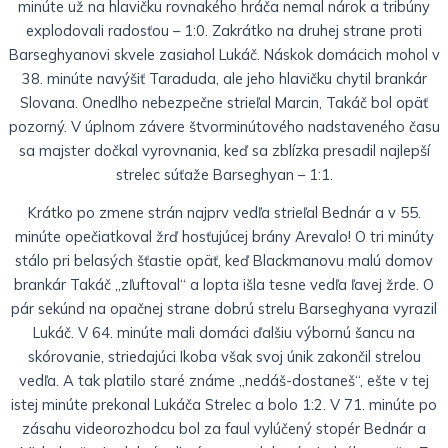
minúte už na hlavičku rovnakého hráča nemal nárok a tribúny
explodovali radosťou – 1:0. Zakrátko na druhej strane proti
Barseghyanovi skvele zasiahol Lukáč. Náskok domácich mohol v
38. minúte navýšiť Taraduda, ale jeho hlavičku chytil brankár
Slovana. Onedlho nebezpečne strieľal Marcin, Takáč bol opäť
pozorný. V úplnom závere štvorminútového nadstaveného času
sa majster dočkal vyrovnania, keď sa zblízka presadil najlepší
strelec súťaže Barseghyan – 1:1.
Krátko po zmene strán najprv vedľa strieľal Bednár a v 55.
minúte opečiatkoval žrď hosťujúcej brány Arevalo! O tri minúty
stálo pri belasých šťastie opäť, keď Blackmanovu malú domov
brankár Takáč „zľuftoval“ a lopta išla tesne vedľa ľavej žrde. O
pár sekúnd na opačnej strane dobrú strelu Barseghyana vyrazil
Lukáč. V 64. minúte mali domáci ďalšiu výbornú šancu na
skórovanie, striedajúci Ikoba však svoj únik zakončil strelou
vedľa. A tak platilo staré známe „nedáš-dostaneš“, ešte v tej
istej minúte prekonal Lukáča Strelec a bolo 1:2. V 71. minúte po
zásahu videorozhodcu bol za faul vylúčený stopér Bednár a