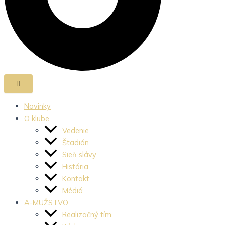
Novinky
O klube
Vedenie
Štadión
Sieň slávy
História
Kontakt
Médiá
A-MUŽSTVO
Realizačný tím