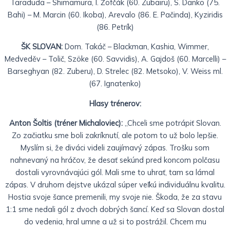
Taraduda – Shimamura, I. Žofčák (60. Zubairu), S. Danko (75.
Bahi) – M. Marcin (60. Ikoba), Arevalo (86. E. Pačinda), Kyziridis
(86. Petrík)
ŠK SLOVAN:
Dom. Takáč – Blackman, Kashia, Wimmer,
Medveděv – Tolič, Szöke (60. Savvidis), A. Gajdoš (60. Marcelli) –
Barseghyan (82. Zuberu), D. Strelec (82. Metsoko), V. Weiss ml.
(67. Ignatenko)
Hlasy trénerov:
Anton Šoltis (tréner Michaloviec):
„Chceli sme potrápiť Slovan.
Zo začiatku sme boli zakríknutí, ale potom to už bolo lepšie.
Myslím si, že diváci videli zaujímavý zápas. Trošku som
nahnevaný na hráčov, že desať sekúnd pred koncom polčasu
dostali vyrovnávajúci gól. Mali sme to uhrať, tam sa lámal
zápas. V druhom dejstve ukázal súper veľkú individuálnu kvalitu.
Hostia svoje šance premenili, my svoje nie. Škoda, že za stavu
1:1 sme nedali gól z dvoch dobrých šancí. Keď sa Slovan dostal
do vedenia, hral umne a už si to postrážil. Chcem mu