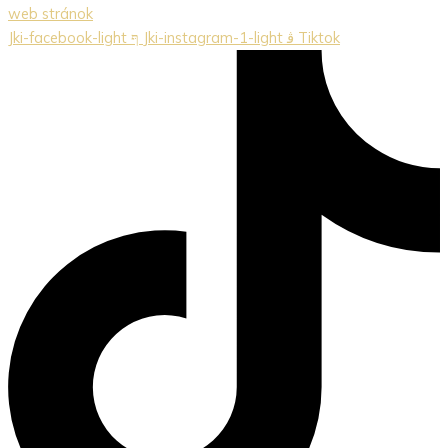
web stránok
Jki-facebook-light
Jki-instagram-1-light
Tiktok