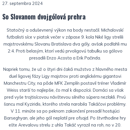
27. septembra 2024
So Slovanom dvojgólová prehra
Statočný a oduševnený výkon na body nestačil. Michalovskí
futbalisti síce v piatok večer v zápase 9. kola Niké ligy strelili
majstrovskému Slovanu Bratislava dva góly, avšak podľahli mu
2:4. Proti belasým, ktorí vedú prvoligovú tabuľku sa gólovo
presadili Enzo Acosta a Erik Pačinda.
Napriek tomu, že už o štyri dni čaká mužstvo z hlavného mesta
duel ligovej fázy Ligy majstrov proti anglickému gigantovi
Manchestru City, na pôde MFK Zemplín postavil tréner Vladimír
Weiss starší to najlepšie, čo mal k dispozícii. Domáci sa však
pred vyše trojtisícovou návštevou silného súpera nezľakli. Prvú
šancu mal Kyziridis, ktorého strela narobila Takáčovi problémy.
V 11. minúte sa po peknom zakončení presadil hosťujúci
Barseghyan, ale jeho gól neplatil pre ofsajd. Po štvrťhodine hry
ešte Arevalovu strelu z uhla Takáč vyrazil na roh, no v 20.