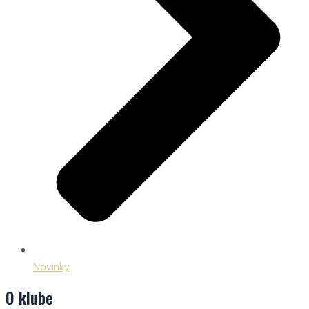
Novinky
O klube