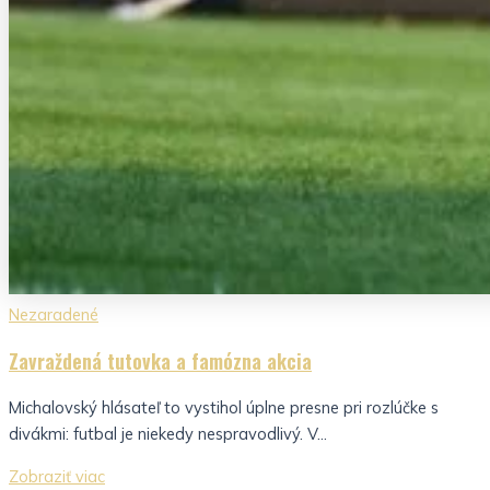
Nezaradené
Zavraždená tutovka a famózna akcia
Michalovský hlásateľ to vystihol úplne presne pri rozlúčke s
divákmi: futbal je niekedy nespravodlivý. V...
Zobraziť viac