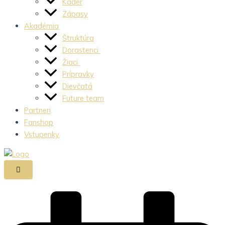
Káder
Zápasy
Akadémia
Štruktúra
Dorastenci
Žiaci
Prípravky
Dievčatá
Future team
Partneri
Fanshop
Vstupenky