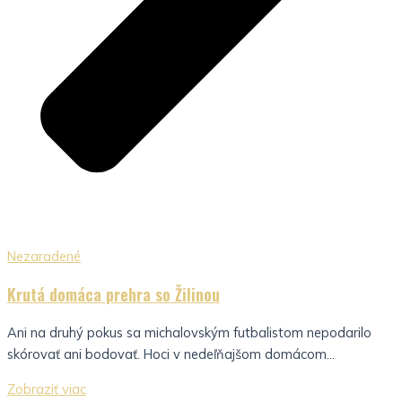
Nezaradené
Krutá domáca prehra so Žilinou
Ani na druhý pokus sa michalovským futbalistom nepodarilo
skórovať ani bodovať. Hoci v nedeľňajšom domácom...
Zobraziť viac