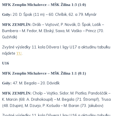
MFK Zemplín Michalovce – MŠK Žilina 1:3 (1:0)
20. D. Špak (11 m) – 60. Chríbik, 62. a 79. Mlynár
Góly:
Dráb – Vojtovič, P. Novák, D. Špak, Lašík –
MFK ZEMPLÍN:
Bumbera – M. Fedor, M. Ebský, Saxa, M. Vaško – Princz (70.
Gužiňák)
Zvyšné výsledky 11. kola Dôvera I. ligy U17 a aktuálnu tabuľku
nájdete
.
TU
U16
MFK Zemplín Michalovce – MŠK Žilina 1:1 (0:1)
47. M. Begala – 20. Dávidík
Góly:
Cholp – Vojtko, Sidor, M. Piatka, Pandoščák –
MFK ZEMPLÍN:
K. Marcin (68. A. Drahokoupil) – M. Begala (71. Štrompf), Trusa
(48. Džupin), M. Dzurjo, P. Košuda – M. Baran (73. Jakubov)
Zvyšné výsledky 11. kola Dôvera I. ligy U16 a aktuálnu tabuľku