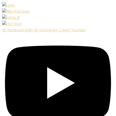
Preskočiť
na
obsah
Jki-facebook-light
Jki-instagram-1-light
Youtube