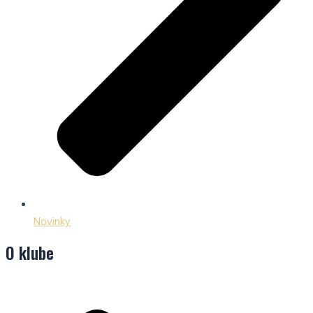
Novinky
O klube