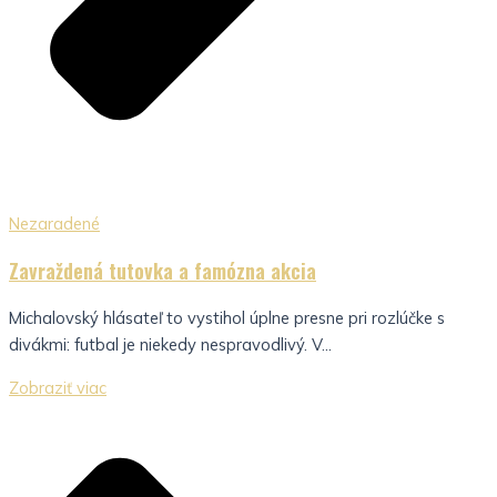
Nezaradené
Zavraždená tutovka a famózna akcia
Michalovský hlásateľ to vystihol úplne presne pri rozlúčke s
divákmi: futbal je niekedy nespravodlivý. V...
Zobraziť viac