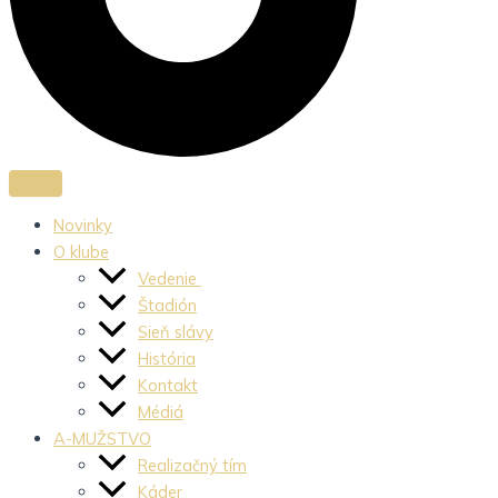
Novinky
O klube
Vedenie
Štadión
Sieň slávy
História
Kontakt
Médiá
A-MUŽSTVO
Realizačný tím
Káder