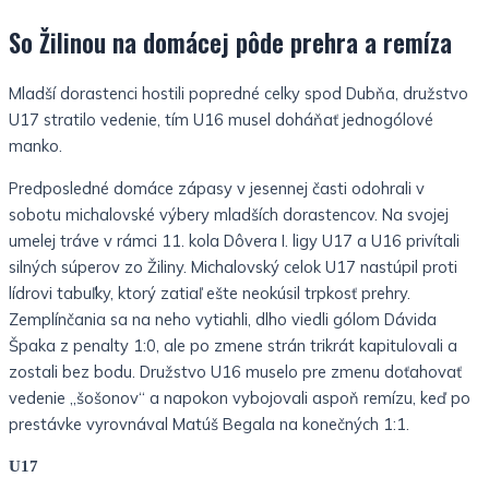
So Žilinou na domácej pôde prehra a remíza
Mladší dorastenci hostili popredné celky spod Dubňa, družstvo
U17 stratilo vedenie, tím U16 musel doháňať jednogólové
manko.
Predposledné domáce zápasy v jesennej časti odohrali v
sobotu michalovské výbery mladších dorastencov. Na svojej
umelej tráve v rámci 11. kola Dôvera I. ligy U17 a U16 privítali
silných súperov zo Žiliny. Michalovský celok U17 nastúpil proti
lídrovi tabuľky, ktorý zatiaľ ešte neokúsil trpkosť prehry.
Zemplínčania sa na neho vytiahli, dlho viedli gólom Dávida
Špaka z penalty 1:0, ale po zmene strán trikrát kapitulovali a
zostali bez bodu. Družstvo U16 muselo pre zmenu doťahovať
vedenie „šošonov“ a napokon vybojovali aspoň remízu, keď po
prestávke vyrovnával Matúš Begala na konečných 1:1.
U17