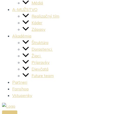
Médiá
A-MUŽSTVO
Realizačný tím
Káder
Zápasy
Akadémia
Štruktúra
Dorastenci
Žiaci
Prípravky
Dievčatá
Future team
Partneri
Fanshop
Vstupenky