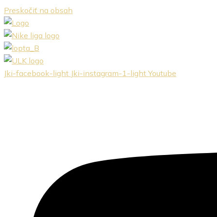
Preskočiť na obsah
Jki-facebook-light
Jki-instagram-1-light
Youtube