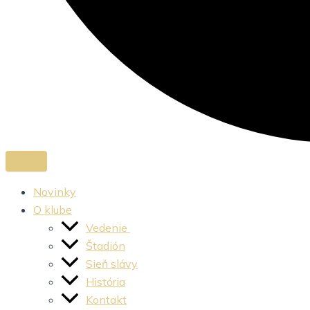
Novinky
O klube
Vedenie
Štadión
Sieň slávy
História
Kontakt