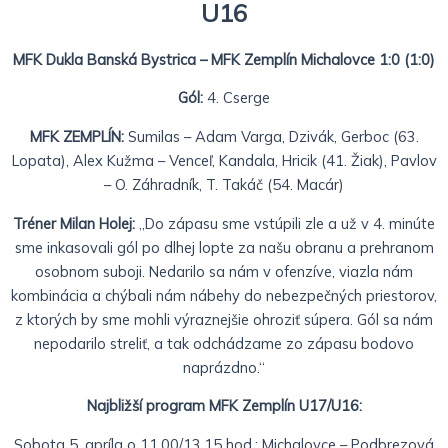
U16
MFK Dukla Banská Bystrica – MFK Zemplín Michalovce 1:0 (1:0)
Gól:
4. Cserge
MFK ZEMPLÍN:
Sumilas – Adam Varga, Dzivák, Gerboc (63.
Lopata), Alex Kužma – Venceľ, Kandala, Hricik (41. Žiak), Pavlov
– O. Záhradník, T. Takáč (54. Macár)
Tréner Milan Holej:
„Do zápasu sme vstúpili zle a už v 4. minúte
sme inkasovali gól po dlhej lopte za našu obranu a prehranom
osobnom suboji. Nedarilo sa nám v ofenzíve, viazla nám
kombinácia a chýbali nám nábehy do nebezpečných priestorov,
z ktorých by sme mohli výraznejšie ohroziť súpera. Gól sa nám
nepodarilo streliť, a tak odchádzame zo zápasu bodovo
naprázdno.“
Najbližší program MFK Zemplín U17/U16:
Sobota 5. apríla o 11.00/13.15 hod.: Michalovce – Podbrezová