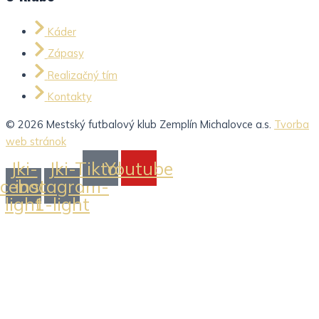
Káder
Zápasy
Realizačný tím
Kontakty
© 2026 Mestský futbalový klub Zemplín Michalovce a.s.
Tvorba
web stránok
Jki-
Jki-
Tiktok
Youtube
acebook-
instagram-
light
1-light