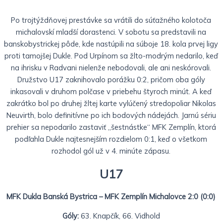
Po trojtýždňovej prestávke sa vrátili do súťažného kolotoča
michalovskí mladší dorastenci. V sobotu sa predstavili na
banskobystrickej pôde, kde nastúpili na súboje 18. kola prvej ligy
proti tamojšej Dukle. Pod Urpínom sa žlto-modrým nedarilo, keď
na ihrisku v Radvani nielenže nebodovali, ale ani neskórovali.
Družstvo U17 zaknihovalo porážku 0:2, pričom oba góly
inkasovali v druhom polčase v priebehu štyroch minút. A keď
zakrátko bol po druhej žltej karte vylúčený stredopoliar Nikolas
Neuvirth, bolo definitívne po ich bodových nádejách. Jarnú sériu
prehier sa nepodarilo zastaviť „šestnástke“ MFK Zemplín, ktorá
podľahla Dukle najtesnejším rozdielom 0:1, keď o všetkom
rozhodol gól už v 4. minúte zápasu.
U17
MFK Dukla Banská Bystrica – MFK Zemplín Michalovce 2:0 (0:0)
Góly:
63. Knapčík, 66. Vidhold