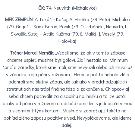
ČK:
74. Neuvirth (Michalovce)
MFK ZEMPLÍN:
A. Lukáč – Kašaj, A. Hreňko (79. Peťo), Michalco
(79. Grigeľ) – Sam. Baran, Ponik (79. O. Urbánek), Neuvirth, L.
Skvašík, Šutaj – Attila Kužma (79. Ľ. Malik), J. Veselý (79.
Holovka)
Tréner Marcel Nemčík:
„Vedeli sme, že ak v tomto zápase
chceme uspieť, musíme byť góloví. Žiaľ, nestalo sa.
Minimum
šancí a zárodky, ktoré sme mali, sme nevyužili alebo ich zrušili už
v zárodku traja páni v ružovom…
Herne v poli to nebolo zlé a
odohrali sme slušný zápas, ale tak ako v predchádzajúcich
stretnutiach nás trápi finálna fáza a zakončenie.
Chlapcov aj
seba chcem pochváliť za disciplínu na ihrisku a to, že ustáli
ataky od pána v ružovom a odchádzame len s jednou červenou
a siedmimi žltými kartami.
Musíme si zobrať aj z takéto na
pohľad zlého zápasu pozitívne veci. Nevyplákavame, ale ideme
ďalej.“