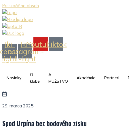
Preskočiť na obsah
Jki-
Jki-
Youtube
Tiktok
acebook-
instagram-
light
1-light
O
A-
Novinky
Akadémia
Partneri
klube
MUŽSTVO
29. marca 2025
Spod Urpína bez bodového zisku