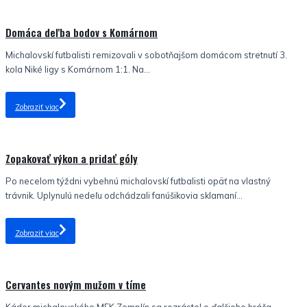
Nezaradené
Domáca deľba bodov s Komárnom
Michalovskí futbalisti remizovali v sobotňajšom domácom stretnutí 3.
kola Niké ligy s Komárnom 1:1. Na...
Zobraziť viac
Nezaradené
Zopakovať výkon a pridať góly
Po necelom týždni vybehnú michalovskí futbalisti opäť na vlastný
trávnik. Uplynulú nedeľu odchádzali fanúšikovia sklamaní...
Zobraziť viac
Nezaradené
Cervantes novým mužom v tíme
Káder michalovského MFK Zemplín sa rozrástol o ďalšieho hráča.