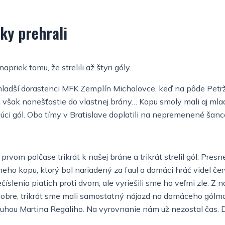
e
t
b
a
ky prehrali
o
g
riek tomu, že strelili až štyri góly.
o
r
mladší dorastenci MFK Zemplín Michalovce, keď na pôde Petržal
k
a
ich však nanešťastie do vlastnej brány… Kopu smoly mali aj mla
úci gól. Oba tímy v Bratislave doplatili na nepremenené šanc
-
m
l
-
prvom polčase trikrát k našej bráne a trikrát strelil gól. Presne
iameho kopu, ktorý bol nariadený za faul a domáci hráč videl 
i
1
číslenia piatich proti dvom, ale vyriešili sme ho veľmi zle. Z 
dobre, trikrát sme mali samostatný nájazd na domáceho gólman
g
-
ásluhou Martina Regaliho. Na vyrovnanie nám už nezostal čas. 