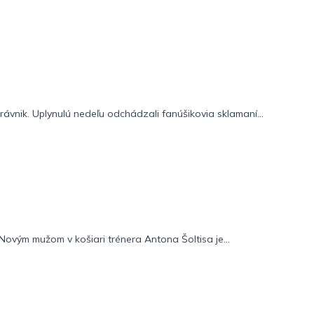
rávnik. Uplynulú nedeľu odchádzali fanúšikovia sklamaní...
ovým mužom v košiari trénera Antona Šoltisa je...