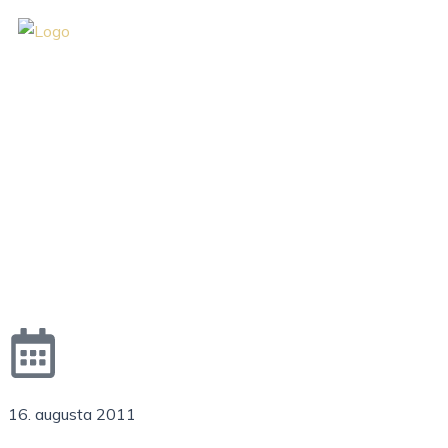
Preskočiť
na
obsah
16. augusta 2011