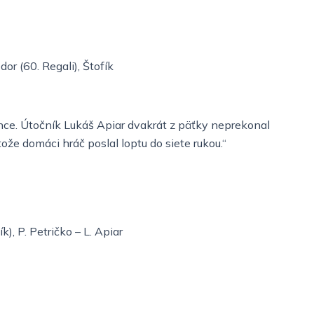
edor (60. Regali), Štofík
šance. Útočník Lukáš Apiar dvakrát z päťky neprekonal
ože domáci hráč poslal loptu do siete rukou.“
k), P. Petričko – L. Apiar