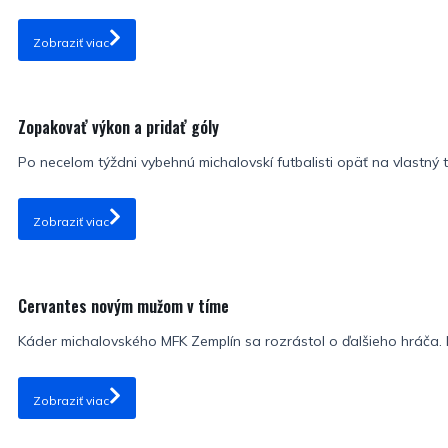
Zobraziť viac
Zopakovať výkon a pridať góly
Po necelom týždni vybehnú michalovskí futbalisti opäť na vlastný t
Zobraziť viac
Cervantes novým mužom v tíme
Káder michalovského MFK Zemplín sa rozrástol o ďalšieho hráča. N
Zobraziť viac