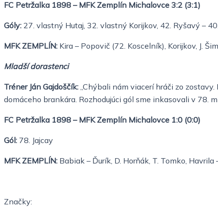
FC Petržalka 1898 – MFK Zemplín Michalovce 3:2 (3:1)
Góly:
27. vlastný Hutaj, 32. vlastný Korijkov, 42. Ryšavý – 40
MFK ZEMPLÍN:
Kira – Popovič (72. Koscelník), Korijkov, J. Šim
Mladší dorastenci
Tréner Ján Gajdoščík:
„Chýbali nám viacerí hráči zo zostavy. 
domáceho brankára. Rozhodujúci gól sme inkasovali v 78. minú
FC Petržalka 1898 – MFK Zemplín Michalovce 1:0 (0:0)
Gól:
78. Jajcay
MFK ZEMPLÍN:
Babiak – Ďurík, D. Horňák, T. Tomko, Havrila – 
Značky: