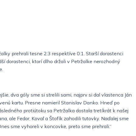
ky prehrali tesne 2:3 respektíve 0:1. Starší dorastenci
dší dorastenci, ktorí dlho držali v Petržalke nerozhodný
e.
jšie, dva góly sme si strelili sami, najprv si dal vlastenca Ján
červenú kartu. Presne namieril Stanislav Danko. Hneď po
následného protiútoku sa Petržalka dostala tretíkrát k našej
a, ale Fedor, Kovaľ a Štofík zahodili tutovky. Naďalej sme
Dnes sme vyhoreli v koncovke, preto sme prehrali.“