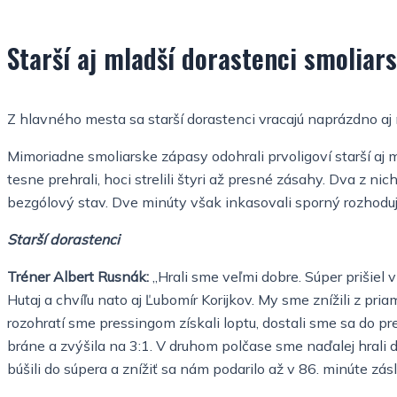
Starší aj mladší dorastenci smoliars
Z hlavného mesta sa starší dorastenci vracajú naprázdno aj nap
Mimoriadne smoliarske zápasy odohrali prvoligoví starší aj 
tesne prehrali, hoci strelili štyri až presné zásahy. Dva z n
bezgólový stav. Dve minúty však inkasovali sporný rozhoduj
Starší dorastenci
Tréner Albert Rusnák:
„Hrali sme veľmi dobre. Súper prišiel v 
Hutaj a chvíľu nato aj Ľubomír Korijkov. My sme znížili z pr
rozohratí sme pressingom získali loptu, dostali sme sa do pre
bráne a zvýšila na 3:1. V druhom polčase sme naďalej hrali 
búšili do súpera a znížiť sa nám podarilo až v 86. minúte z