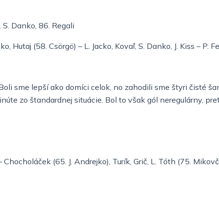
h
l
. S. Danko, 86. Regali
t
i
ko, Hutaj (58. Csörgö) – L. Jacko, Kovaľ, S. Danko, J. Kiss – P. F
g
h
Boli sme lepší ako domíci celok, no zahodili sme štyri čisté 
t
te zo štandardnej situácie. Bol to však gól neregulárny, pret
Chocholáček (65. J. Andrejko), Turík, Grič, L. Tóth (75. Mikovčí