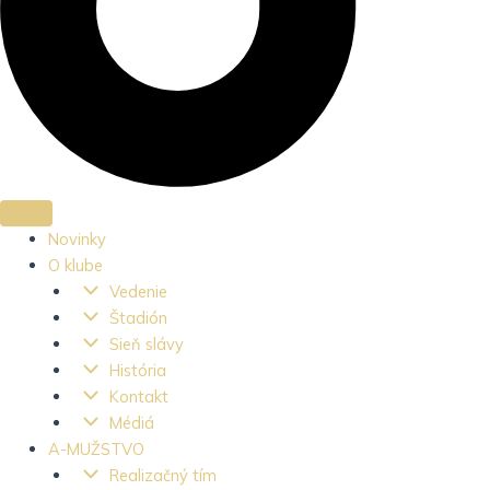
Novinky
O klube
Vedenie
Štadión
Sieň slávy
História
Kontakt
Médiá
A-MUŽSTVO
Realizačný tím