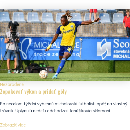
Nezaradené
Zopakovať výkon a pridať góly
Po necelom týždni vybehnú michalovskí futbalisti opäť na vlastný
trávnik. Uplynulú nedeľu odchádzali fanúšikovia sklamaní...
Zobraziť viac