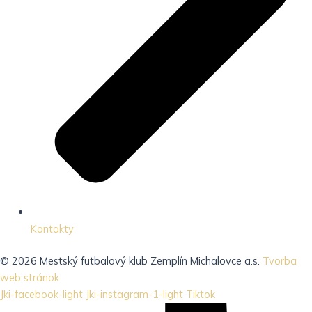
Kontakty
© 2026 Mestský futbalový klub Zemplín Michalovce a.s.
Tvorba
web stránok
Jki-facebook-light
Jki-instagram-1-light
Tiktok