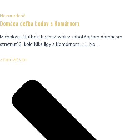
Nezaradené
Domáca deľba bodov s Komárnom
Michalovskí futbalisti remizovali v sobotňajšom domácom
stretnutí 3. kola Niké ligy s Komárnom 1:1. Na...
Zobraziť viac