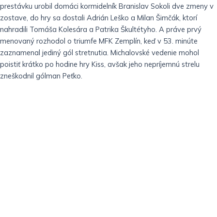
prestávku urobil domáci kormidelník Branislav Sokoli dve zmeny v
zostave, do hry sa dostali Adrián Leško a Milan Šimčák, ktorí
nahradili Tomáša Kolesára a Patrika Škultétyho. A práve prvý
menovaný rozhodol o triumfe MFK Zemplín, keď v 53. minúte
zaznamenal jediný gól stretnutia. Michalovské vedenie mohol
poistiť krátko po hodine hry Kiss, avšak jeho nepríjemnú strelu
zneškodnil gólman Peťko.