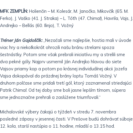
MFK ZEMPLÍN:
Holienčin – M. Kolesár, M. Janočko, Mikovčík (65. M.
Ferko), J. Vaško (41. J. Straka) – L. Tóth (47. Chimaľ), Havrila, Vajs, J.
Andrejko – Bellás (60. Ilinjo), T. Vožný
Tréner Ján Gajdoščík:
„Nezačali sme najlepšie, hostia mali v úvode
viac hry a niekoľkokrát ohrozili našu bránu strelami spoza
šestnástky. Potom sme však prebrali iniciatívu my a strelili sme
dva pekné góly. Najprv usmernil Ján Andrejko hlavou do siete
Vajsov priamy kop a potom po krásnej individuálnej akcii Jozefa
Vajsa dokopával do prázdnej brány loptu Tomáš Vožný. V
druhom polčase sme pridali tretí gól, ktorý zaznamenal striedajúci
Patrik Chimaľ. Od tej doby sme boli jasne lepším tímom, súpera
sme jednoznačne prehrali a zaslúžene triumfovali.“
Michalovské výbery čakajú o týždeň v stredu 7. novembra
posledné zápasy v jesennej časti. V Prešove budú dohrávať súboje
12. kola, starší nastúpia o 11. hodine, mladší o 13.15 hod.