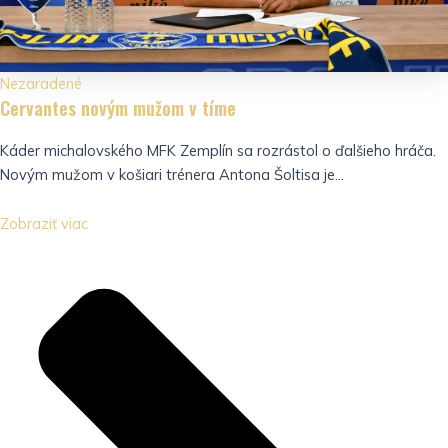
Nezaradené
Cervantes novým mužom v tíme
Káder michalovského MFK Zemplín sa rozrástol o ďalšieho hráča.
Novým mužom v košiari trénera Antona Šoltisa je...
Zobraziť viac