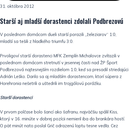
31. októbra 2012
Starší aj mladší dorastenci zdolali Podbrezovú
V poslednom domácom dueli starší porazili „železiarov“ 1:0,
mladší sa tešili z hladkého triumfu 3:0.
Prvoligoví starší dorastenci MFK Zemplín Michalovce zvíťazili v
poslednom domácom stretnutí v jesennej časti nad ŽP Šport
Podbrezová najtesnejším rozdielom 1:0, keď sa presadil striedajúci
Adrián Leško. Darilo sa aj mladším dorastencom, ktorí súpera z
Horehronia nešetrili a uštedrili im trojgólovú porážku.
Starší dorastenci
V prvom polčase bolo šancí ako šafranu, najväčšiu spálil Kiss,
ktorý v 16. minúte v dobrej pozícii nemieril iba do brankára hostí.
O päť minút nato poslal Grič odrazenú loptu tesne vedľa. Cez