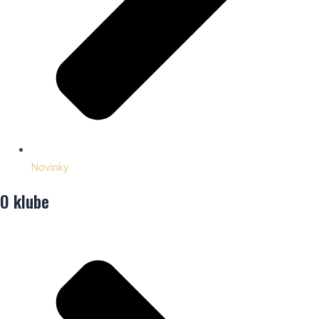
Novinky
O klube