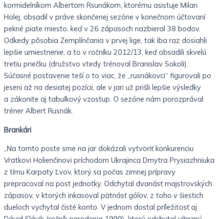
kormidelníkom Albertom Rsunákom, ktorému asistuje Milan
Holej, obsadil v práve skončenej sezóne v konečnom účtovaní
pekné piate miesto, keď v 26 zápasoch nazbieral 38 bodov.
Odkedy pôsobia Zemplínčania v prvej lige, tak iba raz dosiahli
lepšie umiestnenie, a to v ročníku 2012/13, keď obsadili skvelú
tretiu priečku (družstvo vtedy trénoval Branislav Sokoli).
Súčasné postavenie teší o to viac, že „rusnákovci“ figurovali po
jeseni až na desiatej pozícii, ale v jari už prišli lepšie výsledky
a zákonite aj tabuľkový vzostup. O sezóne nám porozprával
tréner Albert Rusnák.
Brankári
„Na tomto poste sme na jar dokázali vytvoriť konkurenciu
Vratkovi Holienčinovi príchodom Ukrajinca Dmytra Prysiazhniuka
z tímu Karpaty Ľvov, ktorý sa počas zimnej prípravy
prepracoval na post jednotky. Odchytal dvanásť majstrovských
zápasov, v ktorých inkasoval pätnásť gólov, z toho v šiestich
dueloch vychytal čisté konto. V jednom dostal príležitosť aj
Dávid Slávik (ročník narodenia 1999), ktorý odchytal víťazný