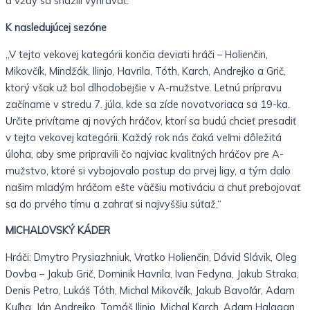
a vždy sa snažili vyhrávať.“
K nasledujúcej sezóne
„V tejto vekovej kategórii končia deviati hráči – Holienčin,
Mikovčík, Mindžák, Ilinjo, Havrila, Tóth, Karch, Andrejko a Grič,
ktorý však už bol dlhodobejšie v A-mužstve. Letnú prípravu
začíname v stredu 7. júla, kde sa zíde novotvoriaca sa 19-ka.
Určite privítame aj nových hráčov, ktorí sa budú chcieť presadiť
v tejto vekovej kategórii. Každý rok nás čaká veľmi dôležitá
úloha, aby sme pripravili čo najviac kvalitných hráčov pre A-
mužstvo, ktoré si vybojovalo postup do prvej ligy, a tým dalo
našim mladým hráčom ešte väčšiu motiváciu a chuť prebojovať
sa do prvého tímu a zahrať si najvyššiu súťaž.“
MICHALOVSKÝ KÁDER
Hráči: Dmytro Prysiazhniuk, Vratko Holienčin, Dávid Slávik, Oleg
Dovba – Jakub Grič, Dominik Havrila, Ivan Fedyna, Jakub Straka,
Denis Petro, Lukáš Tóth, Michal Mikovčík, Jakub Bavoľár, Adam
Kuľha, Ján Andrejko, Tomáš Ilinjo, Michal Karch, Adam Halagan,