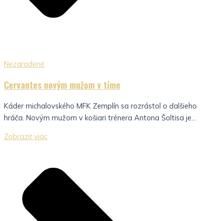
Nezaradené
Cervantes novým mužom v tíme
Káder michalovského MFK Zemplín sa rozrástol o ďalšieho
hráča. Novým mužom v košiari trénera Antona Šoltisa je...
Zobraziť viac