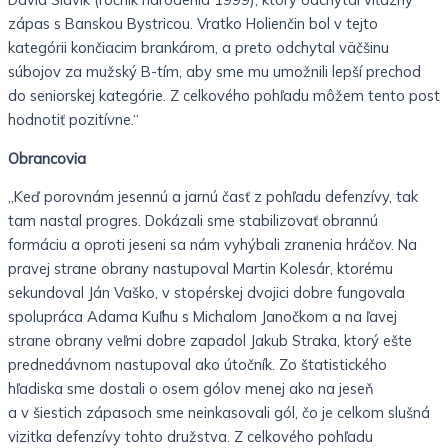
zápas s Banskou Bystricou. Vratko Holienčin bol v tejto
kategórii končiacim brankárom, a preto odchytal väčšinu
súbojov za mužský B-tím, aby sme mu umožnili lepší prechod
do seniorskej kategórie. Z celkového pohľadu môžem tento post
hodnotiť pozitívne.“
Obrancovia
„Keď porovnám jesennú a jarnú časť z pohľadu defenzívy, tak
tam nastal progres. Dokázali sme stabilizovať obrannú
formáciu a oproti jeseni sa nám vyhýbali zranenia hráčov. Na
pravej strane obrany nastupoval Martin Kolesár, ktorému
sekundoval Ján Vaško, v stopérskej dvojici dobre fungovala
spolupráca Adama Kuľhu s Michalom Janočkom a na ľavej
strane obrany veľmi dobre zapadol Jakub Straka, ktorý ešte
prednedávnom nastupoval ako útočník. Zo štatistického
hľadiska sme dostali o osem gólov menej ako na jeseň
a v šiestich zápasoch sme neinkasovali gól, čo je celkom slušná
vizitka defenzívy tohto družstva. Z celkového pohľadu