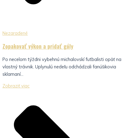
Nezaradené
Zopakovať výkon a pridať góly
Po necelom týždni vybehnú michalovskí futbalisti opäť na
vlastný trávnik. Uplynulú nedeľu odchádzali fanúšikovia
sklamaní...
Zobraziť viac