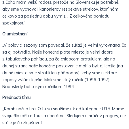
z čoho mám veľkú radosť, pretože na Slovensku je potrebné,
aby sme vychovali kanonierov respektíve strelcov, ktorí nám
celkovo za poslednú dobu vymizli. Z celkového pohľadu
spokojnosť.“
O umiestnení
„V polovici sezóny som povedal, že súťaž je veľmi vyrovnaná, čo
sa aj potvrdilo. Naše konečné piate miesto je veľmi dobré
z tabuľkového pohľadu, za čo chlapcom gratulujem, ale na
druhej strane naše konečné postavenie mohlo byt aj lepšie (na
druhé miesto sme stratili len päť bodov), keby sme niektoré
zápasy zvládli lepšie. Mali sme silný ročník (1996-1997).
Naposledy bol takým ročníkom 1994.
Prednosti tímu
„Kombinačná hra. O tú sa snažíme už od kategórie U15. Mame
svoju filozofiu a tou sa uberáme. Sledujem u hráčov progres, ale
stále je čo zlepšovať.“