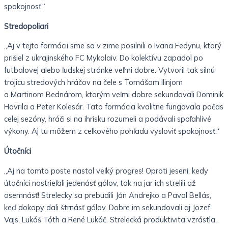
spokojnosť.“
Stredopoliari
„Aj v tejto formácii sme sa v zime posilnili o Ivana Fedynu, ktorý
prišiel z ukrajinského FC Mykolaiv. Do kolektívu zapadol po
futbalovej alebo ľudskej stránke veľmi dobre. Vytvoril tak silnú
trojicu stredových hráčov na čele s Tomášom Ilinjom
a Martinom Bednárom, ktorým veľmi dobre sekundovali Dominik
Havrila a Peter Kolesár. Tato formácia kvalitne fungovala počas
celej sezóny, hráči si na ihrisku rozumeli a podávali spoľahlivé
výkony. Aj tu môžem z celkového pohľadu vysloviť spokojnosť.“
Útočníci
„Aj na tomto poste nastal veľký progres! Oproti jeseni, kedy
útočníci nastrieľali jedenásť gólov, tak na jar ich strelili až
osemnásť! Strelecky sa prebudili Ján Andrejko a Pavol Bellás,
keď dokopy dali štrnásť gólov. Dobre im sekundovali aj Jozef
Vajs, Lukáš Tóth a René Lukáč. Strelecká produktivita vzrástla,