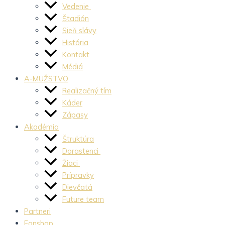
Vedenie
Štadión
Sieň slávy
História
Kontakt
Médiá
A-MUŽSTVO
Realizačný tím
Káder
Zápasy
Akadémia
Štruktúra
Dorastenci
Žiaci
Prípravky
Dievčatá
Future team
Partneri
Fanshop