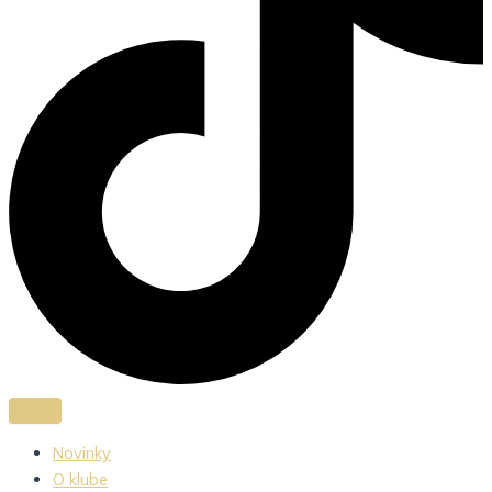
Novinky
O klube