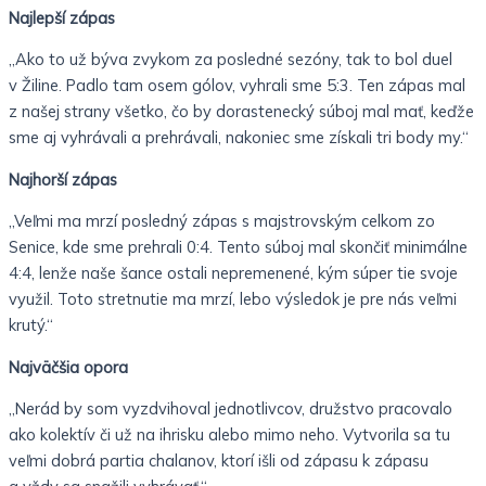
Najlepší zápas
„Ako to už býva zvykom za posledné sezóny, tak to bol duel
v Žiline. Padlo tam osem gólov, vyhrali sme 5:3. Ten zápas mal
z našej strany všetko, čo by dorastenecký súboj mal mať, keďže
sme aj vyhrávali a prehrávali, nakoniec sme získali tri body my.“
Najhorší zápas
„Veľmi ma mrzí posledný zápas s majstrovským celkom zo
Senice, kde sme prehrali 0:4. Tento súboj mal skončiť minimálne
4:4, lenže naše šance ostali nepremenené, kým súper tie svoje
využil. Toto stretnutie ma mrzí, lebo výsledok je pre nás veľmi
krutý.“
Najväčšia opora
„Nerád by som vyzdvihoval jednotlivcov, družstvo pracovalo
ako kolektív či už na ihrisku alebo mimo neho. Vytvorila sa tu
veľmi dobrá partia chalanov, ktorí išli od zápasu k zápasu