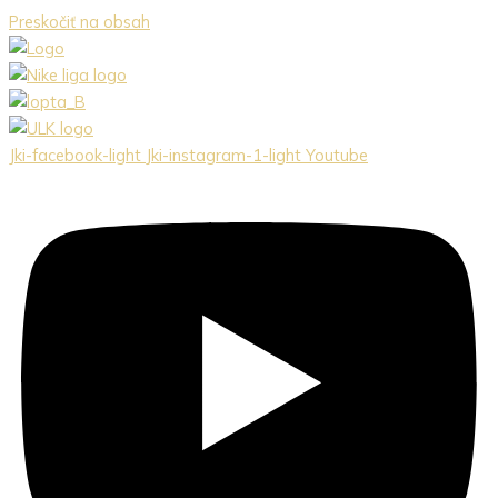
Preskočiť na obsah
Jki-facebook-light
Jki-instagram-1-light
Youtube