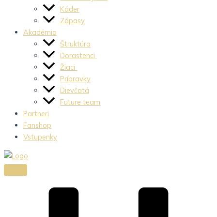
Káder
Zápasy
Akadémia
Štruktúra
Dorastenci
Žiaci
Prípravky
Dievčatá
Future team
Partneri
Fanshop
Vstupenky