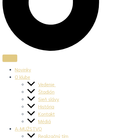
Novinky
O klube
Vedenie
Štadión
Sieň slávy
História
Kontakt
Médiá
A-MUŽSTVO
Realizačný tím