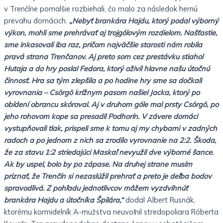
v Trenčíne pomalšie rozbiehali, čo malo za následok hernú
prevahu domácich.
„Nebyť brankára Hajdu, ktorý podal výborný
výkon, mohli sme prehrávať aj trojgólovým rozdielom. Našťastie,
sme inkasovali iba raz, pričom najväčšie starosti nám robila
pravá strana Trenčanov. Aj preto som cez prestávku stiahol
Hutaja a do hry poslal Fedora, ktorý oživil hlavne našu útočnú
činnosť. Hra sa tým zlepšila a po hodine hry sme sa dočkali
vyrovnania – Csörgö krížnym pasom našiel Jacka, ktorý po
obídení obrancu skóroval. Aj v druhom góle mal prsty Csörgö, po
jeho rohovom kope sa presadil Podhorín. V závere domáci
vystupňovali tlak, prispeli sme k tomu aj my chybami v zadných
radoch a po jednom z nich sa zrodilo vyrovnanie na 2:2. Škoda,
že za stavu 1:2 striedajúci Maskaľ nevyužil dve výborné šance.
Ak by uspel, bolo by po zápase. Na druhej strane musím
priznať, že Trenčín si nezaslúžil prehrať a preto je deľba bodov
spravodlivá. Z pohľadu jednotlivcov môžem vyzdvihnúť
brankára Hajdu a útočníka Špilára,“
dodal Albert Rusnák,
ktorému kormidelník A-mužstva neuvoľnil stredopoliara Róberta