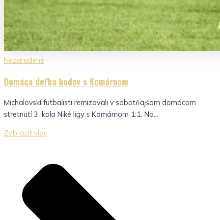
Nezaradené
Domáca deľba bodov s Komárnom
Michalovskí futbalisti remizovali v sobotňajšom domácom
stretnutí 3. kola Niké ligy s Komárnom 1:1. Na...
Zobraziť viac