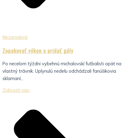
Nezaradené
Zopakovať výkon a pridať góly
Po necelom týždni vybehnú michalovskí futbalisti opäť na
vlastný trávnik. Uplynulú nedeľu odchádzali fanúšikovia
sklamaní...
Zobraziť viac