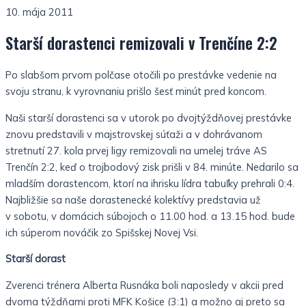
10. mája 2011
Starší dorastenci remizovali v Trenčíne 2:2
Po slabšom prvom polčase otočili po prestávke vedenie na
svoju stranu, k vyrovnaniu prišlo šesť minút pred koncom.
Naši starší dorastenci sa v utorok po dvojtýždňovej prestávke
znovu predstavili v majstrovskej súťaži a v dohrávanom
stretnutí 27. kola prvej ligy remizovali na umelej tráve AS
Trenčín 2:2, keď o trojbodový zisk prišli v 84. minúte. Nedarilo sa
mladším dorastencom, ktorí na ihrisku lídra tabuľky prehrali 0:4.
Najbližšie sa naše dorastenecké kolektívy predstavia už
v sobotu, v domácich súbojoch o 11.00 hod. a 13.15 hod. bude
ich súperom nováčik zo Spišskej Novej Vsi.
Starší dorast
Zverenci trénera Alberta Rusnáka boli naposledy v akcii pred
dvoma týždňami proti MFK Košice (3:1) a možno aj preto sa