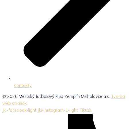
Kontakty
© 2026 Mestský futbalový klub Zemplín Michalovce a.s.
Tvorba
web stránok
Jki-facebook-light
Jki-instagram-1-light
Tiktok