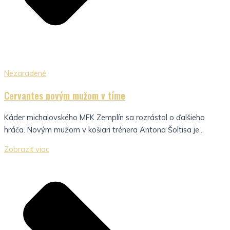
Nezaradené
Cervantes novým mužom v tíme
Káder michalovského MFK Zemplín sa rozrástol o ďalšieho
hráča. Novým mužom v košiari trénera Antona Šoltisa je...
Zobraziť viac