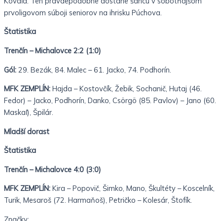
Kovaľa. Ten pravdepodobne dostane šancu v sobotňajšom
prvoligovom súboji seniorov na ihrisku Púchova.
Štatistika
Trenčín – Michalovce 2:2 (1:0)
Gól:
29.
Bezák, 84. Malec – 61. Jacko, 74. Podhorín.
MFK ZEMPLÍN:
Hajda – Kostovčík, Žebik, Sochanič, Hutaj (46.
Fedor) – Jacko, Podhorín, Danko, Csörgö (85. Pavlov) – Jano (60.
Maskaľ), Špilár.
Mladší dorast
Štatistika
Trenčín – Michalovce 4:0 (3:0)
MFK ZEMPLÍN:
Kira – Popovič, Šimko, Mano, Škultéty – Koscelník,
Turik, Mesaroš (72. Harmaňoš), Petričko – Kolesár, Štofík.
Značky: