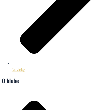
Novinky
O klube