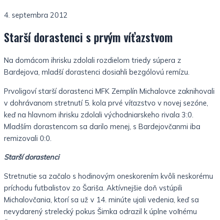
4. septembra 2012
Starší dorastenci s prvým víťazstvom
Na domácom ihrisku zdolali rozdielom triedy súpera z
Bardejova, mladší dorastenci dosiahli bezgólovú remízu.
Prvoligoví starší dorastenci MFK Zemplín Michalovce zaknihovali
v dohrávanom stretnutí 5. kola prvé víťazstvo v novej sezóne,
keď na hlavnom ihrisku zdolali východniarskeho rivala 3:0.
Mladším dorastencom sa darilo menej, s Bardejovčanmi iba
remizovali 0:0.
Starší dorastenci
Stretnutie sa začalo s hodinovým oneskorením kvôli neskorému
príchodu futbalistov zo Šariša. Aktívnejšie doň vstúpili
Michalovčania, ktorí sa už v 14. minúte ujali vedenia, keď sa
nevydarený strelecký pokus Šimka odrazil k úplne voľnému