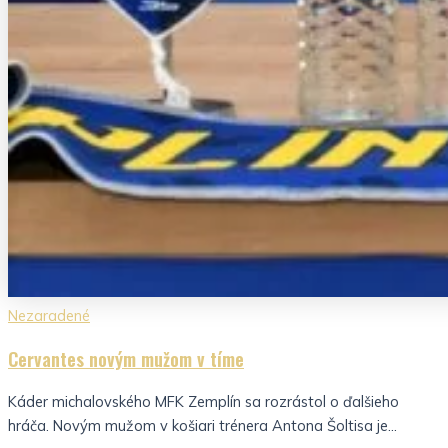
Nezaradené
Cervantes novým mužom v tíme
Káder michalovského MFK Zemplín sa rozrástol o ďalšieho
hráča. Novým mužom v košiari trénera Antona Šoltisa je...