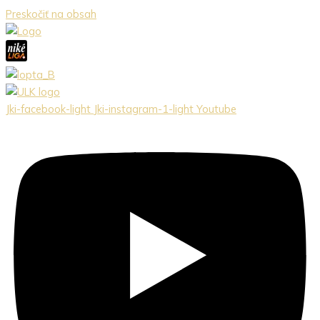
Preskočiť na obsah
Jki-facebook-light
Jki-instagram-1-light
Youtube