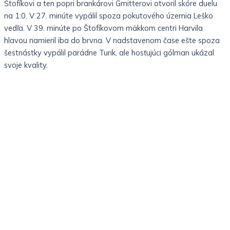
Štofíkovi a ten popri brankárovi Gmitterovi otvoril skóre duelu
na 1:0. V 27. minúte vypálil spoza pokutového územia Leško
vedľa. V 39. minúte po Štofíkovom mäkkom centri Harvila
hlavou namieril iba do brvna. V nadstavenom čase ešte spoza
šestnástky vypálil parádne Turik, ale hosťujúci gólman ukázal
svoje kvality.