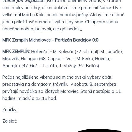
Tréner Ján Gajdoščík:
„Bol to iba priemerný zápas, v ktorom
sme mali viac z hry, ale nedokázali sme premeniť šance. Dve
veľké mal Martin Kolesár, ale nebol úspešný. Ak by sme aspoň
jednu príležitosť premenili, vyhrali by sme. Chlapcom snahu
uprieť nemožno, bojovali, ale gól nedali.
„
MFK Zemplín Michalovce – Partizán Bardejov 0:0
MFK ZEMPLÍN:
Holienčin – M. Kolesár (72. Chimaľ), M. Janočko,
Mikovčík, Halagan (68. Copko) – Vajs, M. Ferko, Havrila, J.
Andrejko (47. Grič) – L. Tóth, T. Vožný (52. Bellás)
Počas najbližšieho víkendu sa michalovské výbery opäť
predstavia na domácom trávniku, v sobotu 8. septembra
privítajú nováčika zo Zlatých Moraviec. Starší nastúpia o 11.
hodine, mladší o 13.15 hod.
Značky:
Zdieľať: