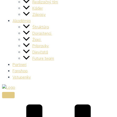
Realizačný tím
Káder
Zápasy
Akadémia
Štruktúra
Dorastenci
Žiaci
Prípravky
Dievčatá
Future team
Partneri
Fanshop
Vstupenky