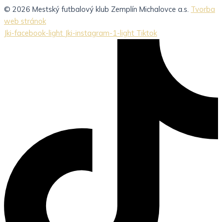
© 2026 Mestský futbalový klub Zemplín Michalovce a.s.
Tvorba
web stránok
Jki-facebook-light
Jki-instagram-1-light
Tiktok