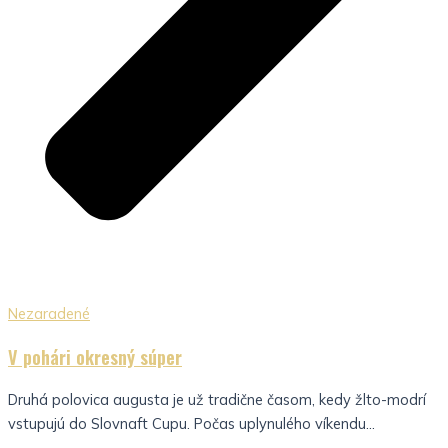
Nezaradené
V pohári okresný súper
Druhá polovica augusta je už tradične časom, kedy žlto-modrí
vstupujú do Slovnaft Cupu. Počas uplynulého víkendu...