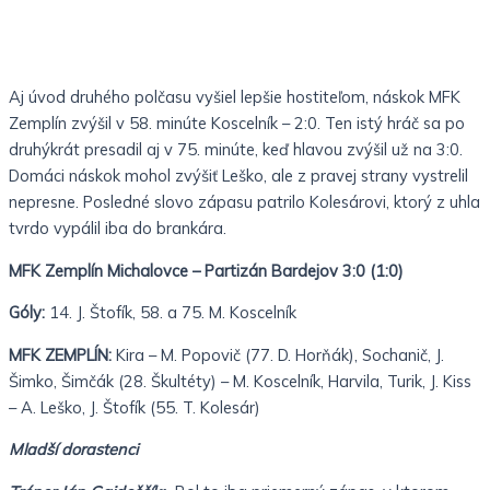
Aj úvod druhého polčasu vyšiel lepšie hostiteľom, náskok MFK
Zemplín zvýšil v 58. minúte Koscelník – 2:0. Ten istý hráč sa po
druhýkrát presadil aj v 75. minúte, keď hlavou zvýšil už na 3:0.
Domáci náskok mohol zvýšiť Leško, ale z pravej strany vystrelil
nepresne. Posledné slovo zápasu patrilo Kolesárovi, ktorý z uhla
tvrdo vypálil iba do brankára.
MFK Zemplín Michalovce – Partizán Bardejov 3:0 (1:0)
Góly:
14. J. Štofík, 58. a 75. M. Koscelník
MFK ZEMPLÍN:
Kira – M. Popovič (77. D. Horňák), Sochanič, J.
Šimko, Šimčák (28. Škultéty) – M. Koscelník, Harvila, Turik, J. Kiss
– A. Leško, J. Štofík (55. T. Kolesár)
Mladší dorastenci