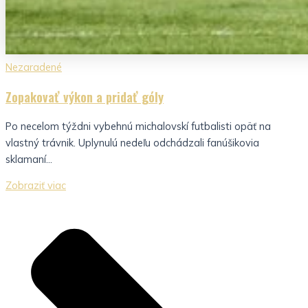
Nezaradené
Zopakovať výkon a pridať góly
Po necelom týždni vybehnú michalovskí futbalisti opäť na
vlastný trávnik. Uplynulú nedeľu odchádzali fanúšikovia
sklamaní...
Zobraziť viac