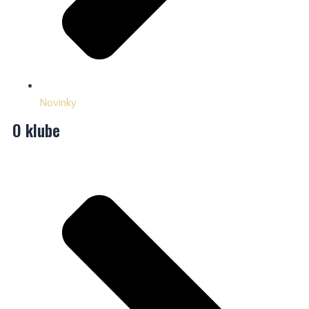
Novinky
O klube