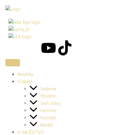
Preskočiť
na
obsah
J
J
Y
T
k
k
o
i
i
i
u
k
Novinky
O klube
-
-
t
t
Vedenie
Štadión
f
i
u
o
Sieň slávy
História
a
n
b
k
Kontakt
Médiá
A-MUŽSTVO