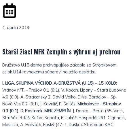
g
-
h
l
t
i
1. apríla 2013
g
Starší žiaci MFK Zemplín s výhrou aj prehrou
h
Družstvo U15 doma prekvapujúco zakoplo so Stropkovom,
t
celok U14 rovnakému súperovi naložilo desiatku.
I. LIGA, SKUPINA VÝCHOD, A-DRUŽSTVÁ (U 15) – 15. KOLO:
Vranov n/T. – Prešov 0:1 (0:1), V. Kočan. Lipany – Stará Ľubovňa
4:0 (0:0), A. Stracenský 2, Dávid Vaľko, Dinis. Bardejov – Sp.
Nová Ves 0:2 (0:1), J. Kavulič, F. Šoltés.
Michalovce – Stropkov
0:1 (0:1), D. Pastorek. MFK ZEMPLÍN:
J. Danko – Berta (55. Vinc),
Struňák, R. Kiš, Kuľha, Sopata, R. Lukáč, Hospodár (61. Ciganoc),
Masnica, A. Horváth, Ebský (47. T. Duška). Stretnutia KAC