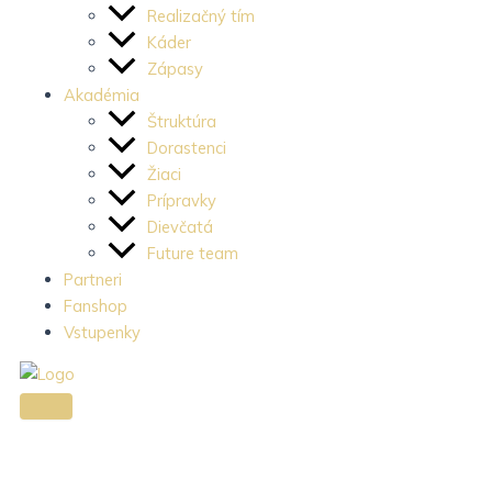
c
s
e
Realizačný tím
e
t
Káder
Zápasy
Akadémia
b
a
Štruktúra
Dorastenci
o
g
Žiaci
Prípravky
o
r
Dievčatá
Future team
k
a
Partneri
Fanshop
-
m
Vstupenky
l
-
i
1