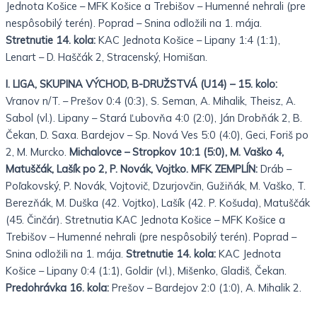
Jednota Košice – MFK Košice a Trebišov – Humenné nehrali (pre
nespôsobilý terén). Poprad – Snina odložili na 1. mája.
Stretnutie 14. kola:
KAC Jednota Košice – Lipany 1:4 (1:1),
Lenart – D. Haščák 2, Stracenský, Homišan.
I. LIGA, SKUPINA VÝCHOD, B-DRUŽSTVÁ (U14) – 15. kolo:
Vranov n/T. – Prešov 0:4 (0:3), S. Seman, A. Mihalik, Theisz, A.
Sabol (vl.). Lipany – Stará Ľubovňa 4:0 (2:0), Ján Drobňák 2, B.
Čekan, D. Saxa. Bardejov – Sp. Nová Ves 5:0 (4:0), Geci, Foriš po
2, M. Murcko.
Michalovce – Stropkov 10:1 (5:0), M. Vaško 4,
Matuščák, Lašík po 2, P. Novák, Vojtko. MFK ZEMPLÍN:
Dráb –
Poľakovský, P. Novák, Vojtovič, Dzurjovčin, Gužiňák, M. Vaško, T.
Berezňák, M. Duška (42. Vojtko), Lašík (42. P. Košuda), Matuščák
(45. Činčár). Stretnutia KAC Jednota Košice – MFK Košice a
Trebišov – Humenné nehrali (pre nespôsobilý terén). Poprad –
Snina odložili na 1. mája.
Stretnutie 14. kola:
KAC Jednota
Košice – Lipany 0:4 (1:1), Goldir (vl.), Mišenko, Gladiš, Čekan.
Predohrávka 16. kola:
Prešov – Bardejov 2:0 (1:0), A. Mihalik 2.