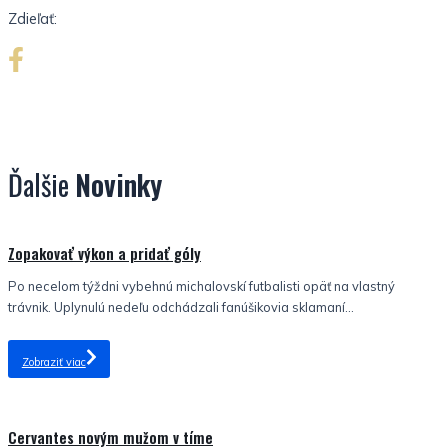
Zdieľať:
Ďalšie
Novinky
Nezaradené
Zopakovať výkon a pridať góly
Po necelom týždni vybehnú michalovskí futbalisti opäť na vlastný
trávnik. Uplynulú nedeľu odchádzali fanúšikovia sklamaní...
Zobraziť viac
Nezaradené
Cervantes novým mužom v tíme