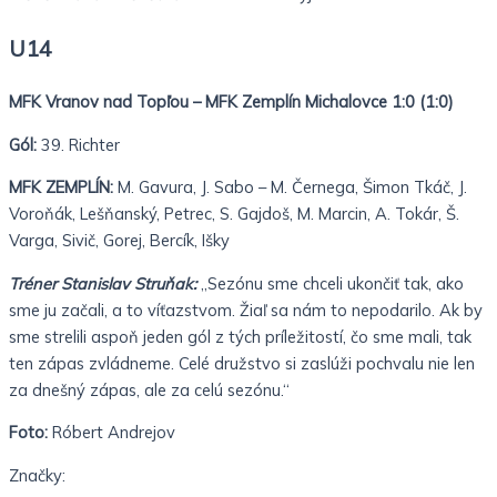
U14
MFK Vranov nad Topľou – MFK Zemplín Michalovce 1:0 (1:0)
Gól:
39. Richter
MFK ZEMPLÍN:
M. Gavura, J. Sabo – M. Černega, Šimon Tkáč, J.
Voroňák, Lešňanský, Petrec, S. Gajdoš, M. Marcin, A. Tokár, Š.
Varga, Sivič, Gorej, Bercík, Išky
Tréner Stanislav Struňak:
„Sezónu sme chceli ukončiť tak, ako
sme ju začali, a to víťazstvom. Žiaľ sa nám to nepodarilo. Ak by
sme strelili aspoň jeden gól z tých príležitostí, čo sme mali, tak
ten zápas zvládneme. Celé družstvo si zaslúži pochvalu nie len
za dnešný zápas, ale za celú sezónu.“
Foto:
Róbert Andrejov
Značky: