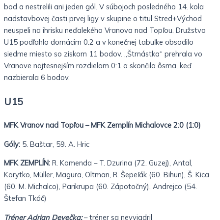
bod a nestrelili ani jeden gól. V súbojoch posledného 14. kola
nadstavbovej časti prvej ligy v skupine o titul Stred+Východ
neuspeli na ihrisku neďalekého Vranova nad Topľou. Družstvo
U15 podľahlo domácim 0:2 a v konečnej tabuľke obsadilo
siedme miesto so ziskom 11 bodov. „Štrnástka“ prehrala vo
Vranove najtesnejším rozdielom 0:1 a skončila ôsma, keď
nazbierala 6 bodov.
U15
MFK Vranov nad Topľou – MFK Zemplín Michalovce 2:0 (1:0)
Góly:
5. Baštar, 59. A. Hric
MFK ZEMPLÍN:
R. Komenda – T. Dzurina (72. Guzej), Antal,
Korytko, Müller, Magura, Oltman, R. Šepeľák (60. Bihun), Š. Kica
(60. M. Michalco), Parikrupa (60. Zápotočný), Andrejco (54.
Štefan Tkáč)
Tréner Adrian Devečka:
– tréner sa nevyjadril