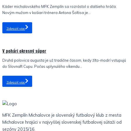
Káder michalovského MFK Zemplín sa rozrástol o ďalšieho hráča.
Novým mužom v košiari trénera Antona Šoltisa je...
Zobraziť viac
Nezaradené
V pohári okresný súper
Druhá polovica augusta je už tradične časom, kedy žlto-modrí vstupujú
do Slovnaft Cupu. Počas uplynulého víkendu...
Zobraziť viac
MFK Zemplín Michalovce je slovenský futbalový klub z mesta
Michalovce hrajúci v najvyššej slovenskej futbalovej súťaži od
sezóny 2015/16.