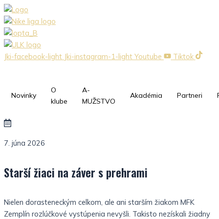
Preskočiť
na
obsah
Jki-facebook-light
Jki-instagram-1-light
Youtube
Tiktok
O
A-
Novinky
Akadémia
Partneri
klube
MUŽSTVO
7. júna 2026
Starší žiaci na záver s prehrami
Nielen dorasteneckým celkom, ale ani starším žiakom MFK
Zemplín rozlúčkové vystúpenia nevyšli. Takisto nezískali žiadny