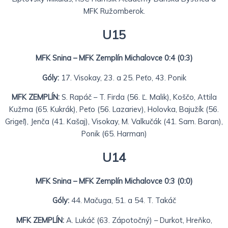
MFK Ružomberok.
U15
MFK Snina – MFK Zemplín Michalovce 0:4 (0:3)
Góly:
17. Visokay, 23. a 25. Peťo, 43. Ponik
MFK ZEMPLÍN:
S. Rapáč – T. Firda (56. Ľ. Malik), Koščo, Attila
Kužma (65. Kukrák), Peťo (56. Lazariev), Holovka, Bajužík (56.
Grigeľ), Jenča (41. Kašaj), Visokay, M. Valkučák (41. Sam. Baran),
Ponik (65. Harman)
U14
MFK Snina – MFK Zemplín Michalovce 0:3 (0:0)
Góly:
44. Mačuga, 51. a 54. T. Takáč
MFK ZEMPLÍN:
A. Lukáč (63. Zápotočný) – Durkot, Hreňko,