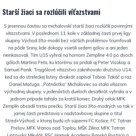
Starší žiaci sa rozlúčili víťazstvami
S jesennou časťou sa michalovskí starší žiaci rozlúčili povinnými
víťazstvami. V poslednom 11. kole v základnej časti prvej ligy
skupiny Východ žlto-modrí bez väčších problémov triumfovali
na pôde Sniny, kde dokopy vsietili sedem gólov a ani jeden
neinkasovali. Tím U15 vyhral na hornom Zemplíne 4:0 po dvoch
góloch Martina Peťa, ku ktorému sa pridali aj Peter Visokay a
Samuel Ponik. Trojgólové víťazstvo zaknihovalo družstvo U14,
keď sa do streleckej listiny dvakrát zapísal Tobias Takáč a raz
Daniel Mačuga. „Pätnástka“ Michaloviec sa stala víťazom
východnej skupiny, v jedenástich dueloch desaťkrát vyhrala a v
jednom prípade ťahala za kratší koniec. Druhý celok MFK
Zemplín obsadil tretiu priečku. Starší žiaci žlto-modrých sa tak v
jarnej časti predstavia v nadstavbovej skupine o titul
Stred+Východ, v ktorej budú ich súpermi FC Košice, FC Tatran
Prešov, MFK Vranov nad Topľou, MŠK Žilina, MFK Tatran
Liptovský Mikuláš, RSC Hamsik Academy Banská Bystrica a