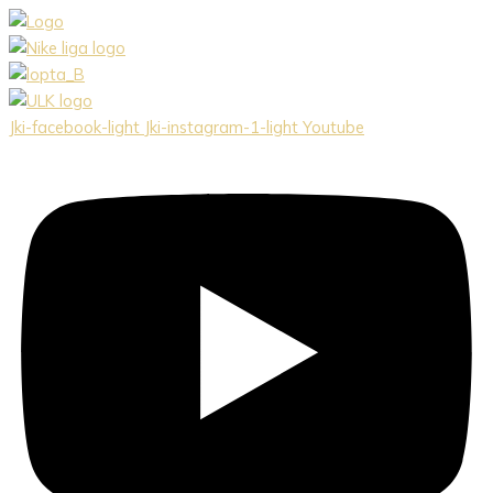
Preskočiť
na
obsah
Jki-facebook-light
Jki-instagram-1-light
Youtube