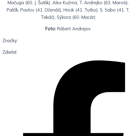
Mačuga (60. J. Šuľák), Alex Kužma, T. Andrejko (63. Maroši),
Palčík, Pavlov (41. Očenáš), Hricik (41. Tutko), S. Sabo (41. T.
Takáč), Sýkora (60. Macár)
Foto:
Róbert Andrejov
Značky:
Zdieľať: