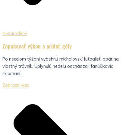
Nezaradené
Zopakovať výkon a pridať góly
Po necelom týždni vybehnú michalovskí futbalisti opäť na
vlastný trávnik. Uplynulú nedeľu odchádzali fanúšikovia
sklamaní...
Zobraziť viac