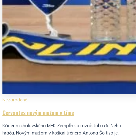
Nezaradené
Cervantes novým mužom v tíme
Káder michalovského MFK Zemplín sa rozrástol o ďalšieho
hráča. Novým mužom v košiari trénera Antona Šoltisa je...