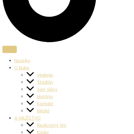
Novinky
O klube
Vedenie
Štadión
Sieň slávy
História
Kontakt
Médiá
A-MUŽSTVO
Realizačný tím
Káder