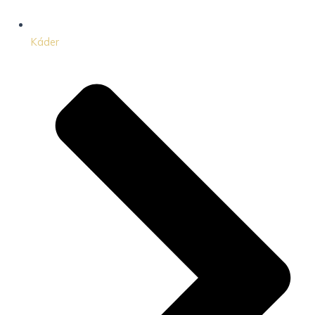
Káder