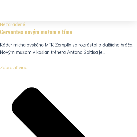
Nezaradené
Cervantes novým mužom v tíme
Káder michalovského MFK Zemplín sa rozrástol o ďalšieho hráča.
Novým mužom v košiari trénera Antona Šoltisa je...
Zobraziť viac