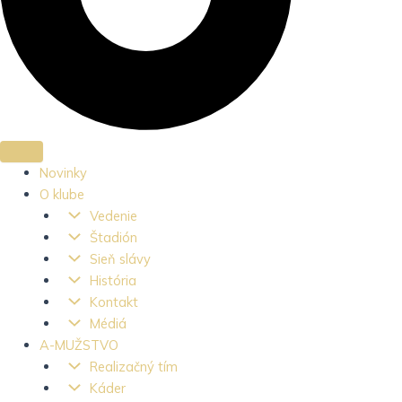
Novinky
O klube
Vedenie
Štadión
Sieň slávy
História
Kontakt
Médiá
A-MUŽSTVO
Realizačný tím
Káder