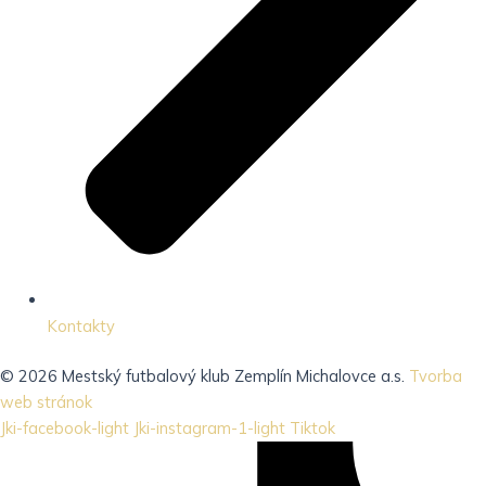
Kontakty
© 2026 Mestský futbalový klub Zemplín Michalovce a.s.
Tvorba
web stránok
Jki-facebook-light
Jki-instagram-1-light
Tiktok