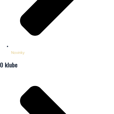
Novinky
O klube