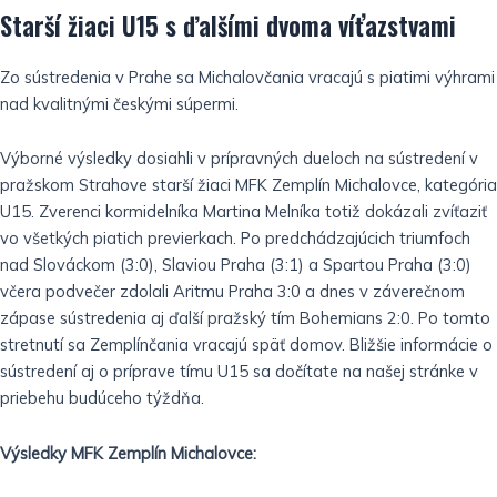
Starší žiaci U15 s ďalšími dvoma víťazstvami
Zo sústredenia v Prahe sa Michalovčania vracajú s piatimi výhrami
nad kvalitnými českými súpermi.
Výborné výsledky dosiahli v prípravných dueloch na sústredení v
pražskom Strahove starší žiaci MFK Zemplín Michalovce, kategória
U15. Zverenci kormidelníka Martina Melníka totiž dokázali zvíťaziť
vo všetkých piatich previerkach. Po predchádzajúcich triumfoch
nad Slováckom (3:0), Slaviou Praha (3:1) a Spartou Praha (3:0)
včera podvečer zdolali Aritmu Praha 3:0 a dnes v záverečnom
zápase sústredenia aj ďalší pražský tím Bohemians 2:0. Po tomto
stretnutí sa Zemplínčania vracajú späť domov. Bližšie informácie o
sústredení aj o príprave tímu U15 sa dočítate na našej stránke v
priebehu budúceho týždňa.
Výsledky MFK Zemplín Michalovce: