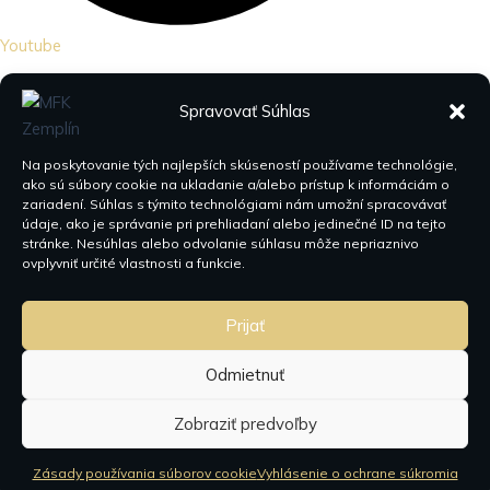
Youtube
Spravovať Súhlas
Na poskytovanie tých najlepších skúseností používame technológie,
ako sú súbory cookie na ukladanie a/alebo prístup k informáciám o
zariadení. Súhlas s týmito technológiami nám umožní spracovávať
údaje, ako je správanie pri prehliadaní alebo jedinečné ID na tejto
stránke. Nesúhlas alebo odvolanie súhlasu môže nepriaznivo
ovplyvniť určité vlastnosti a funkcie.
Prijať
Odmietnuť
Zobraziť predvoľby
Zásady používania súborov cookie
Vyhlásenie o ochrane súkromia