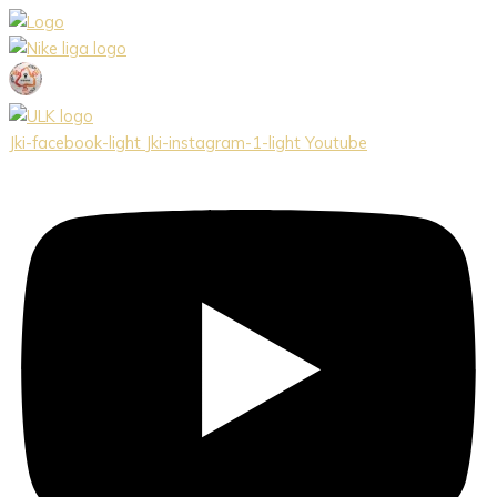
Preskočiť
na
obsah
Jki-facebook-light
Jki-instagram-1-light
Youtube