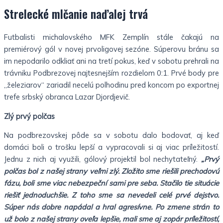
Strelecké mlčanie naďalej trvá
Futbalisti michalovského MFK Zemplín stále čakajú na
premiérový gól v novej prvoligovej sezóne. Súperovu bránu sa
im nepodarilo odkliať ani na tretí pokus, keď v sobotu prehrali na
trávniku Podbrezovej najtesnejším rozdielom 0:1. Prvé body pre
„železiarov“ zariadil necelú polhodinu pred koncom po exportnej
trefe srbský obranca Lazar Djordjevič.
Zlý prvý polčas
Na podbrezovskej pôde sa v sobotu dalo bodovať, aj keď
domáci boli o trošku lepší a vypracovali si aj viac príležitostí.
Jednu z nich aj využili, gólový projektil bol nechytateľný.
„Prvý
polčas bol z našej strany veľmi zlý. Zložito sme riešili prechodovú
fázu, boli sme viac nebezpeční sami pre seba. Stačilo tie situácie
riešiť jednoduchšie. Z toho sme sa nevedeli celé prvé dejstvo.
Súper nás dobre napádal a hral agresívne. Po zmene strán to
už bolo z našej strany oveľa lepšie, mali sme aj zopár príležitostí,