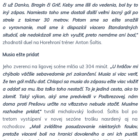
či už Danko, Bragin či Grič. Keby sme išli do vedenia, bol by to
iný zápas. Namiesto toho sme dostali ďalší veľmi lacný gól po
strele z takmer 30 metrov. Potom sme sa ešte snažili
o vyrovnanie, mali sme k dispozícii viacero štandardných
situácií, ale nedokázali sme ich využiť, preto nemáme ani bod,“
zhodnotil duel na Horehroní tréner Anton Šoltis.
Musia ešte pridať
Jeho zverenci na ligovej scéne mlčia už 304 minút.
„U hráčov mi
chýbalo väčšie sebavedomie pri zakončení. Musia si viac veriť,
že ten gól môžu dať. Chlapci sa musia do zápasu ešte viac vložiť
a oddať sa mu. Iba toľko toho nestačí. To je jediná cesta, ako to
zlomiť. Taký výkon, aký sme predviedli v Podbrezovej, nám
doma proti Prešovu určite na víťazstvo nebude stačiť. Musíme
rozhodne pridať,“
tvrdil michalovský lodivod. Šoltis bol po
treťom vystúpení v novej sezóne trošku nasrdený aj na
rozhodcov.
„Mali zvláštne posudzovanie niektorých faulov,
pretože viaceré boli na hranici dovoleného a oni ich pustili.