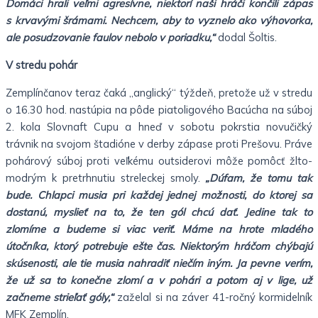
Domáci hrali veľmi agresívne, niektorí naši hráči končili zápas
s krvavými šrámami. Nechcem, aby to vyznelo ako výhovorka,
ale posudzovanie faulov nebolo v poriadku,“
dodal Šoltis.
V stredu pohár
Zemplínčanov teraz čaká „anglický“ týždeň, pretože už v stredu
o 16.30 hod. nastúpia na pôde piatoligového Bacúcha na súboj
2. kola Slovnaft Cupu a hneď v sobotu pokrstia novučičký
trávnik na svojom štadióne v derby zápase proti Prešovu. Práve
pohárový súboj proti veľkému outsiderovi môže pomôcť žlto-
modrým k pretrhnutiu streleckej smoly.
„Dúfam, že tomu tak
bude. Chlapci musia pri každej jednej možnosti, do ktorej sa
dostanú, myslieť na to, že ten gól chcú dať. Jedine tak to
zlomíme a budeme si viac veriť. Máme na hrote mladého
útočníka, ktorý potrebuje ešte čas. Niektorým hráčom chýbajú
skúsenosti, ale tie musia nahradiť niečím iným. Ja pevne verím,
že už sa to konečne zlomí a v pohári a potom aj v lige, už
začneme strieľať góly,“
zaželal si na záver 41-ročný kormidelník
MFK Zemplín.