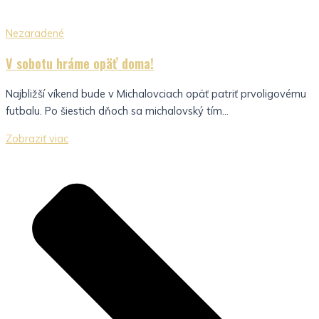
Nezaradené
V sobotu hráme opäť doma!
Najbližší víkend bude v Michalovciach opäť patriť prvoligovému
futbalu. Po šiestich dňoch sa michalovský tím...
Zobraziť viac