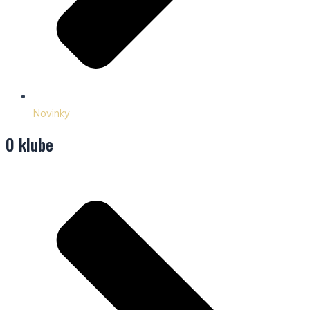
Novinky
O klube