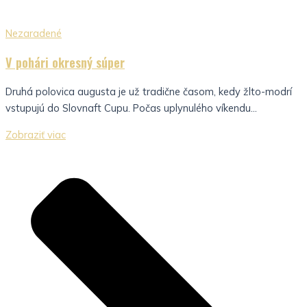
Nezaradené
V pohári okresný súper
Druhá polovica augusta je už tradične časom, kedy žlto-modrí
vstupujú do Slovnaft Cupu. Počas uplynulého víkendu...
Zobraziť viac