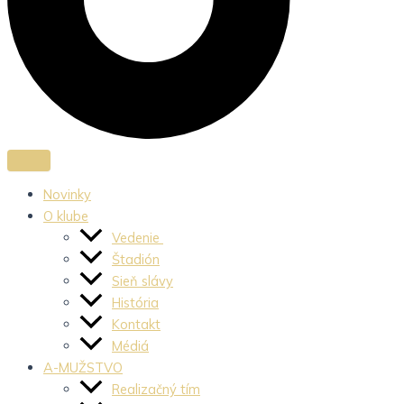
Novinky
O klube
Vedenie
Štadión
Sieň slávy
História
Kontakt
Médiá
A-MUŽSTVO
Realizačný tím