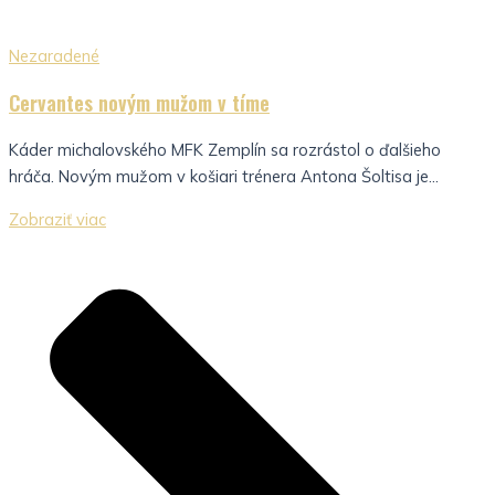
Nezaradené
Cervantes novým mužom v tíme
Káder michalovského MFK Zemplín sa rozrástol o ďalšieho
hráča. Novým mužom v košiari trénera Antona Šoltisa je...
Zobraziť viac