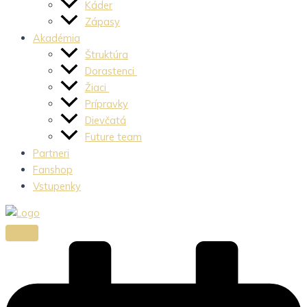
Káder
Zápasy
Akadémia
Štruktúra
Dorastenci
Žiaci
Prípravky
Dievčatá
Future team
Partneri
Fanshop
Vstupenky