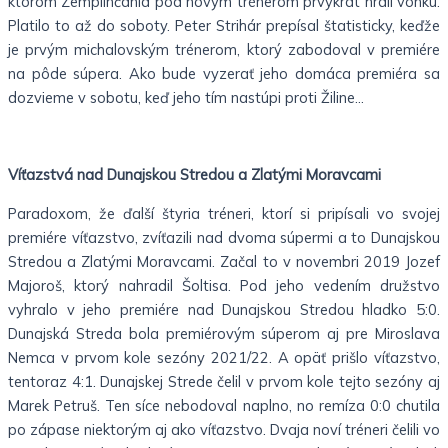
ktorom Zemplínčania pod novým trénerom prvýkrát hrali vonku.
Platilo to až do soboty. Peter Strihár prepísal štatisticky, keďže
je prvým michalovským trénerom, ktorý zabodoval v premiére
na pôde súpera. Ako bude vyzerať jeho domáca premiéra sa
dozvieme v sobotu, keď jeho tím nastúpi proti Žiline…
Víťazstvá nad Dunajskou Stredou a Zlatými Moravcami
Paradoxom, že ďalší štyria tréneri, ktorí si pripísali vo svojej
premiére víťazstvo, zvíťazili nad dvoma súpermi a to Dunajskou
Stredou a Zlatými Moravcami. Začal to v novembri 2019 Jozef
Majoroš, ktorý nahradil Šoltisa. Pod jeho vedením družstvo
vyhralo v jeho premiére nad Dunajskou Stredou hladko 5:0.
Dunajská Streda bola premiérovým súperom aj pre Miroslava
Nemca v prvom kole sezóny 2021/22. A opäť prišlo víťazstvo,
tentoraz 4:1. Dunajskej Strede čelil v prvom kole tejto sezóny aj
Marek Petruš. Ten síce nebodoval naplno, no remíza 0:0 chutila
po zápase niektorým aj ako víťazstvo. Dvaja noví tréneri čelili vo