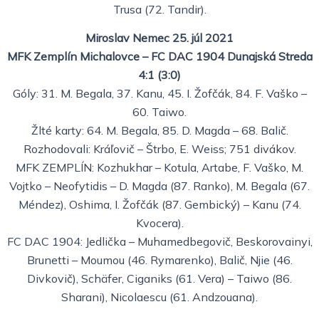
Trusa (72. Tandir).
Miroslav Nemec 25. júl 2021
MFK Zemplín Michalovce – FC DAC 1904 Dunajská Streda
4:1 (3:0)
Góly: 31. M. Begala, 37. Kanu, 45. I. Žofčák, 84. F. Vaško –
60. Taiwo.
Žlté karty: 64. M. Begala, 85. D. Magda – 68. Balič.
Rozhodovali: Kráľovič – Štrbo, E. Weiss; 751 divákov.
MFK ZEMPLÍN: Kozhukhar – Kotula, Artabe, F. Vaško, M.
Vojtko – Neofytidis – D. Magda (87. Ranko), M. Begala (67.
Méndez), Oshima, I. Žofčák (87. Gembický) – Kanu (74.
Kvocera).
FC DAC 1904: Jedlička – Muhamedbegovič, Beskorovainyi,
Brunetti – Moumou (46. Rymarenko), Balič, Njie (46.
Divkovič), Schäfer, Ciganiks (61. Vera) – Taiwo (86.
Sharani), Nicolaescu (61. Andzouana).