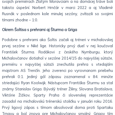
svojich premiérach Zlatým Moravciam a na domácej tráve boli
takisto úspešní. Norbert Hrnčár v marci 2022 a aj Vladimír
Rusnák v poslednom kole minulej sezóny, zvíťazili so svojimi
tímami zhodne – 1:0.
Okrem Šoltisa s prehrami aj Šturma a Griga
Podobne s prehrami ako Šoltis začali aj tréneri v michalovskej
prvej sezóne v Niké lige. Historicky prvý duel v nej koučoval
František Šturma. Rodákovi z českého Nymburgu, ktorý
Michalovčanov dotiahol v sezóne 2014/15 do najvyššej súťaže,
premiéru v najvyššej súťaži znechutila prehra s vtedajším
majstrom AS Trenčín. Jeho zverenci po vyrovnanom priebehu
prehrali 0:1. Jediný gól zápasu zaznamenal v 84. minúte
striedajúci Ryan Koolwijk. Nástupcom Františka Šturmu sa stal
známy Stanislav Griga. Bývalý tréner Žiliny, Slovana Bratislava,
Viktórie Žižkov, Sparty Praha či slovenskej reprezentácie
zasadol na michalovskú trénerskú stoličku v januári roku 2016.
Prvý ligový zápas s tímom absolvoval doma proti Spartaku
Trnavu a bol znova pre Michalovčanov smolný. Grigov tím