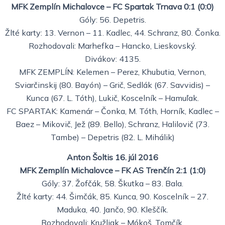
MFK Zemplín Michalovce – FC Spartak Trnava 0:1 (0:0)
Góly: 56. Depetris.
Žlté karty: 13. Vernon – 11. Kadlec, 44. Schranz, 80. Čonka.
Rozhodovali: Marhefka – Hancko, Lieskovský.
Divákov: 4135.
MFK ZEMPLÍN: Kelemen – Perez, Khubutia, Vernon,
Sviarčinskij (80. Bayón) – Grič, Sedlák (67. Savvidis) –
Kunca (67. L. Tóth), Lukič, Koscelník – Hamuľak.
FC SPARTAK: Kamenár – Čonka, M. Tóth, Horník, Kadlec –
Baez – Mikovič, Jež (89. Bello), Schranz, Halilovič (73.
Tambe) – Depetris (82. L. Mihálik)
Anton Šoltis 16. júl 2016
MFK Zemplín Michalovce – FK AS Trenčín 2:1 (1:0)
Góly: 37. Žofčák, 58. Škutka – 83. Bala.
Žlté karty: 44. Šimčák, 85. Kunca, 90. Koscelník – 27.
Maduka, 40. Jančo, 90. Kleščík.
Rozhodovali: Kružliak – Mókoš, Tomčík.