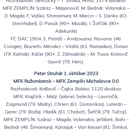
Rozhodovali: Gemzický – T. Straka, Hrmo, 1374 divákov.
MFK ZEMPLÍN: Száraz – Marjanovič, M. Bednár, Volanakis –
D. Magda, F. Vaško, Shimamura, M. Marcin – S. Danko (63.
Steinhübel), D. Pavúk (90+. Musák), I. Žofčák (90+.
Adekunle)
FC DAC 1904: S. Petráš – Andzouana, Risvanis (46.
Csinger), Brunetti, Méndez – Vitális (61. Ramadan), Dimun
(79. Kalmár), Káčer (90+. Z. Záhradník) – M. Trusa, Krstovič,
Gavrič (79. Herc).
Peter Struhár 1. október 2023
MFK Ružomberok – MFK Zemplín Michalovce 0:0
Rozhodovali: Kráľovič – Čajka, Bobko, 1120 divákov.
MFK: Krajčírik – Malý, Gabriel, Selecký – Lavrinčík,
Zsigmund (79. Múdry), Chrien (61. Domonkos), Luterán –
Gerec (79. Boďa), Hladík (61. Chobot), Šefčík (79. Tučný).
MFK ZEMPLÍN: Száraz – Magda, Volanakis, Jeřábek, Bahi –
Bednár (46. Šimamura), Karasjuk – Van Kessel (81. Šimko),