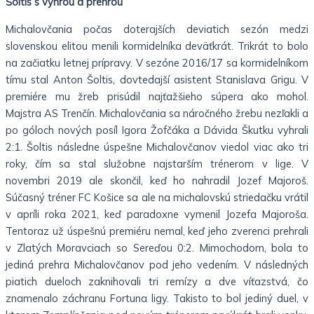
Šoltis s výhrou a prehrou
Michalovčania počas doterajších deviatich sezón medzi
slovenskou elitou menili kormidelníka deväťkrát. Trikrát to bolo
na začiatku letnej prípravy. V sezóne 2016/17 sa kormidelníkom
tímu stal Anton Šoltis, dovtedajší asistent Stanislava Grigu. V
premiére mu žreb prisúdil najťažšieho súpera ako mohol.
Majstra AS Trenčín. Michalovčania sa náročného žrebu nezľakli a
po góloch nových posíl Igora Žofčáka a Dávida Škutku vyhrali
2:1. Šoltis následne úspešne Michalovčanov viedol viac ako tri
roky, čím sa stal služobne najstarším trénerom v lige. V
novembri 2019 ale skončil, keď ho nahradil Jozef Majoroš.
Súčasný tréner FC Košice sa ale na michalovskú striedačku vrátil
v apríli roka 2021, keď paradoxne vymenil Jozefa Majoroša.
Tentoraz už úspešnú premiéru nemal, keď jeho zverenci prehrali
v Zlatých Moravciach so Sereďou 0:2. Mimochodom, bola to
jediná prehra Michalovčanov pod jeho vedením. V následných
piatich dueloch zaknihovali tri remízy a dve víťazstvá, čo
znamenalo záchranu Fortuna ligy. Takisto to bol jediný duel, v