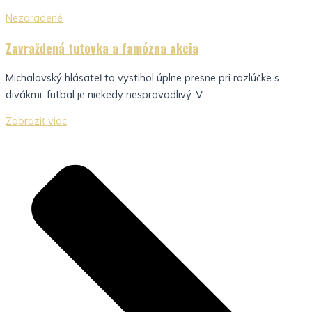
Nezaradené
Zavraždená tutovka a famózna akcia
Michalovský hlásateľ to vystihol úplne presne pri rozlúčke s
divákmi: futbal je niekedy nespravodlivý. V...
Zobraziť viac