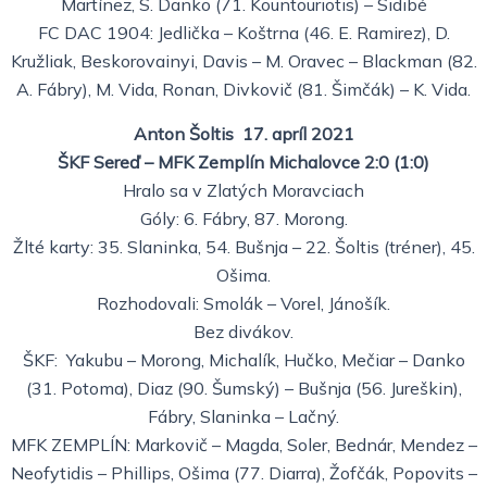
Martínez, S. Danko (71. Kountouriotis) – Sidibé
FC DAC 1904: Jedlička – Koštrna (46. E. Ramirez), D.
Kružliak, Beskorovainyi, Davis – M. Oravec – Blackman (82.
A. Fábry), M. Vida, Ronan, Divkovič (81. Šimčák) – K. Vida.
Anton Šoltis 17. apríl 2021
ŠKF Sereď – MFK Zemplín Michalovce 2:0 (1:0)
Hralo sa v Zlatých Moravciach
Góly: 6. Fábry, 87. Morong.
Žlté karty: 35. Slaninka, 54. Bušnja – 22. Šoltis (tréner), 45.
Ošima.
Rozhodovali: Smolák – Vorel, Jánošík.
Bez divákov.
ŠKF: Yakubu – Morong, Michalík, Hučko, Mečiar – Danko
(31. Potoma), Diaz (90. Šumský) – Bušnja (56. Jureškin),
Fábry, Slaninka – Lačný.
MFK ZEMPLÍN: Markovič – Magda, Soler, Bednár, Mendez –
Neofytidis – Phillips, Ošima (77. Diarra), Žofčák, Popovits –