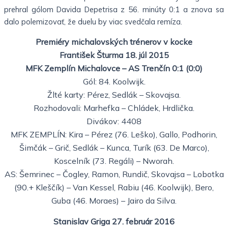
prehral gólom Davida Depetrisa z 56. minúty 0:1 a znova sa
dalo polemizovať, že duelu by viac svedčala remíza.
Premiéry michalovských trénerov v kocke
František Šturma 18. júl 2015
MFK Zemplín Michalovce – AS Trenčín 0:1 (0:0)
Gól: 84. Koolwijk.
Žlté karty: Pérez, Sedlák – Skovajsa.
Rozhodovali: Marhefka – Chládek, Hrdlička.
Divákov: 4408
MFK ZEMPLÍN: Kira – Pérez (76. Leško), Gallo, Podhorin,
Šimčák – Grič, Sedlák – Kunca, Turík (63. De Marco),
Koscelník (73. Regáli) – Nworah.
AS: Šemrinec – Čogley, Ramon, Rundič, Skovajsa – Lobotka
(90.+ Kleščík) – Van Kessel, Rabiu (46. Koolwijk), Bero,
Guba (46. Moraes) – Jairo da Silva.
Stanislav Griga 27. február 2016