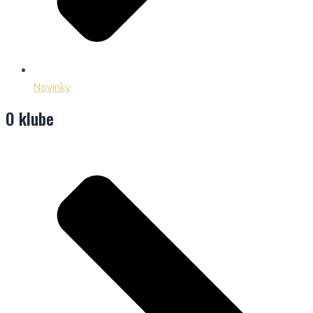
Novinky
O klube