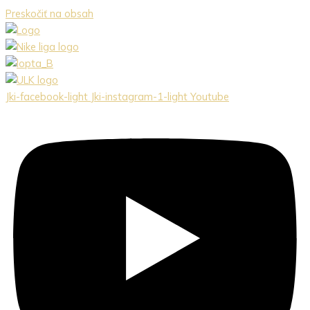
Preskočiť na obsah
Jki-facebook-light
Jki-instagram-1-light
Youtube