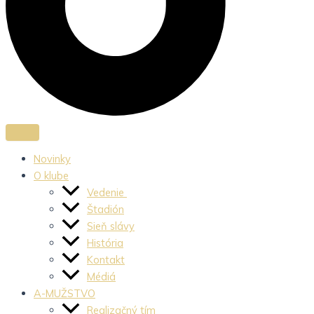
Novinky
O klube
Vedenie
Štadión
Sieň slávy
História
Kontakt
Médiá
A-MUŽSTVO
Realizačný tím