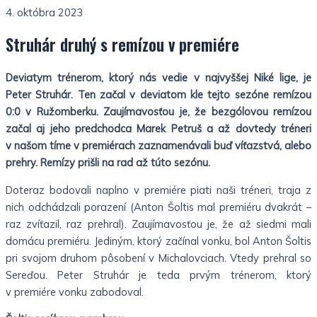
4. októbra 2023
Struhár druhý s remízou v premiére
Deviatym trénerom, ktorý nás vedie v najvyššej Niké lige, je
Peter Struhár. Ten začal v deviatom kle tejto sezóne remízou
0:0 v Ružomberku. Zaujímavosťou je, že bezgólovou remízou
začal aj jeho predchodca Marek Petruš a až dovtedy tréneri
v našom tíme v premiérach zaznamenávali buď víťazstvá, alebo
prehry. Remízy prišli na rad až túto sezónu.
Doteraz bodovali naplno v premiére piati naši tréneri, traja z
nich odchádzali porazení (Anton Šoltis mal premiéru dvakrát –
raz zvíťazil, raz prehral). Zaujímavosťou je, že až siedmi mali
domácu premiéru. Jediným, ktorý začínal vonku, bol Anton Šoltis
pri svojom druhom pôsobení v Michalovciach. Vtedy prehral so
Sereďou. Peter Struhár je teda prvým trénerom, ktorý
v premiére vonku zabodoval.