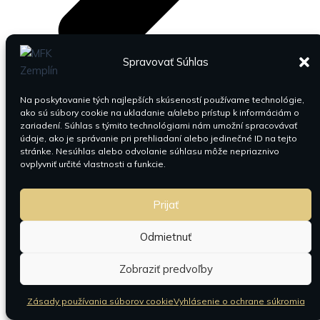
Spravovať Súhlas
Na poskytovanie tých najlepších skúseností používame technológie,
ako sú súbory cookie na ukladanie a/alebo prístup k informáciám o
Zápasy
zariadení. Súhlas s týmito technológiami nám umožní spracovávať
údaje, ako je správanie pri prehliadaní alebo jedinečné ID na tejto
stránke. Nesúhlas alebo odvolanie súhlasu môže nepriaznivo
ovplyvniť určité vlastnosti a funkcie.
Prijať
Odmietnuť
Zobraziť predvoľby
Zásady používania súborov cookie
Vyhlásenie o ochrane súkromia