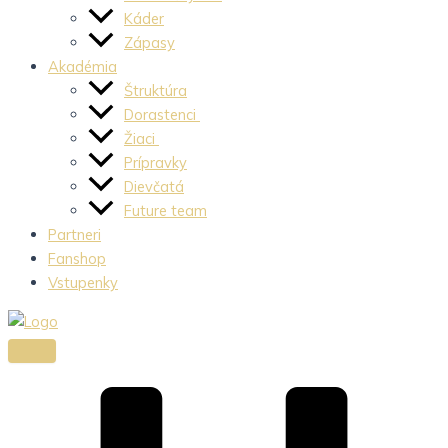
Káder
Zápasy
Akadémia
Štruktúra
Dorastenci
Žiaci
Prípravky
Dievčatá
Future team
Partneri
Fanshop
Vstupenky