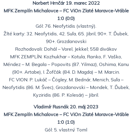
Norbert Hrnčár 19. marec 2022
MFK Zemplín Michalovce – FC ViOn Zlaté Moravce-Vráble
1:0 (0:0)
Gól: 76. Neofytidis (vlastný).
Žlté karty: 32. Neofytidis, 42. Suľa, 65. Jibril, 90+. T. Ďubek,
90+. Grozdanovski
Rozhodovali: Dohál – Vorel, Jekkel; 558 divákov
MFK ZEMPLÍN: Kozhukhar – Kotula, Ranko, F. Vaško,
Méndez – M. Begala – Popovits (87. Yilmaz), Oshima, Kanu
(90+. Artabe), I. Žofčák (84. D. Magda) – M. Marcin.
FC VION: P. Lukáč – Čögley, M. Bednár, Menich, Suľa –
Neofytidis (86. M. Švec), Grozdanovski – Mondek, T. Ďubek,
Kyziridis (86. P. Kolesár) – Jibril.
Vladimír Rusnák 20. máj 2023
MFK Zemplín Michalovce – FC ViOn Zlaté Moravce-Vráble
1:0 (1:0)
Gól: 5. vlastný Toml