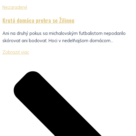
Nezaradené
Krutá domáca prehra so Žilinou
Ani na druhý pokus sa michalovským futbalistom nepodarilo
skórovať ani bodovať. Hoci v nedeľňajšom domácom...
Zobraziť viac