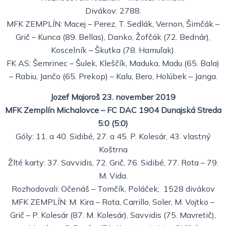
Divákov: 2788.
MFK ZEMPLÍN: Macej – Perez, T. Sedlák, Vernon, Šimčák –
Grič – Kunca (89. Bellas), Danko, Žofčák (72. Bednár),
Koscelník – Škutka (78. Hamuľak).
FK AS: Šemrinec – Šulek, Kleščík, Maduka, Madu (65. Bala)
– Rabiu, Jančo (65. Prekop) – Kalu, Bero, Holúbek – Janga.
Jozef Majoroš 23. november 2019
MFK Zemplín Michalovce – FC DAC 1904 Dunajská Streda
5:0 (5:0)
Góly: 11. a 40. Sidibé, 27. a 45. P. Kolesár, 43. vlastný
Koštrna
Žlté karty: 37. Savvidis, 72. Grič, 76. Sidibé, 77. Rota – 79.
M. Vida.
Rozhodovali: Očenáš – Tomčík, Poláček; 1528 divákov
MFK ZEMPLÍN: M. Kira – Rota, Carrillo, Soler, M. Vojtko –
Grič – P. Kolesár (87. M. Kolesár), Savvidis (75. Mavretič),