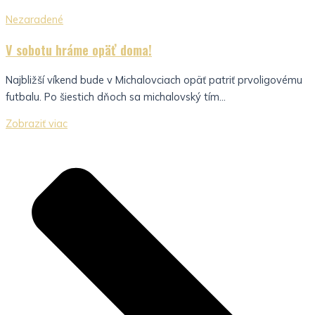
Nezaradené
V sobotu hráme opäť doma!
Najbližší víkend bude v Michalovciach opäť patriť prvoligovému
futbalu. Po šiestich dňoch sa michalovský tím...
Zobraziť viac