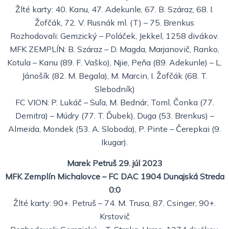
Žlté karty: 40. Kanu, 47. Adekunle, 67. B. Száraz, 68. I.
Žofčák, 72. V. Rusnák ml. (T) – 75. Brenkus
Rozhodovali: Gemzický – Poláček, Jekkel, 1258 divákov.
MFK ZEMPLÍN: B. Száraz – D. Magda, Marjanovič, Ranko,
Kotula – Kanu (89. F. Vaško), Njie, Peňa (89. Adekunle) – L.
Jánošík (82. M. Begala), M. Marcin, I. Žofčák (68. T.
Slebodník)
FC VION: P. Lukáč – Suľa, M. Bednár, Toml, Čonka (77.
Demitra) – Múdry (77. T. Ďubek), Duga (53. Brenkus) –
Almeida, Mondek (53. A. Sloboda), P. Pinte – Čerepkai (9.
Ikugar).
Marek Petruš 29. júl 2023
MFK Zemplín Michalovce – FC DAC 1904 Dunajská Streda
0:0
Žlté karty: 90+. Petruš – 74. M. Trusa, 87. Csinger, 90+.
Krstovič