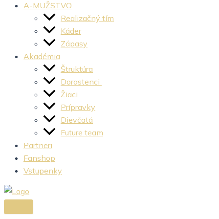
A-MUŽSTVO
Realizačný tím
Káder
Zápasy
Akadémia
Štruktúra
Dorastenci
Žiaci
Prípravky
Dievčatá
Future team
Partneri
Fanshop
Vstupenky