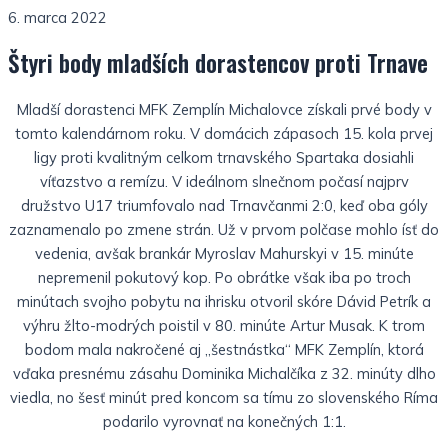
6. marca 2022
Štyri body mladších dorastencov proti Trnave
Mladší dorastenci MFK Zemplín Michalovce získali prvé body v
tomto kalendárnom roku. V domácich zápasoch 15. kola prvej
ligy proti kvalitným celkom trnavského Spartaka dosiahli
víťazstvo a remízu. V ideálnom slnečnom počasí najprv
družstvo U17 triumfovalo nad Trnavčanmi 2:0, keď oba góly
zaznamenalo po zmene strán. Už v prvom polčase mohlo ísť do
vedenia, avšak brankár Myroslav Mahurskyi v 15. minúte
nepremenil pokutový kop. Po obrátke však iba po troch
minútach svojho pobytu na ihrisku otvoril skóre Dávid Petrík a
výhru žlto-modrých poistil v 80. minúte Artur Musak. K trom
bodom mala nakročené aj „šestnástka“ MFK Zemplín, ktorá
vďaka presnému zásahu Dominika Michalčíka z 32. minúty dlho
viedla, no šesť minút pred koncom sa tímu zo slovenského Ríma
podarilo vyrovnať na konečných 1:1.