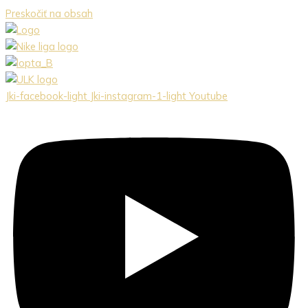
Preskočiť na obsah
Jki-facebook-light
Jki-instagram-1-light
Youtube