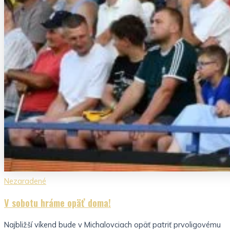
Nezaradené
V sobotu hráme opäť doma!
Najbližší víkend bude v Michalovciach opäť patriť prvoligovému