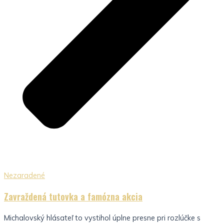
Nezaradené
Zavraždená tutovka a famózna akcia
Michalovský hlásateľ to vystihol úplne presne pri rozlúčke s