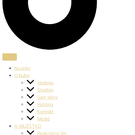
Novinky
O klube
Vedenie
Štadión
Sieň slávy
História
Kontakt
Médiá
A-MUŽSTVO
Realizačný tím