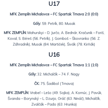
U17
MFK Zemplín Michalovce – FC Spartak Trnava 2:0 (0:0)
Góly:
59. Petrík, 80. Musak
MFK ZEMPLÍN:
Mahurskyi – D. Jurčo, A. Bednár, Kračunik – Foriš,
Koval, S. Béreš (56. Petrík), J. Gomboš – Škovranko (56. Z.
Záhradník), Musak (84. Martiček), Šivák (78. Kirňák)
U16
MFK Zemplín Michalovce – FC Spartak Trnava 1:1 (1:0)
Góly:
32. Michalčík – 74. F. Nagy
ČK:
75. Šadibol (Trnava)
MFK ZEMPLÍN:
Vrabeľ – Lešo (49. Sojka), A. Kornúc, J. Pavúk,
Švanda – Borynský – L. Dzurjo, Oráč (63. Nináč), Michalčík,
Zvalčák – Pado (63. Hrunka)