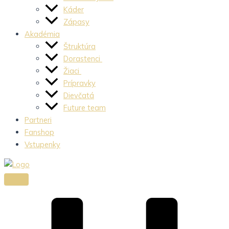
Káder
Zápasy
Akadémia
Štruktúra
Dorastenci
Žiaci
Prípravky
Dievčatá
Future team
Partneri
Fanshop
Vstupenky