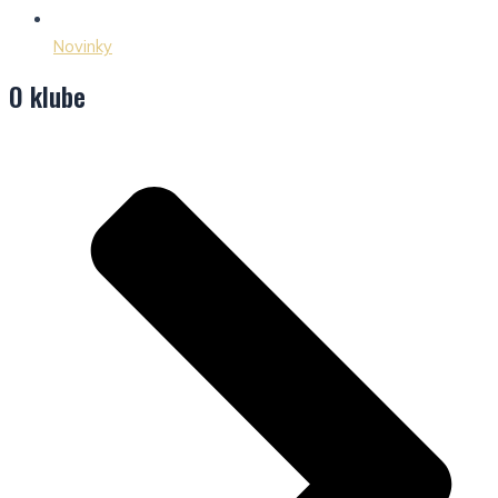
Novinky
O klube