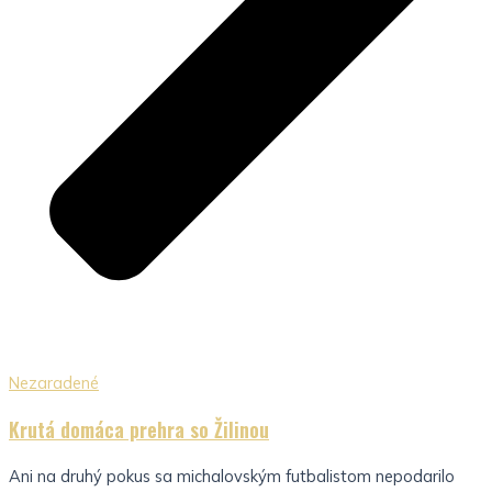
Nezaradené
Krutá domáca prehra so Žilinou
Ani na druhý pokus sa michalovským futbalistom nepodarilo