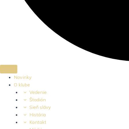
Novinky
O klube
Vedenie
Štadión
Sieň slávy
História
Kontakt