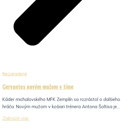
Nezaradené
Cervantes novým mužom v tíme
Káder michalovského MFK Zemplín sa rozrástol o ďalšieho
hráča. Novým mužom v košiari trénera Antona Šoltisa je...
Zobraziť viac