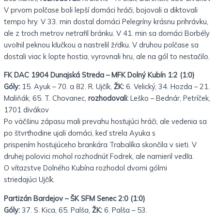
V prvom polčase boli lepší domáci hráči, bojovali a diktovali
tempo hry. V 33. min dostal domáci Pelegríny krásnu prihrávku,
ale z troch metrov netrafil bránku. V 41. min sa domáci Borbély
uvoľnil peknou kľučkou a nastrelil žŕdku. V druhou polčase sa
dostali viac k lopte hostia, vyrovnali hru, ale na gól to nestačilo.
FK DAC 1904 Dunajská Streda – MFK Dolný Kubín 1:2 (1:0)
Góly:
15. Ayuk – 70. a 82. R. Ujčík,
ŽK:
6. Velický, 34. Hozda – 21.
Maliňák, 65. T. Chovanec,
rozhodovali:
Leško –
Bednár, Petríček,
1701 divákov
Po väčšinu zápasu mali prevahu hosťujúci hráči, ale vedenia sa
po štvrťhodine ujali domáci, keď strela Ayuka s
prispením hosťujúceho brankára Trabalíka skončila v sieti. V
druhej polovici mohol rozhodnúť Fodrek, ale namieril vedľa.
O víťazstve Dolného Kubína rozhodol dvomi gólmi
striedajúci Ujčík.
Partizán Bardejov – ŠK SFM Senec 2:0 (1:0)
Góly:
37. S. Kica, 65. Palša,
ŽK:
6. Palša – 53.