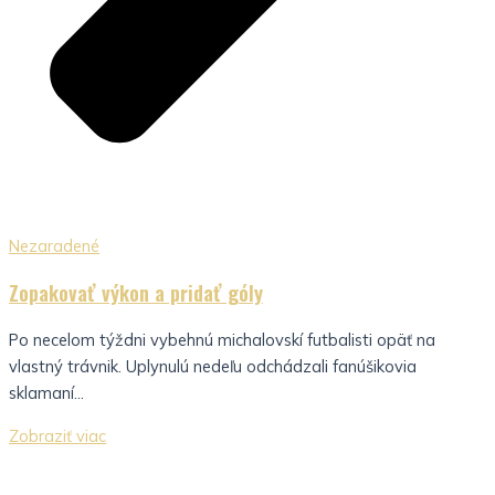
Nezaradené
Zopakovať výkon a pridať góly
Po necelom týždni vybehnú michalovskí futbalisti opäť na
vlastný trávnik. Uplynulú nedeľu odchádzali fanúšikovia
sklamaní...
Zobraziť viac