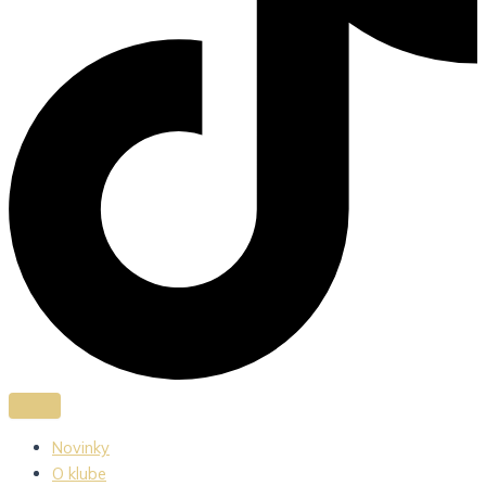
Novinky
O klube