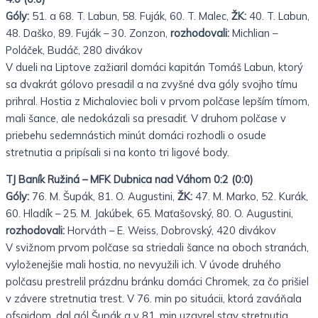
Góly:
51. a 68. T. Labun, 58. Fuják, 60. T. Malec,
ŽK:
40. T. Labun,
48. Daško, 89. Fuják – 30. Zonzon,
rozhodovali:
Michlian –
Poláček, Budáč, 280 divákov
V dueli na Liptove zažiaril domáci kapitán Tomáš Labun, ktorý
sa dvakrát gólovo presadil a na zvyšné dva góly svojho tímu
prihral. Hostia z Michaloviec boli v prvom polčase lepším tímom,
mali šance, ale nedokázali sa presadiť. V
druhom polčase v
priebehu sedemnástich minút domáci rozhodli o osude
stretnutia a pripísali si na konto tri ligové body.
TJ Baník Ružiná – MFK Dubnica nad Váhom 0:2 (0:0)
Góly:
76. M. Šupák, 81. O. Augustini,
ŽK:
47. M. Marko, 52. Kurák,
60. Hladík – 25. M. Jakúbek, 65. Maťašovský, 80. O. Augustini,
rozhodovali:
Horváth – E. Weiss, Dobrovský, 420 divákov
V svižnom prvom polčase sa striedali šance na oboch stranách,
vyloženejšie mali hostia, no nevyužili ich. V úvode druhého
polčasu prestrelil prázdnu bránku domáci Chromek, za čo prišiel
v závere stretnutia trest. V 76. min po situácii, ktorá zaváňala
ofsajdom, dal gól Šupák a v 81. min uzavrel stav stretnutia