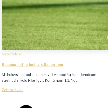
Nezaradené
Domáca deľba bodov s Komárnom
Michalovskí futbalisti remizovali v sobotňajšom domácom
stretnutí 3. kola Niké ligy s Komárnom 1:1. Na...
Zobraziť viac