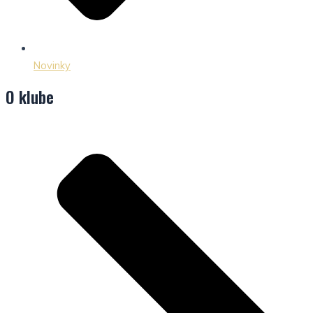
Novinky
O klube