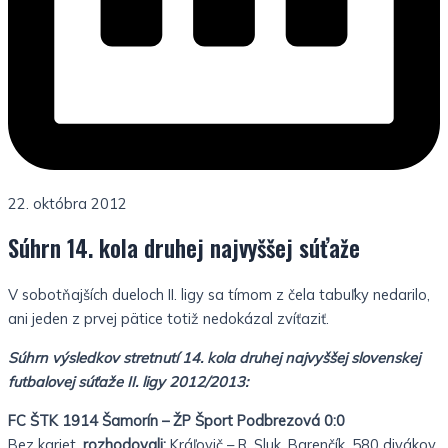
22. októbra 2012
Súhrn 14. kola druhej najvyššej súťaže
V sobotňajších dueloch II. ligy sa tímom z čela tabuľky nedarilo,
ani jeden z prvej pätice totiž nedokázal zvíťaziť.
Súhrn výsledkov stretnutí 14. kola druhej najvyššej slovenskej
futbalovej súťaže II. ligy 2012/2013:
FC ŠTK 1914 Šamorín – ŽP Šport Podbrezová 0:0
Bez kariet,
rozhodovali:
Kráľovič – R. Sluk, Barenčík, 580 divákov