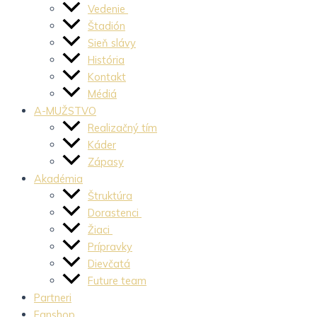
Vedenie
Štadión
Sieň slávy
História
Kontakt
Médiá
A-MUŽSTVO
Realizačný tím
Káder
Zápasy
Akadémia
Štruktúra
Dorastenci
Žiaci
Prípravky
Dievčatá
Future team
Partneri
Fanshop