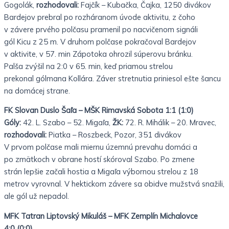
Gogolák,
rozhodovali:
Fajčík – Kubačka, Čajka, 1250 divákov
Bardejov prebral po rozháranom úvode aktivitu, z čoho
v závere prvého polčasu pramenil po nacvičenom signáli
gól
Kicu z 25 m. V druhom polčase pokračoval Bardejov
v aktivite, v 57. min Zápotoka ohrozil súperovu bránku.
Palša
zvýšil na 2:0 v 65. min, keď priamou strelou
prekonal gólmana Kollára. Záver stretnutia priniesol ešte šancu
na
domácej strane.
FK Slovan Duslo Šaľa – MŠK Rimavská Sobota 1:1 (1:0)
Góly:
42. L. Szabo – 52. Migaľa,
ŽK:
72. R. Mihálik – 20. Mravec,
rozhodovali:
Piatka – Roszbeck, Pozor, 351 divákov
V prvom polčase mali miernu územnú prevahu domáci a
po zmätkoch v obrane hostí skóroval Szabo. Po zmene
strán
lepšie začali hostia a Migaľa výbornou strelou z 18
metrov vyrovnal. V hektickom závere sa obidve mužstvá snažili,
ale gól už nepadol.
MFK Tatran Liptovský Mikuláš – MFK Zemplín Michalovce
4:0 (0:0)