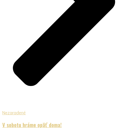
Nezaradené
V sobotu hráme opäť doma!