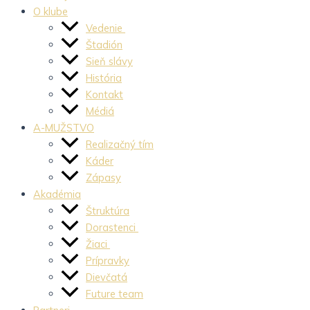
O klube
Vedenie
Štadión
Sieň slávy
História
Kontakt
Médiá
A-MUŽSTVO
Realizačný tím
Káder
Zápasy
Akadémia
Štruktúra
Dorastenci
Žiaci
Prípravky
Dievčatá
Future team