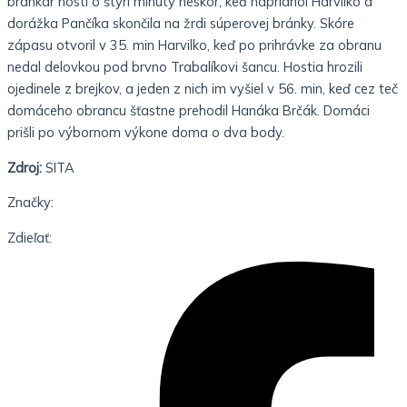
brankár hostí o štyri minúty neskôr, keď napriahol Harvilko a
dorážka Pančíka skončila na žrdi súperovej
bránky. Skóre
zápasu otvoril v 35. min Harvilko, keď po prihrávke za obranu
nedal delovkou pod brvno Trabalíkovi
šancu. Hostia hrozili
ojedinele z brejkov, a jeden z nich im vyšiel v 56. min, keď cez teč
domáceho obrancu šťastne
prehodil Hanáka Brčák. Domáci
prišli po výbornom výkone doma o dva body.
Zdroj:
SITA
Značky:
Zdieľať: