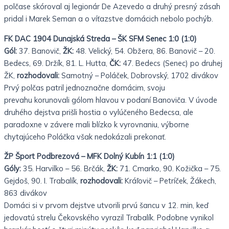
polčase
skóroval aj legionár De Azevedo a druhý presný zásah
pridal i Marek Seman a o víťazstve domácich nebolo pochýb.
FK DAC 1904 Dunajská Streda – ŠK SFM Senec 1:0 (1:0)
Gól:
37. Banovič,
ŽK:
48. Velický, 54. Obžera, 86. Banovič – 20.
Bedecs, 69. Držík, 81. L. Hutta,
ČK:
47. Bedecs (Senec) po druhej
ŽK,
rozhodovali:
Samotný – Poláček, Dobrovský, 1702 divákov
Prvý polčas patril jednoznačne domácim, svoju
prevahu korunovali gólom hlavou v podaní Banoviča. V úvode
druhého
dejstva prišli hostia o vylúčeného Bedecsa, ale
paradoxne v závere mali blízko k vyrovnaniu, výborne
chytajúceho Poláčka však nedokázali prekonať.
ŽP Šport Podbrezová – MFK Dolný Kubín 1:1 (1:0)
Góly:
35. Harvilko – 56. Brčák,
ŽK:
71. Cmarko, 90. Kožička – 75.
Gejdoš, 90. I. Trabalík,
rozhodovali:
Kráľovič – Petríček, Žákech,
863 divákov
Domáci si v prvom dejstve utvorili prvú šancu v 12. min, keď
jedovatú strelu Čekovského vyrazil Trabalík. Podobne
vynikol