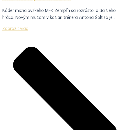
Káder michalovského MFK Zemplín sa rozrástol o ďalšieho
hráča. Novým mužom v košiari trénera Antona Šoltisa je...
Zobraziť viac