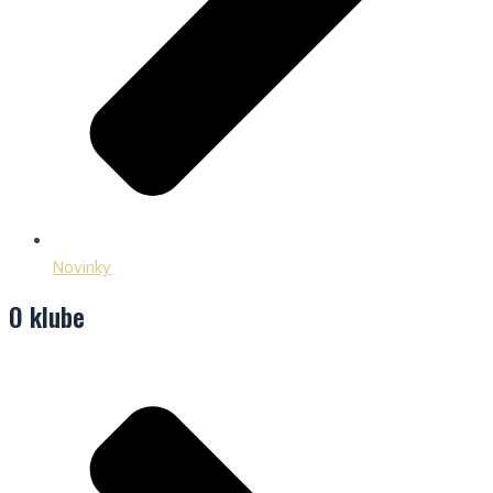
Novinky
O klube