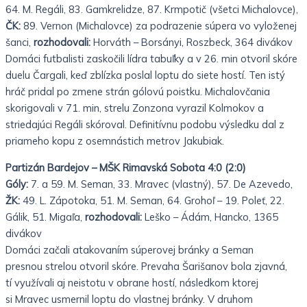
64. M. Regáli, 83. Gamkrelidze, 87. Krmpotič (všetci
Michalovce),
ČK:
89. Vernon (Michalovce) za podrazenie súpera vo vyloženej
šanci,
rozhodovali:
Horváth – Borsányi,
Roszbeck, 364 divákov
Domáci futbalisti zaskočili lídra tabuľky a v 26. min otvoril skóre
duelu Čargali, keď zblízka poslal loptu do siete hostí. Ten istý
hráč pridal po zmene strán gólovú poistku. Michalovčania
skorigovali v 71. min, strelu Zonzona vyrazil Kolmokov a
striedajúci Regáli skóroval. Definitívnu podobu výsledku dal z
priameho kopu z osemnástich metrov
Jakubiak.
Partizán Bardejov – MŠK Rimavská Sobota 4:0 (2:0)
Góly:
7. a 59. M. Seman, 33. Mravec (vlastný), 57. De Azevedo,
ŽK:
49. L. Zápotoka, 51. M. Seman, 64. Grohoľ – 19.
Poleť, 22.
Gálik, 51. Migaľa,
rozhodovali:
Leško – Ádám, Hancko, 1365
divákov
Domáci začali atakovaním súperovej bránky a Seman
presnou strelou otvoril skóre. Prevaha Šarišanov bola zjavná,
tí
využívali aj neistotu v obrane hostí, následkom ktorej
si Mravec usmernil loptu do vlastnej bránky. V druhom