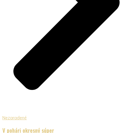
Nezaradené
V pohári okresný súper