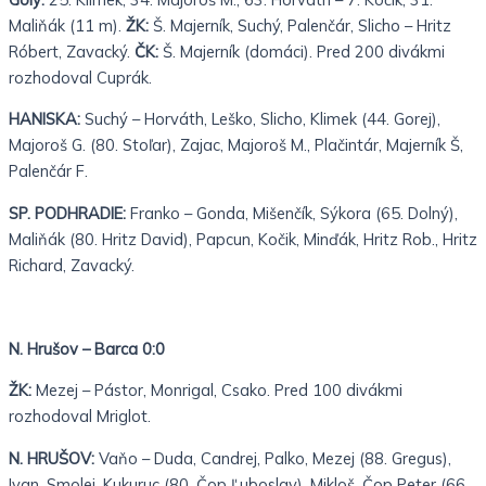
Maliňák (11 m).
ŽK:
Š. Majerník, Suchý, Palenčár, Slicho – Hritz
Róbert, Zavacký.
ČK:
Š. Majerník (domáci). Pred 200 divákmi
rozhodoval Cuprák.
HANISKA:
Suchý – Horváth, Leško, Slicho, Klimek (44. Gorej),
Majoroš G. (80. Stoľar), Zajac, Majoroš M., Plačintár, Majerník Š,
Palenčár F.
SP. PODHRADIE:
Franko – Gonda, Mišenčík, Sýkora (65. Dolný),
Maliňák (80. Hritz David), Papcun, Kočik, Minďák, Hritz Rob., Hritz
Richard, Zavacký.
N. Hrušov – Barca 0:0
ŽK:
Mezej – Pástor, Monrigal, Csako. Pred 100 divákmi
rozhodoval Mriglot.
N. HRUŠOV:
Vaňo – Duda, Candrej, Palko, Mezej (88. Gregus),
Ivan, Smolej, Kukuruc (80. Čop Ľuboslav), Mikloš, Čop Peter (66.