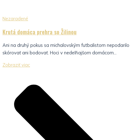
Nezaradené
Krutá domáca prehra so Žilinou
Ani na druhý pokus sa michalovským futbalistom nepodarilo
skórovať ani bodovať. Hoci v nedeľňajšom domácom...
Zobraziť viac