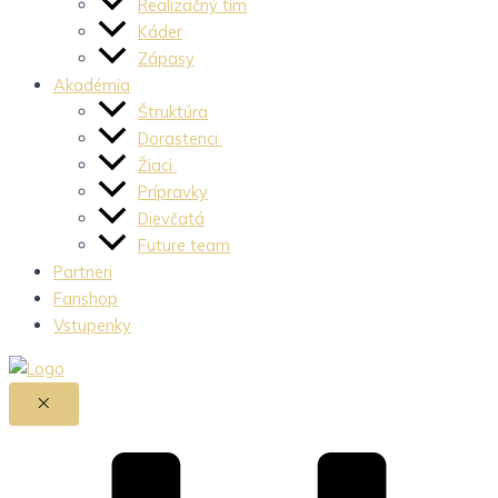
Realizačný tím
Káder
Zápasy
Akadémia
Štruktúra
Dorastenci
Žiaci
Prípravky
Dievčatá
Future team
Partneri
Fanshop
Vstupenky