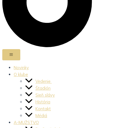
Novinky
O klube
Vedenie
Štadión
Sieň slávy
História
Kontakt
Médiá
A-MUŽSTVO