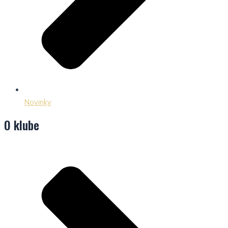
Novinky
O klube