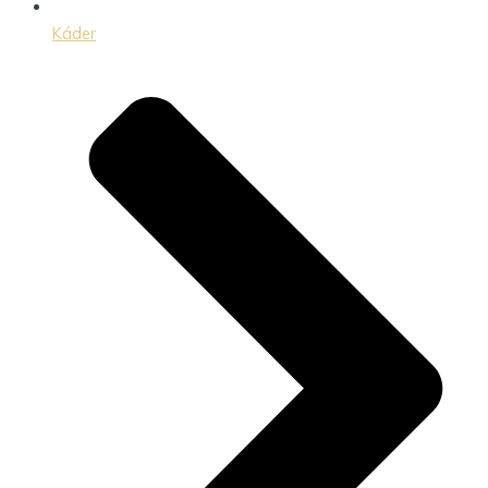
Káder