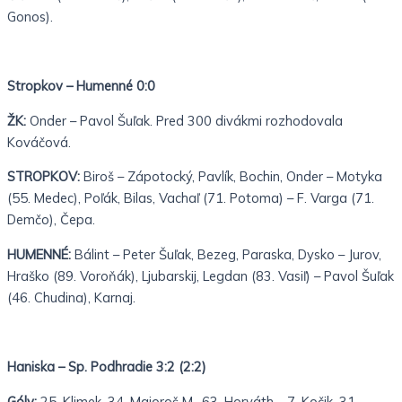
Gonos).
Stropkov – Humenné 0:0
ŽK:
Onder – Pavol Šuľak. Pred 300 divákmi rozhodovala
Kováčová.
STROPKOV:
Biroš – Zápotocký, Pavlík, Bochin, Onder – Motyka
(55. Medec), Poľák, Bilas, Vachaľ (71. Potoma) – F. Varga (71.
Demčo), Čepa.
HUMENNÉ:
Bálint – Peter Šuľak, Bezeg, Paraska, Dysko – Jurov,
Hraško (89. Voroňák), Ljubarskij, Legdan (83. Vasiľ) – Pavol Šuľak
(46. Chudina), Karnaj.
Haniska – Sp. Podhradie 3:2 (2:2)
Góly:
25. Klimek, 34. Majoroš M., 63. Horváth – 7. Kočik, 31.