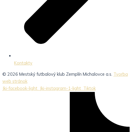
Kontakty
© 2026 Mestský futbalový klub Zemplín Michalovce a.s.
Tvorba
web stránok
Jki-facebook-light
Jki-instagram-1-light
Tiktok