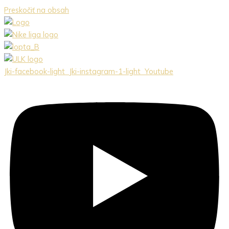
Preskočiť na obsah
Jki-facebook-light
Jki-instagram-1-light
Youtube