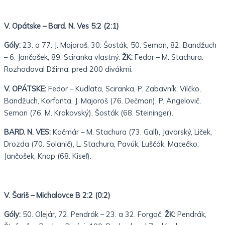
V. Opátske – Bard. N. Ves 5:2 (2:1)
Góly:
23. a 77. J. Majoroš, 30. Šosták, 50. Seman, 82. Bandžuch
– 6. Jančošek, 89. Sciranka vlastný.
ŽK:
Fedor – M. Stachura.
Rozhodoval Džima, pred 200 divákmi.
V. OPÁTSKE:
Fedor – Kudlata, Sciranka, P. Zabavník, Vilčko,
Bandžuch, Korfanta, J. Majoroš (76. Dečman), P. Angelovič,
Seman (76. M. Krakovský), Šosták (68. Steininger).
BARD. N. VES:
Kačmár – M. Stachura (73. Gall), Javorský, Liček,
Drozda (70. Solanič), L. Stachura, Pavúk, Luščák, Macečko,
Jančošek, Knap (68. Kiseľ).
V. Šariš – Michalovce B 2:2 (0:2)
Góly:
50. Olejár, 72. Pendrák – 23. a 32. Forgač.
ŽK:
Pendrák,