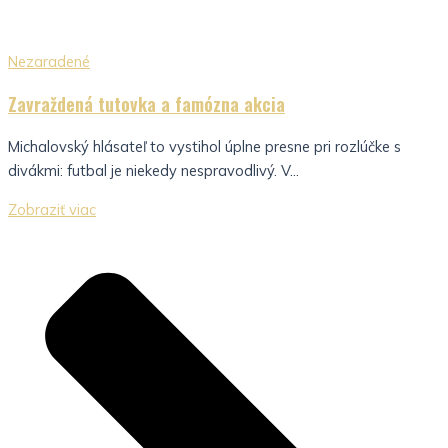
Nezaradené
Zavraždená tutovka a famózna akcia
Michalovský hlásateľ to vystihol úplne presne pri rozlúčke s
divákmi: futbal je niekedy nespravodlivý. V...
Zobraziť viac