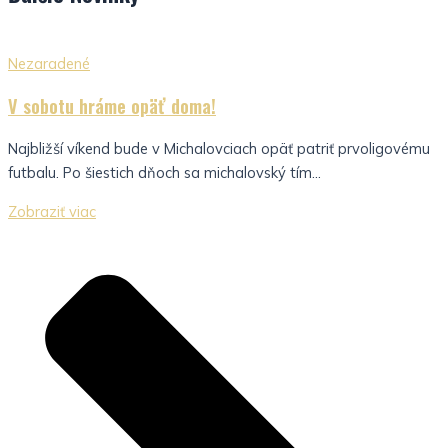
Nezaradené
V sobotu hráme opäť doma!
Najbližší víkend bude v Michalovciach opäť patriť prvoligovému
futbalu. Po šiestich dňoch sa michalovský tím...
Zobraziť viac