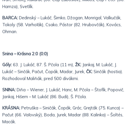
Hamza), Svetlík.
BARCA:
Dedinský – Lukáč, Šimko, Džogan, Monrigal, Valkučák,
Tokoly (58. Varhoľák), Csako, Pástor (82. Hrubovčák), Kovács,
Ohman.
Snina – Krásna 2:0 (0:0)
Góly:
63. J. Lukáč, 87. Š. Pčola (11 m),
ŽK:
Jankaj, M. Lukáč, J.
Lukáč – Sinčák, Pačut, Čopák, Madar, Jurek,
ČK:
Sinčák (hostia).
Rozhodoval Maliňák, pred 500 divákmi.
SNINA:
Diňa – Wiener, J. Lukáč, Hanc, M. Pčola – Štofík, Popovič,
Jankaj, Hišem – M. Lukáč (86. Budi), Š. Pčola.
KRÁSNA:
Petruška – Siničák, Čopák, Grác, Grejták (75. Kunca) –
Pačut (66. Vaľovský), Boda, Jurek, Madar (88. Kalinka) – Šoltés,
Macák.