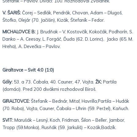
Štefaník – Pavlov. Diváci: 100. Rozhodoval Zvolánek.
V. ŠARIŠ:
Čorej – Sedlák, Pendrák, Chovan, Adam – Dlugoš,
Štofko, Olejár (70. Jačišin), Kizák, Štefaník – Fedor.
MICHALOVCE B:
J. Brudňak – V. Kostovčík, Kokočák, Podhorín, S.
Danko – A. Ceesay, L. Forgáč, Ďuďa (62. D. Lorinc), Jacko (65. M.
Hreha), A. Devečka – Pavlov.
Giraltovce – Svit 4:0 (1:0)
Góly:
53. a 73. Čabala, 40. Cauner, 47, Vojta.
ŽK:
Partila
(domáci). Pred 200 divákmi rozhodoval Biroš.
GIRALTOVCE:
Štefaník – Bednár, Mitaľ, Havrilla,Partila – Hudák
(70. Roba), Vojta, Cauner, Čabala – Uhrin (59. Peržel), Kaňuch.
SVIT:
Marušák – Lesný, Koch, Fridman, Šilon – Beller, Jambor,
Tropp (59.Monka), Rusňák (59. Jarkuliš) – Kozák,Badzík.