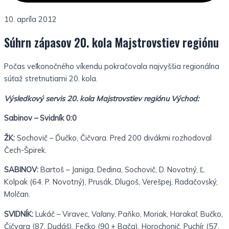
10. apríla 2012
Súhrn zápasov 20. kola Majstrovstiev regiónu
Počas veľkonočného víkendu pokračovala najvyššia regionálna
súťaž stretnutiami 20. kola.
Výsledkový servis 20. kola Majstrovstiev regiónu Východ:
Sabinov – Svidník 0:0
ŽK:
Sochovič – Ďučko, Čičvara. Pred 200 divákmi rozhodoval
Čech-Špirek.
SABINOV:
Bartoš – Janiga, Dedina, Sochovič, D. Novotný, Ľ.
Kolpak (64. P. Novotný), Prusák, Dlugoš, Verešpej, Radačovský,
Molčan.
SVIDNÍK:
Lukáč – Viravec, Vaľany, Paňko, Moriak, Harakaľ, Bučko,
Čičvara (87. Dudáš), Fečko (90.+ Bača), Horochonič, Puchír (57.