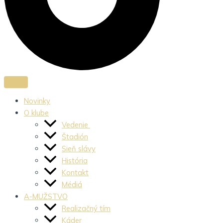
Novinky
O klube
Vedenie
Štadión
Sieň slávy
História
Kontakt
Médiá
A-MUŽSTVO
Realizačný tím
Káder