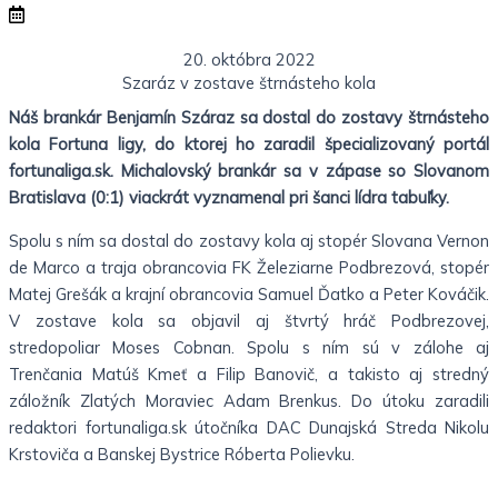
20. októbra 2022
Szaráz v zostave štrnásteho kola
Náš brankár Benjamín Száraz sa dostal do zostavy štrnásteho
kola Fortuna ligy, do ktorej ho zaradil špecializovaný portál
fortunaliga.sk. Michalovský brankár sa v zápase so Slovanom
Bratislava (0:1) viackrát vyznamenal pri šanci lídra tabuľky.
Spolu s ním sa dostal do zostavy kola aj stopér Slovana Vernon
de Marco a traja obrancovia FK Železiarne Podbrezová, stopér
Matej Grešák a krajní obrancovia Samuel Ďatko a Peter Kováčik.
V zostave kola sa objavil aj štvrtý hráč Podbrezovej,
stredopoliar Moses Cobnan. Spolu s ním sú v zálohe aj
Trenčania Matúš Kmeť a Filip Banovič, a takisto aj stredný
záložník Zlatých Moraviec Adam Brenkus. Do útoku zaradili
redaktori fortunaliga.sk útočníka DAC Dunajská Streda Nikolu
Krstoviča a Banskej Bystrice Róberta Polievku.