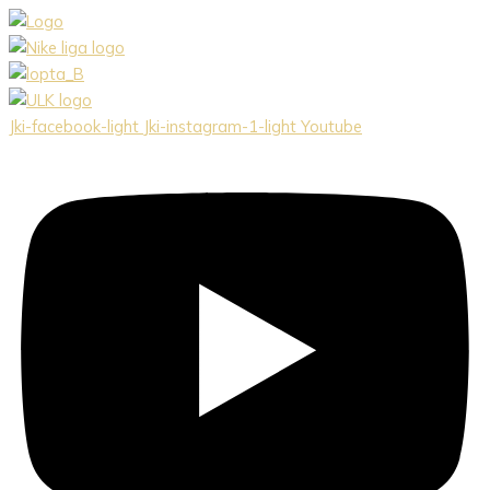
Preskočiť
na
obsah
Jki-facebook-light
Jki-instagram-1-light
Youtube