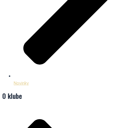
Novinky
O klube