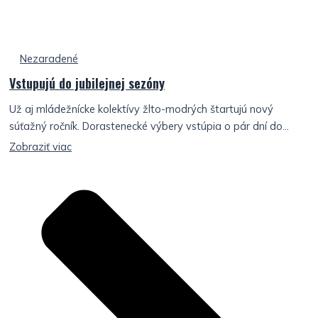
Nezaradené
Vstupujú do jubilejnej sezóny
Už aj mládežnícke kolektívy žlto-modrých štartujú nový
súťažný ročník. Dorastenecké výbery vstúpia o pár dní do...
Zobraziť viac